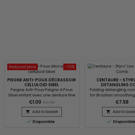
Reduced price
-70%
PEIGNE ANTI-POUX DÉCRASSOIR
CENTAURE - STYRO
CELLULOID SIBEL
DETANGLING C
Peigne Anti-Poux Peigne à Poux
Folding detangling co
Sibel enfant avec une denture fine
for Brazilian smoothing
et extra fine. Il permet ainsi
Liss comb helps hold s
€1.00
€7.58
€3.34
d'enlever efficacement les lentes
facilitates straightening
et les poux de tous types de
to avoid tangling 
Add to basket
Add to bask


cheveux,&nbsp;même&nbsp;les
straightening : the stran


Disponible
Disponibl
plus fins.&nbsp; Vous pourrez ainsi
distributed and smoo
calmer les démangeaisons du cuir
root to tip before u
chevelu. Un incontournable en cas
straightener.