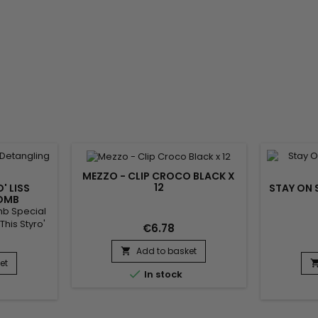
du v
MEZZO - CLIP CROCO BLACK X
12
' LISS
STAY ON 
OMB
mb Special
This Styro'
€6.78
trands and
.Allows hair
Add to basket

during
et

In stock
d is evenly
e
thed from
sing the