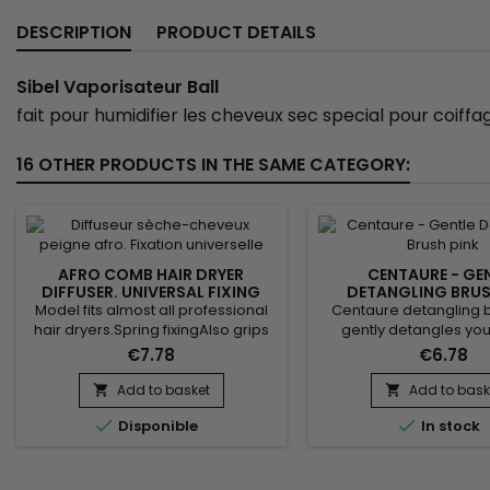
DESCRIPTION
PRODUCT DETAILS
Sibel Vaporisateur Ball
fait pour humidifier les cheveux sec special pour coiff
16 OTHER PRODUCTS IN THE SAME CATEGORY:
AFRO COMB HAIR DRYER
CENTAURE - GE
DIFFUSER. UNIVERSAL FIXING
DETANGLING BRUS
Model fits almost all professional
Centaure detangling b
hair dryers.Spring fixingAlso grips
gently detangles your
on tapered models with rubber
reduces hair loss and 
€7.78
€6.78
brakes.The maximum diameter of
your ends more than a t
your hair dryer should be 50mm
brush. It is equipped 
Add to basket
Add to bask


Supplied with additional tip with a
bristles which protect


Disponible
In stock
diameter of 47 mm
during detangling to g
silky and healthy result. 
all hair types.