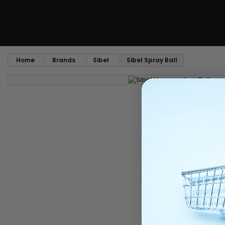
Home
Brands
Sibel
Sibel Spray Ball