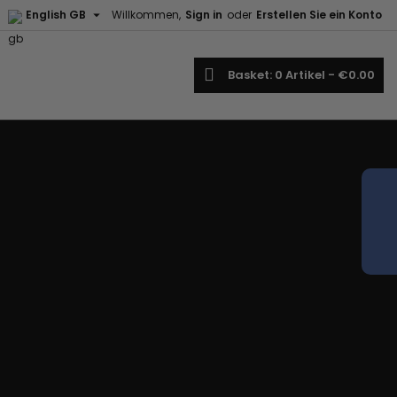

English GB
Willkommen,
Sign in
oder
Erstellen Sie ein Konto
earch
Basket
0
Artikel -
€0.00