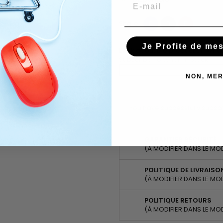
Email
Share
Tweet
Pinterest
Share
Je Profite de me
Ask about the product on Wha
Subscribe To When In Stock
NON, MER
You have successfully subscr
GARANTIES SÉCURITÉ
(À MODIFIER DANS LE MO
POLITIQUE DE LIVRAISO
(À MODIFIER DANS LE MO
POLITIQUE RETOURS
(À MODIFIER DANS LE MO