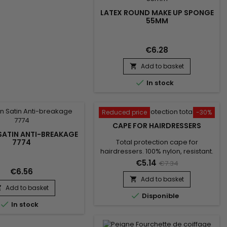
olume.&nbsp; 100%
LATEX ROUND MAKE UP SPONGE
céramique...
55MM
€6.28
Add to basket


In stock
Reduced price
-30%
CAPE FOR HAIRDRESSERS
SATIN ANTI-BREAKAGE
Total protection cape for
7774
hairdressers. 100% nylon, resistant.
€5.14
€7.34
€6.56
Add to basket

Add to basket


Disponible

In stock