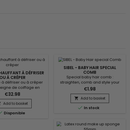
SIBEL - BABY HAIR SPECIAL
COMB
HAUFFANT À DÉFRISER
Special baby hair comb :
OU À CRÊPER
 à défriser ou à crêper
straighten, comb and style your
peigne de coiffage en
baby hair.&nbsp; The special baby
€1.98
e chauffant.&nbsp; Il
Hair comb with three different
€32.98
de lisser les cheveux,
heads helps you style your unruly
Add to basket

 les racines de lisser les
little hair the way you want and with
Add to basket


In stock
urts au plus près de la
ease.

Disponible
ns se brûler et apporter
ent, de rafraîchir les
es d’un brushing, de
es racines pour apporter