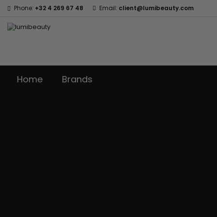
Phone:
+32 4 269 67 48
Email:
client@lumibeauty.com
Home
Brands