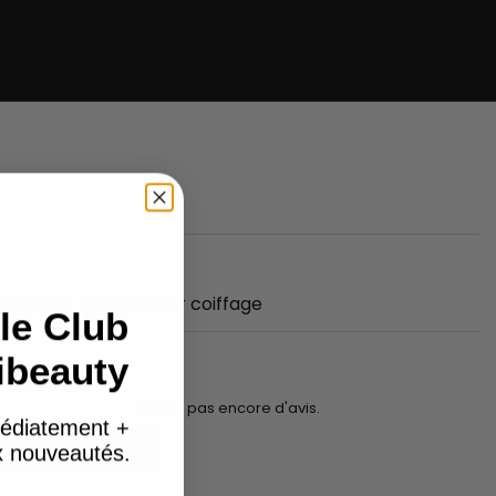
heveux sec special pour coiffage
le Club
ibeauty
Il n'y a pas encore d'avis.
édiatement +
Add to basket
ux nouveautés.