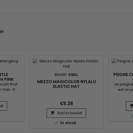
age
NTLE
PEIGNE C
BRAND:
SIBEL
H PINK
MEZZO MAGICOLOR NYLALU
rush that
Le peigne
ELASTIC HAT
 hair. It
est un 
breakage of
céramiqu
raditional
permet 
€5.28
with soft
d'assouplir
et
 your hair
cheveux co
Add to basket

uarantee a
racine sa
Suitable for
du mouvem

In stock
bordur
décoller l