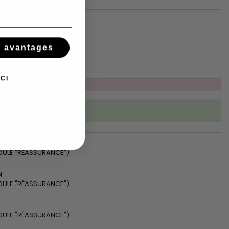
s avantages
tsApp
CI
ibed to this product
DULE "RÉASSURANCE")
N
DULE "RÉASSURANCE")
DULE "RÉASSURANCE")