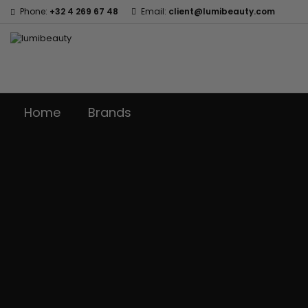
Phone:
+32 4 269 67 48
Email:
client@lumibeauty.com
Home
Brands