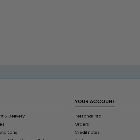
YOUR ACCOUNT
t & Delivery
Personal info
les
Orders
onditions
Credit notes