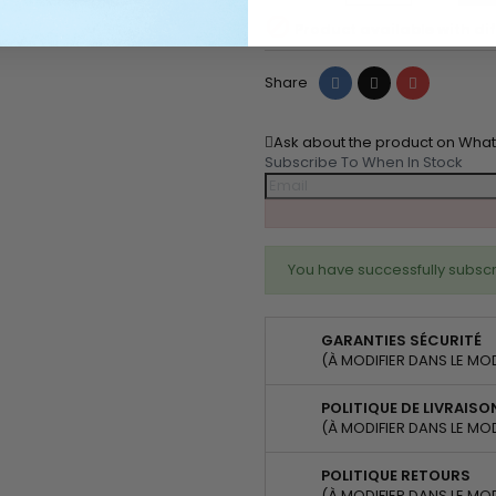

Product available with dif
Share
Tweet
Pinterest
Share
Ask about the product on Wha
Subscribe To When In Stock
You have successfully subscr
GARANTIES SÉCURITÉ
(À MODIFIER DANS LE MO
POLITIQUE DE LIVRAISO
(À MODIFIER DANS LE MO
POLITIQUE RETOURS
(À MODIFIER DANS LE MO