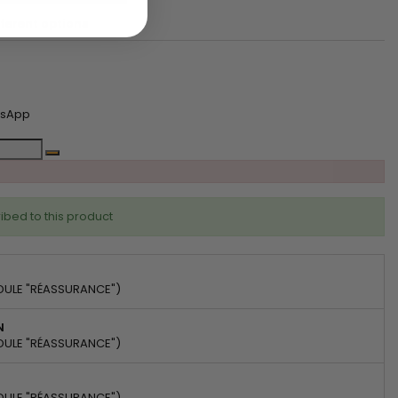
ferent options
tsApp
ibed to this product
DULE "RÉASSURANCE")
N
DULE "RÉASSURANCE")
DULE "RÉASSURANCE")