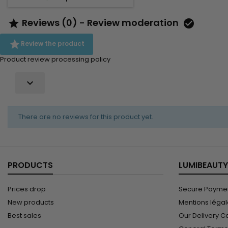
volume et/ou de la longueur à
votre coiffure.
Reviews (0) - Review moderation



Review the product
Product review processing policy

There are no reviews for this product yet.
PRODUCTS
LUMIBEAUTY
Prices drop
Secure Paymen
New products
Mentions léga
Best sales
Our Delivery C