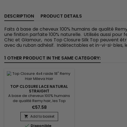
DESCRIPTION
PRODUCT DETAILS
Faits à base de cheveux 100% humains de qualité Remy Ha
une finition parfaite 100% naturelle. Utilisés aussi pou
Chic et Glamour, nos Top Closure Silk Top peuvent être
avec du ruban adhésif. Indétectables et in-vi-si-bles, l
1 OTHER PRODUCT IN THE SAME CATEGORY:
TOP CLOSURE LACE NATURAL
STRAIGHT
A base de cheveux 100% humains
de qualité Remy hair, les Top
Closure Mileva Hair sont piqués sur
€57.58
tulle aérés qui imite le cuir chevelu,
pour une finition parfaite 100%
Add to basket

naturelle. Utilisés aussi pour fermer

Disponible
votre armure, ou pour ajouter du