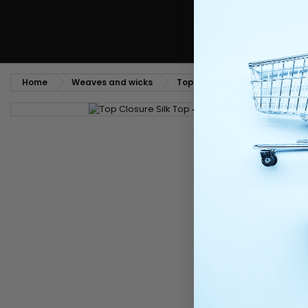
Home
Weaves and wicks
Top Closures
Top Closu