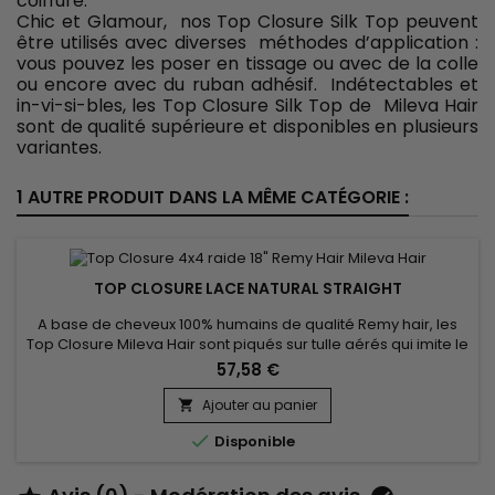
coiffure.
Chic et Glamour, nos Top Closure Silk Top peuvent
être utilisés avec diverses méthodes d’application :
vous pouvez les poser en tissage ou avec de la colle
ou encore avec du ruban adhésif. Indétectables et
in-vi-si-bles, les Top Closure Silk Top de Mileva Hair
sont de qualité supérieure et disponibles en plusieurs
variantes.
1 AUTRE PRODUIT DANS LA MÊME CATÉGORIE :
TOP CLOSURE LACE NATURAL STRAIGHT
A base de cheveux 100% humains de qualité Remy hair, les
Top Closure Mileva Hair sont piqués sur tulle aérés qui imite le
cuir chevelu, pour une finition parfaite 100% naturelle. Utilisés
57,58 €
aussi pour fermer votre armure, ou pour ajouter du volume
et/ou de la longueur à votre coiffure.
Ajouter au panier


Disponible