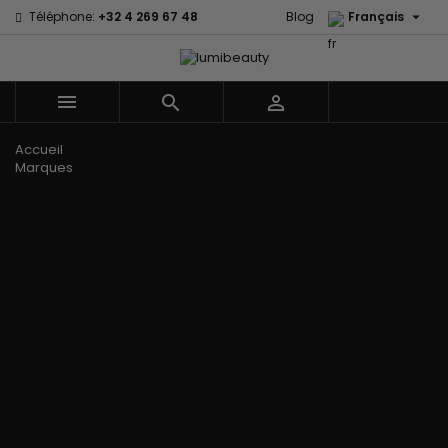

Téléphone:
+32 4 269 67 48
Blog
Français



Menu
Accueil
Marques
60 secondes
Civic Cream
Em2h
Creme Of
Affirm
Nature
Izzy Coiffe
Palmers
Alikay Naturals
Curls
Jessicurl
Premium
Agadir
CurlyWorld
Kee Mee Lissage
Keratin Caviar
Ambi Skin
Dark and
Coréen
PureScalp Hair
Care
Lovely
KeraCare
Spa
ApHogee
Design
Keraplex
Rafete Skin
As I Am
Essentials
Kinky Curly
Shea Moisture
Avlon Texture
DevaCurl
Lyscia lissage au
Shea Moisture -
Release
Dudu-Osun
Tanin
Kids
BaByliss Pro
Eco Styler
Makari de Suisse
Sibel
Biopeptides -
EM2H
Makari Bébé
Skin Light
EM2H
EM2H
Mielle Organics
Sunny Isle