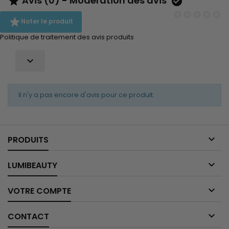
Avis (0) - Modération des avis



Noter le produit
Politique de traitement des avis produits

Il n'y a pas encore d'avis pour ce produit.

PRODUITS

LUMIBEAUTY

VOTRE COMPTE

CONTACT