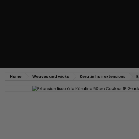
Styling comb
Straightening and backcombing comb
Blowing and Drying Brush
Weaves and wicks
Brazilian weavings
Wigs & Ponytails
Clips Hair Extensions
Naturals Wigs
Clips
Synthetics Wigs
Top Closures
Postiches
Keratin hair extensions
Home
Weaves and wicks
Keratin hair extensions
E