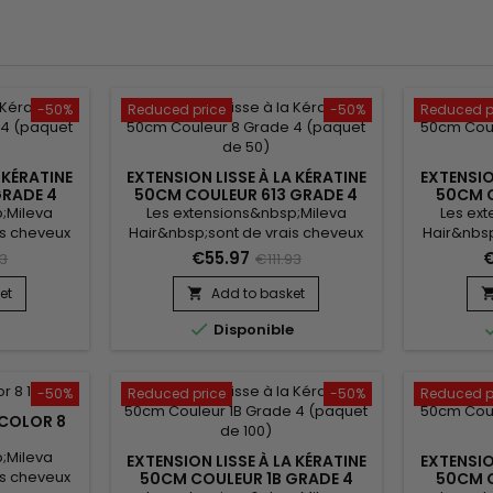
-50%
Reduced price
-50%
Reduced p
 KÉRATINE
EXTENSION LISSE À LA KÉRATINE
EXTENSIO
GRADE 4
50CM COULEUR 613 GRADE 4
50CM C
00)
(PAQUET DE 100)
(
;Mileva
Les extensions&nbsp;Mileva
Les ex
is cheveux
Hair&nbsp;sont de vrais cheveux
Hair&nbsp
s, qui se
naturels, indétectables, qui se
naturels
€55.97
€
93
€111.93
dans votre
fondent parfaitement dans votre
fondent p
ntant son
chevelure, en augmentant son
chevelur
et
Add to basket

r.&nbsp;
volume ou sa longueur.&nbsp;
volume 

e
Disponible
ls sont 100%
Très soyeux et très doux, ils sont
Très soyeux
heveu est
100% rémy hair.&nbsp; Le cheveu
rémy hai
 donne un
est très léger, souple et donne un
très lég
l.
look très naturel.
l
-50%
Reduced price
-50%
Reduced p
 COLOR 8
;Mileva
EXTENSION LISSE À LA KÉRATINE
EXTENSIO
is cheveux
50CM COULEUR 1B GRADE 4
50CM C