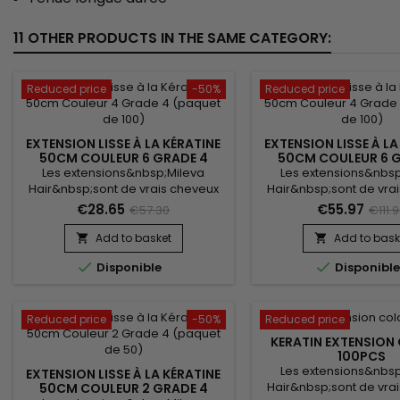
11 OTHER PRODUCTS IN THE SAME CATEGORY:
Reduced price
-50%
Reduced price
EXTENSION LISSE À LA KÉRATINE
EXTENSION LISSE À LA
50CM COULEUR 6 GRADE 4
50CM COULEUR 6 
(PAQUET DE 50)
(PAQUET DE 1
Les extensions&nbsp;Mileva
Les extensions&nbsp
Hair&nbsp;sont de vrais cheveux
Hair&nbsp;sont de vra
naturels, indétectables, qui se
naturels, indétectable
€28.65
€55.97
€57.30
€111.
fondent parfaitement dans votre
fondent parfaitement 
chevelure, en augmentant son
chevelure, en augme
Add to basket
Add to bask


volume ou sa longueur.&nbsp;
volume ou sa longueu


Disponible
Disponibl
Très soyeux, très doux, ils sont 100%
Très soyeux, très doux, i
rémy hair.&nbsp; Le cheveu est
rémy hair.&nbsp; Le c
très léger, souple, et donne un
très léger, souple, et
look très naturel.
look très nature
Reduced price
-50%
Reduced price
KERATIN EXTENSION
100PCS
Les extensions&nbsp
EXTENSION LISSE À LA KÉRATINE
Hair&nbsp;sont de vra
50CM COULEUR 2 GRADE 4