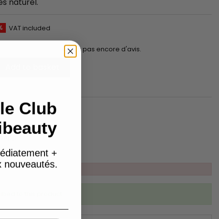
ès naturel.
%
VAT included
Il n'y a pas encore d'avis.
Add to basket
le Club
ibeauty
tsApp
édiatement +
ux nouveautés.
ibed to this product