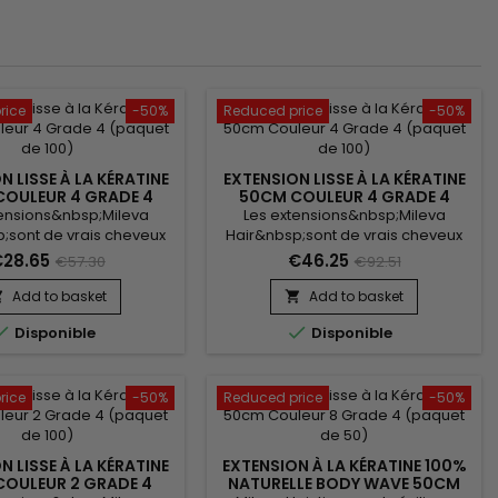
rice
-50%
Reduced price
-50%
N LISSE À LA KÉRATINE
EXTENSION LISSE À LA KÉRATINE
OULEUR 4 GRADE 4
50CM COULEUR 4 GRADE 4
PAQUET DE 50)
(PAQUET DE 100)
tensions&nbsp;Mileva
Les extensions&nbsp;Mileva
;sont de vrais cheveux
Hair&nbsp;sont de vrais cheveux
, indétectables, qui se
naturels, indétectables, qui se
28.65
€46.25
€57.30
€92.51
arfaitement dans votre
fondent parfaitement dans votre
e, en augmentant son
chevelure, en augmentant son
Add to basket
Add to basket


ou sa longueur.&nbsp;
volume ou sa longueur.&nbsp;


Disponible
Disponible
, très doux, ils sont 100%
Très soyeux, très doux, ils sont 100%
r.&nbsp; Le cheveu est
rémy hair.&nbsp; Le cheveu est
er, souple, et donne un
très léger, souple, et donne un
ook très naturel.
look très naturel.
rice
-50%
Reduced price
-50%
N LISSE À LA KÉRATINE
EXTENSION À LA KÉRATINE 100%
OULEUR 2 GRADE 4
NATURELLE BODY WAVE 50CM