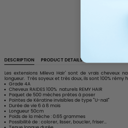
DESCRIPTION
PRODUCT DETAILS
Les extensions Mileva Hair' sont de vrais cheveux n
longueur. Très soyeux et très doux, ils sont 100% rémy h
Grade 4A
Cheveux RAIDES 100% naturels REMY HAIR
Paquet de 500 mèches prêtes à poser
Pointes de Kératine invisibles de type "U-nail"
Durée de vie 6 à 8 mois
Longueur 50cm
Poids de la mèche : 0.65 grammes
Possibilité de : colorer, lisser, boucler, friser...
Tenue longue durée