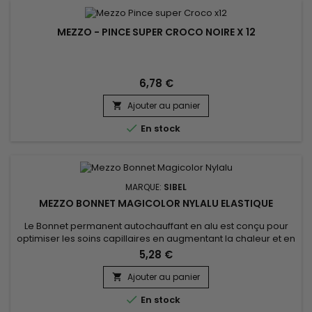
MEZZO - PINCE SUPER CROCO NOIRE X 12
6,78 €
Ajouter au panier


En stock
MARQUE:
SIBEL
MEZZO BONNET MAGICOLOR NYLALU ELASTIQUE
Le Bonnet permanent autochauffant en alu est conçu pour
optimiser les soins capillaires en augmentant la chaleur et en
facilitant la pénétration des masques et huiles en
5,28 €
profondeur. Grâce à sa matière en aluminium, il retient la
chaleur, amplifiant les effets hydratants et nourrissants des
Ajouter au panier

soins, pour des cheveux plus doux, brillants et résistants....

En stock