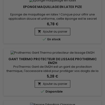
EPONGE MAQUILLAGE EN LATEX PIZE
Eponge de maquillage en latex ! Conçue pour offrir une
application douce et uniforme, cette éponge est le secret
derrière chaque look impeccable.&nbsp;Texture Supérieure
6,78 €
fabriquée en latex de haute qualité, l’éponge possède une
texture douce et souple qui s'adapte parfaitement aux
Ajouter au panier

contours de votre visage. Grâce à sa structure unique,

En stock
l'éponge distribue...
GANT THERMO PROTECTEUR DE LISSAGE PROTHERMIC
EM2H
ProThermic Gant de EM2H est un gant de protection
thermique, l'accessoire idéal pour protéger vos doigts de la
chaleur lors des lissages de cheveux.&nbsp; Il&nbsp;
5,28 €
protège vos doigts de la chaleur procurée à haute
température par le lisseur.&nbsp; Equipé de 3 doigts de
Ajouter au panier

protection et d'une fermeture scratch.&nbsp; ProThermic

Disponible
Gant de EM2H&nbsp; est conçu...