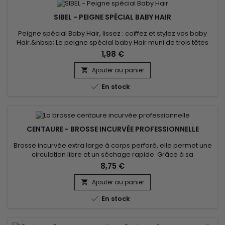
SIBEL - PEIGNE SPÉCIAL BABY HAIR
Peigne spécial Baby Hair, lissez : coiffez et stylez vos baby
Hair.&nbsp; Le peigne spécial baby Hair muni de trois têtes
différentes vous aide à coiffer les petits cheveux rebelles
1,98 €
comme vous le souhaitez et avec facilité.
Ajouter au panier


En stock
CENTAURE - BROSSE INCURVÉE PROFESSIONNELLE
Brosse incurvée extra large à corps perforé, elle permet une
circulation libre et un séchage rapide. Grâce à sa
combinaison de poils de sanglier naturels et de nylon, la
8,75 €
brosse de lissage Centaure incurvée démêle et lisse
délicatement les cheveux, permettant une bonne répartition
Ajouter au panier

des soins capillaires du cuir chevelu aux extrémités des

En stock
cheveux....