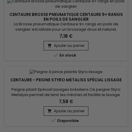
CENTAURE BROSSE PNEUMATIQUE CENTAURE 9+ RANGS
EN POILS DE SANGLIER
La Brosse pneumatique Centaure 9+ rangs en poils de
sanglier est idéale pour un brossage doux et naturel,
respectueux des cheveux. Les poils de sanglier répartissent
7,18 €
les huiles naturelles du cuir chevelu, offrant une brillance et
une hydratation naturelles. Sa structure pneumatique
Ajouter au panier

s’adapte parfaitement aux contours de la tête, procurant un

En stock
confort...
CENTAURE - PEIGNE STYRO METALISS SPÉCIAL LISSAGE
Peigne pliant Spécial Lissages brésiliens Ce peigne Styro
Metalyss permet de tenir les mèches et facilite le lissage.
Permet aux cheveux de ne pas s'emmêler durant le lissage :
7,58 €
la mèche est uniformément répartie et lissée de la racine
aux pointes avant le passage du lisseur.
Ajouter au panier


Disponible