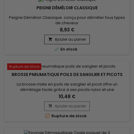
PEIGNE DÉMÊLOIR CLASSIQUE
Peigne Démêloir Classique conçu pour démêler tous types
de cheveux
8,93 €
Ajouter au panier


En stock
Rupture de stock
BROSSE PNEUMATIQUE POILS DE SANGLIER ET PICOTS
La brosse mixte en poils de sanglier et picot offre un
démêlage facile grâce à ses picots nylon et une
brillance.&nbsp;Les poils de sanglier n'agressent pas car ils
10,48 €
renferment de la kératine comme nos cheveux et ont la
capacité d'absorber les impuretés et le gras.&nbsp;Doux
Ajouter au panier

mais fermes, les poils facilitent le démêlage des cheveux

Rupture de stock
tout en massant...