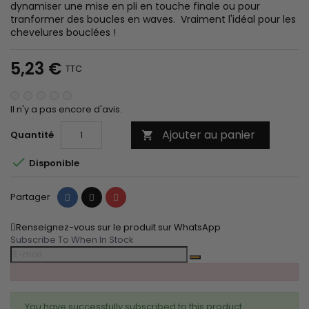
dynamiser une mise en pli en touche finale ou pour
tranformer des boucles en waves. Vraiment l'idéal pour les
chevelures bouclées !
5,23 €
TTC
Il n'y a pas encore d'avis.
Ajouter au panier
Quantité


Disponible
Partager
Tweet
Pinterest
Partager
Renseignez-vous sur le produit sur WhatsApp
Subscribe To When In Stock
You have successfully subscribed to this product