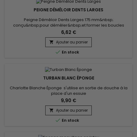
PEIGNE DÉMÊLOIR DENTS LARGES
Peigne Démêloir Dents Larges 175 mm&nbsp;
conçu&nbsp;pour démêler&nbsp;et former les boucles
indisciplinées
6,62 €
Ajouter au panier


En stock
TURBAN BLANC ÉPONGE
Charlotte Blanche Éponge s'utilise en sortie de douche à la
place d'un essuie
9,90 €
Ajouter au panier


En stock