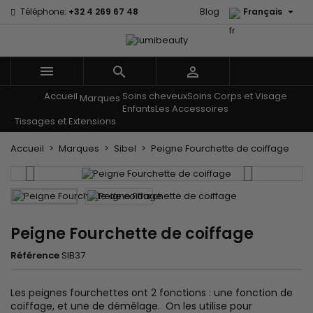

Téléphone:
+32 4 269 67 48
Blog
Français



Accueil
Soins cheveux
Soins Corps et Visage
Menu
Marques
Enfants
Les Accessoires
Tissages et Extensions
Accueil
Marques
Sibel
Peigne Fourchette de coiffage
Peigne Fourchette de coiffage
Référence
SIB37
Les peignes fourchettes ont 2 fonctions : une fonction de
coiffage, et une de démêlage. On les utilise pour