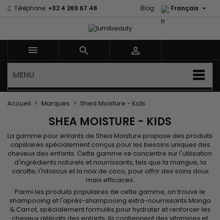

Téléphone:
+32 4 269 67 48
Blog
Français



MENU
Accueil
Marques
Shea Moisture - Kids
SHEA MOISTURE - KIDS
La gamme pour enfants de
Shea Moisture
propose des produits
capillaires spécialement conçus pour les besoins uniques des
cheveux des enfants. Cette gamme se concentre sur l'utilisation
d'ingrédients naturels et nourrissants, tels que la mangue, la
carotte, l'hibiscus et la noix de coco, pour offrir des soins doux
mais efficaces.
Parmi les produits populaires de cette gamme, on trouve
le
shampooing
et
l'après-shampooing
extra-nourrissants Mango
& Carrot, spécialement formulés pour hydrater et renforcer les
cheveux délicats des enfants. Ils contiennent des vitamines et