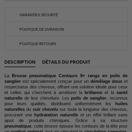
GARANTIES SÉCURITÉ
POLITIQUE DE LIVRAISON
POLITIQUE RETOURS
DESCRIPTION
DÉTAILS DU PRODUIT
La
Brosse pneumatique Centaure 9+ rangs en poils de
sanglier
est spécialement conçue pour un
démêlage doux
et
respectueux des cheveux, offrant une solution idéale pour ceux
et celles qui cherchent à améliorer la
brillance
et la
santé
naturelle
de leur chevelure. Les
poils de sanglier
, reconnus
pour leurs qualités, distribuent uniformément les
huiles
naturelles
du
cuir chevelu
sur toute la longueur des cheveux,
procurant une
hydratation naturelle
et un effet brillant sans
ajout de produits chimiques. Grâce à sa structure
pneumatique
, cette brosse épouse les contours de la tête pour
un
confort optimal
, tout en stimulant la
circulation sanguine
,