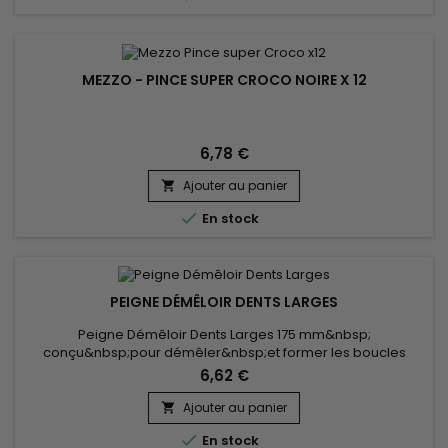
MEZZO - PINCE SUPER CROCO NOIRE X 12
6,78 €
Ajouter au panier


En stock
PEIGNE DÉMÊLOIR DENTS LARGES
Peigne Démêloir Dents Larges 175 mm&nbsp;
conçu&nbsp;pour démêler&nbsp;et former les boucles
indisciplinées
6,62 €
Ajouter au panier


En stock