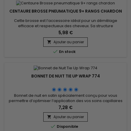
CENTAURE BROSSE PNEUMATIQUE 9+ RANGS CHARDON
Cette brosse est l’accessoire idéal pour un démêlage
efficace et respectueux des cheveux. Sa structure
pneumatique et ses picots en nylon souples glissent sans
5,98 €
accrocher, même sur les cheveux les plus délicats.La Brosse
pneumatique Centaure 9+ rangs en chardon s'adapte
Ajouter au panier

parfaitement aux contours du cuir chevelu, assure un confort

En stock
optimal,&nbsp;stimule la...
BONNET DE NUIT TIE UP WRAP 774
Bonnet de nuit en satin spécialement conçu pour vous
permettre d’optimiser l’application des vos soins capillaires
en améliorant leur efficacité pour un meilleur résultat.&nbsp;
7,28 €
Permet de prévenir les pertes de cheveux et de garder au
mieux votre coiffure, améliore la santé de vos cheveux.
Ajouter au panier


Disponible