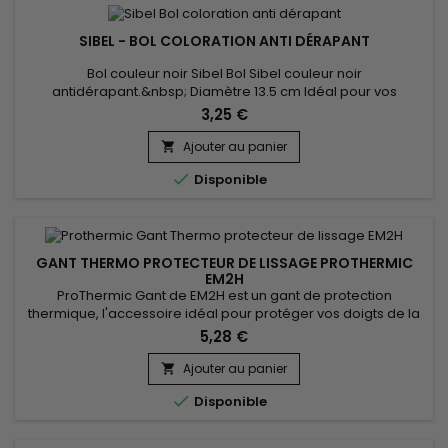
SIBEL - BOL COLORATION ANTI DÉRAPANT
Bol couleur noir Sibel Bol Sibel couleur noir
antidérapant.&nbsp; Diamètre 13.5 cm Idéal pour vos
colorations, lissages etc...
3,25 €
Ajouter au panier


Disponible
GANT THERMO PROTECTEUR DE LISSAGE PROTHERMIC
EM2H
ProThermic Gant de EM2H est un gant de protection
thermique, l'accessoire idéal pour protéger vos doigts de la
chaleur lors des lissages de cheveux.&nbsp; Il&nbsp;
5,28 €
protège vos doigts de la chaleur procurée à haute
température par le lisseur.&nbsp; Equipé de 3 doigts de
Ajouter au panier

protection et d'une fermeture scratch.&nbsp; ProThermic

Disponible
Gant de EM2H&nbsp; est conçu...