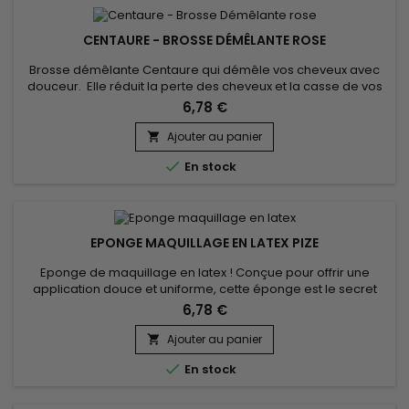
CENTAURE - BROSSE DÉMÊLANTE ROSE
Brosse démêlante Centaure qui démêle vos cheveux avec
douceur. Elle réduit la perte des cheveux et la casse de vos
pointes davantage qu’une brosse classique. Elle est équipée
6,78 €
de picots souples qui protègent vos cheveux lors du
démêlage afin de garantir un résultat soyeux et sain.
Ajouter au panier

Convient à tous types de cheveux.

En stock
EPONGE MAQUILLAGE EN LATEX PIZE
Eponge de maquillage en latex ! Conçue pour offrir une
application douce et uniforme, cette éponge est le secret
derrière chaque look impeccable.&nbsp;Texture Supérieure
6,78 €
fabriquée en latex de haute qualité, l’éponge possède une
texture douce et souple qui s'adapte parfaitement aux
Ajouter au panier

contours de votre visage. Grâce à sa structure unique,

En stock
l'éponge distribue...