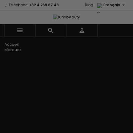

Téléphone:
+32 4 269 67 48
Blog
Français



Menu
Accueil
Marques
60 secondes
Civic Cream
Em2h
Creme Of
Affirm
Nature
Izzy Coiffe
Palmers
Alikay Naturals
Curls
Jessicurl
Premium
Agadir
CurlyWorld
Kee Mee Lissage
Keratin Caviar
Ambi Skin
Dark and
Coréen
PureScalp Hair
Care
Lovely
KeraCare
Spa
ApHogee
Design
Keraplex
Rafete Skin
As I Am
Essentials
Kinky Curly
Shea Moisture
Avlon Texture
DevaCurl
Lyscia lissage au
Shea Moisture -
Release
Dudu-Osun
Tanin
Kids
BaByliss Pro
Eco Styler
Makari de Suisse
Sibel
Biopeptides -
EM2H
Makari Bébé
Skin Light
EM2H
EM2H
Mielle Organics
Sunny Isle