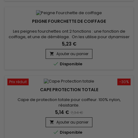
PEIGNE FOURCHETTE DE COIFFAGE
Les peignes fourchettes ont 2 fonctions : une fonction de
coiffage, et une de démêlage. On les utilise pour dynamiser
une mise en pli en touche finale ou pour tranformer des
5,23 €
boucles en waves. Vraiment l'idéal pour les chevelures
bouclées !
Ajouter au panier


Disponible
Prix réduit
-30%
CAPE PROTECTION TOTALE
Cape de protection totale pour coiffeur. 100% nylon,
résistante.
5,14 €
7,34 €
Ajouter au panier


Disponible