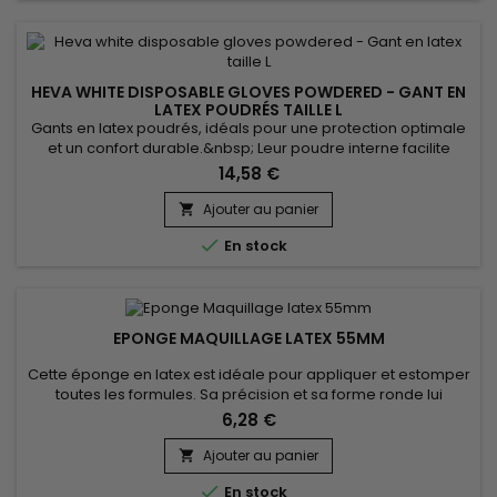
HEVA WHITE DISPOSABLE GLOVES POWDERED - GANT EN
LATEX POUDRÉS TAILLE L
Gants en latex poudrés, idéals pour une protection optimale
et un confort durable.&nbsp; Leur poudre interne facilite
l’enfilage, même sur des mains légèrement humides, tandis
14,58 €
que leur latex souple assure une excellente sensibilité tactile,
parfait pour les tâches précises.&nbsp; Ces gants jetables
Ajouter au panier

offrent une barrière efficace contre les contaminants,...

En stock
EPONGE MAQUILLAGE LATEX 55MM
Cette éponge en latex est idéale pour appliquer et estomper
toutes les formules. Sa précision et sa forme ronde lui
permettent de répartir uniformément la matière et
6,28 €
d'atteindre tous les recoins du visage. Quelle que soit la
formule, liquide, crème ou poudre, l'éponge de maquillage
Ajouter au panier

vous permet de personnaliser votre couvrance et d'obtenir

En stock
un résultat...