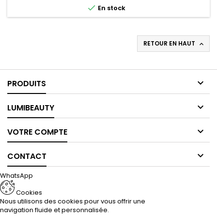
l'aloe vera, le ginseng, le tournesol, le son de riz...

En stock
RETOUR EN HAUT


PRODUITS

LUMIBEAUTY

VOTRE COMPTE

CONTACT
WhatsApp
Cookies
Nous utilisons des cookies pour vous offrir une
navigation fluide et personnalisée.