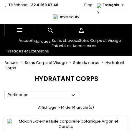

Téléphone:
+32 4 269 67 48
Blog
Français



Accueil
Soins cheveux
Soins Corps et Visage
Menu
Marques
Enfants
Les Accessoires
Tissages et Extensions
Accueil
Soins Corps et Visage
Soin du corps
Hydratant
Corps
HYDRATANT CORPS

Pertinence
Affichage 1-14 de 14 article(s)