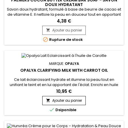
DOUX HYDRATANT
Savon doux hydratant, formulé à base de beurre de cacao et
de vitamine E. Il nettoie la peau en douceur tout en apportant
une hydratation riche et profonde. Le beurre de cacao,
4,38 €
naturellement nourrissant, aide à réparer et à revitaliser la
peau, tandis que la vitamine E agit comme un puissant
Ajouter au panier

antioxydant qui protège la peau contre les dommages...

Rupture de stock
MARQUE:
OPALYA
OPALYA CLARIFYING MILK WITH CARROT OIL
Ce lait éclaircissant hydrate et illumine la peau tout en
unifiant le teint et en lui apportant de l'éclat. Enrichi en huile
de carotte et en beurre de karité, Opalya lait à l’huile de
10,95 €
carotte nourrit intensément, atténue les taches sombres et
protège la peau. L'huile de carotte, riche en vitamines A et E,
Ajouter au panier

aide à éclaircir et uniformiser le teint,...

Dsiponible