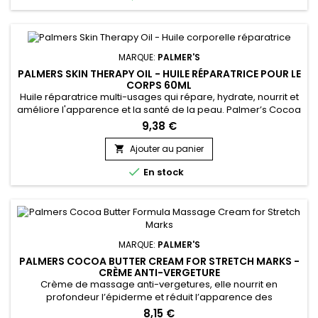
Privé Lumibeauty
Recevez -10% immédiatement +
MARQUE:
PALMER'S
accès prioritaire aux nouveautés.
PALMERS SKIN THERAPY OIL - HUILE RÉPARATRICE POUR LE
CORPS 60ML
Huile réparatrice multi-usages qui répare, hydrate, nourrit et
Email
améliore l'apparence et la santé de la peau. Palmer’s Cocoa
Butter Skin Therapy Oil aide à réduire l'apparence des
9,38 €
cicatrices, vergetures, et taches de vieillesse. Grâce à des
ingrédients comme le beurre de Cacao, l’huile d’Argan et de
Ajouter au panier

Tournesol, l’huile réparatrice de Palmer’s atténue les...
Je Profite de mes avantages

En stock
NON, MERCI
MARQUE:
PALMER'S
PALMERS COCOA BUTTER CREAM FOR STRETCH MARKS -
CRÈME ANTI-VERGETURE
Crème de massage anti-vergetures, elle nourrit en
profondeur l’épiderme et réduit l’apparence des
vergetures.&nbsp; Palmer’s Cocoa Butter Formula Stretch
8,15 €