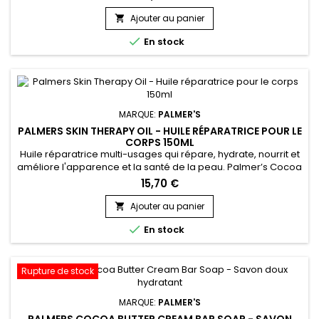
Mark Massage Concentrate Cream permet de renforcer,
tonifier et stimuler la production de Collagène, améliore
Ajouter au panier

l’élasticité de la peau et élimine de manière définitive les

En stock
vergetures.&nbsp; Enrichi au...
MARQUE:
PALMER'S
PALMERS SKIN THERAPY OIL - HUILE RÉPARATRICE POUR LE
CORPS 150ML
Huile réparatrice multi-usages qui répare, hydrate, nourrit et
améliore l'apparence et la santé de la peau. Palmer’s Cocoa
Butter Skin Therapy Oil aide à réduire l'apparence des
15,70 €
cicatrices, vergetures, et taches de vieillesse. Grâce à des
ingrédients comme le beurre de Cacao, l’huile d’Argan et de
Ajouter au panier

Tournesol, l’huile réparatrice de Palmer’s atténue les...

En stock
Rupture de stock
MARQUE:
PALMER'S
PALMERS COCOA BUTTER CREAM BAR SOAP - SAVON