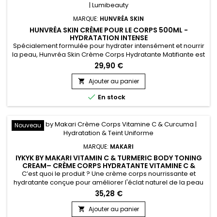
MARQUE:
HUNVRÉA SKIN
HUNVRÉA SKIN CRÈME POUR LE CORPS 500ML -
HYDRATATION INTENSE
Spécialement formulée pour hydrater intensément et nourrir
la peau, Hunvréa Skin Crème Corps Hydratante Matifiante est
idéale pour retrouver une peau douce, souple et
29,90 €
éclatante.&nbsp; Sa texture onctueuse pénètre rapidement
sans laisser de film gras, tout en renforçant la barrière
Ajouter au panier

cutanée. Parfaite pour tous les types de peaux, cette crème

En stock
hydratante pour...
Nouveau
MARQUE:
MAKARI
IYKYK BY MAKARI VITAMIN C & TURMERIC BODY TONING
CREAM– CRÈME CORPS HYDRATANTE VITAMINE C &
CURCUMA
C’est quoi le produit ? Une crème corps nourrissante et
hydratante conçue pour améliorer l'éclat naturel de la peau
et favoriser un teint plus uniforme. IYKYK by Makari Vitamin C &
35,28 €
Turmeric Body Toning Cream associe le beurre de karité, le
curcuma, la prune de Kakadu, la pomme, le gingembre,
Ajouter au panier
