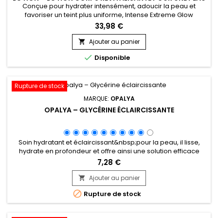
DOUCE ET RAYONNANTE
Conçue pour hydrater intensément, adoucir la peau et
favoriser un teint plus uniforme, Intense Extreme Glow
Rejuvenating Body Lotion est une lotion corporelle
33,98 €
nourrissante et revitalisante adaptée aux peaux en manque
d’éclat. Sa formule associe le beurre de karité, les vitamines
Ajouter au panier

C et E, les extraits de réglisse, de racine de mûrier et de

Disponible
Prunus...
Rupture de stock
MARQUE:
OPALYA
OPALYA – GLYCÉRINE ÉCLAIRCISSANTE
Soin hydratant et éclaircissant&nbsp;pour la peau, il lisse,
hydrate en profondeur et offre ainsi une solution efficace
pour améliorer visiblement l'apparence de votre peau et
7,28 €
aide à obtenir un teint plus uniforme et lumineux. Enrichie en
agents hydratants, Opalya Glycérine
Ajouter au panier

éclaircissante&nbsp;aide à maintenir un niveau

Rupture de stock
d'hydratation optimal tout au long...