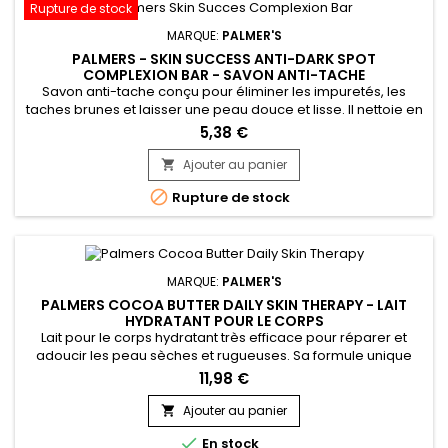
Rupture de stock
MARQUE:
PALMER'S
PALMERS - SKIN SUCCESS ANTI-DARK SPOT
COMPLEXION BAR - SAVON ANTI-TACHE
Savon anti-tache conçu pour éliminer les impuretés, les
taches brunes et laisser une peau douce et lisse. Il nettoie en
profondeur et traite l’acné de façon efficace.&nbsp; Formulé
5,38 €
avec de la vitamine E connue pour ses propriétés
antioxydantes, Palmer’s Skin Success Complexion Bar Soap
Ajouter au panier

hydrate, nourrit et améliore la protection de la peau.&nbsp;

Rupture de stock
Le savon...
MARQUE:
PALMER'S
PALMERS COCOA BUTTER DAILY SKIN THERAPY - LAIT
HYDRATANT POUR LE CORPS
Lait pour le corps hydratant très efficace pour réparer et
adoucir les peau sèches et rugueuses. Sa formule unique
combine les propriétés nourrissantes du beurre de Cacao
11,98 €
avec les bienfaits régénérants de l'huile de Tournesol. Le
beurre de cacao, riche en antioxydants, aide à hydrater
Ajouter au panier

Rejoignez le Club
profondément la peau, la laissant douce et lisse au

En stock
toucher.&nbsp;...