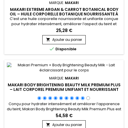
MARQUE:
MAKARI
MAKARI EXTREME ARGAN & CARROT BOTANICAL BODY
OIL – HUILE CORPORELLE BOTANIQUE NOURRISSANTE À
L’ARGAN ET À LA CAROTTE
C’est une huile corporelle nourrissante et unifiante conçue
pour hydrater intensément, améliorer l’aspect du teint et
sublimer l’éclat naturel de la peau. Extreme Argan & Carrot
25,28 €
Botanical Body Oil associe l’huile de soja, l’huile d’amande
douce et l’huile d’argan pour nourrir, adoucir et renforcer la
Ajouter au panier

barrière cutanée. Cette synergie aide à...

Disponible
MARQUE:
MAKARI
MAKARI BODY BRIGHTENING BEAUTY MILK PREMIUM PLUS
– LAIT CORPOREL PREMIUM UNIFIANT ET NOURRISSANT
Conçu pour hydrater intensément et améliorer l’apparence
du teint, Makari Body Brightening Beauty Milk Premium Plus est
un lait corporel nourrissant et unifiant idéal pour retrouver
54,58 €
une peau plus douce, souple et lumineuse. Sa formule
associe la Niacinamide, l’extrait de racine de mûrier blanc
Ajouter au panier
