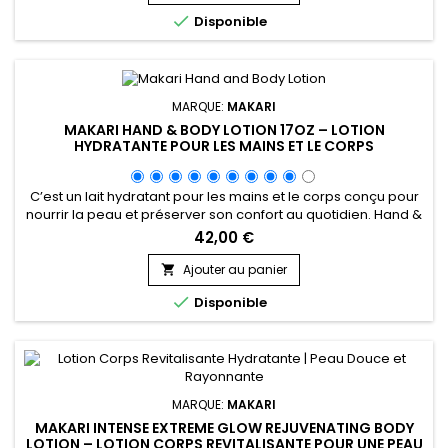
(Morus Alba), l’extrait de réglisse (Glycyrrhiza...

Disponible
MARQUE:
MAKARI
MAKARI HAND & BODY LOTION 17OZ – LOTION
HYDRATANTE POUR LES MAINS ET LE CORPS
C’est un lait hydratant pour les mains et le corps conçu pour
nourrir la peau et préserver son confort au quotidien. Hand &
Body Lotion 17oz associe l’huile de noyau d’abricot (Prunus),
42,00 €
la Glycerin, la Mineral Oil (Paraffinum Liquidum) et le Cetearyl
Isononanoate, des ingrédients reconnus pour leurs
Ajouter au panier

propriétés hydratantes et adoucissantes. Sa...

Disponible
MARQUE:
MAKARI
MAKARI INTENSE EXTREME GLOW REJUVENATING BODY
LOTION – LOTION CORPS REVITALISANTE POUR UNE PEAU