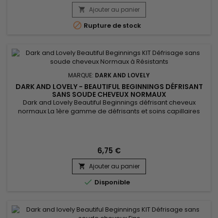
Ajouter au panier


Rupture de stock
MARQUE:
DARK AND LOVELY
DARK AND LOVELY - BEAUTIFUL BEGINNINGS DÉFRISANT
SANS SOUDE CHEVEUX NORMAUX
Dark and Lovely Beautiful Beginnings défrisant cheveux
normaux La 1ère gamme de défrisants et soins capillaires
pour enfants !&nbsp; Grâce à son soin utra nourrissant
enrichi en huile de noix de Coco et Aloé Vera, le défrisage
Dark and Lovely hydrate en profondeur, nourrit, évite la casse
et vous permet d'offrir à votre princesse un lissage optimal
6,75 €
et...
Ajouter au panier


Disponible