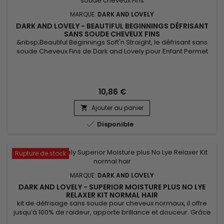
MARQUE:
DARK AND LOVELY
DARK AND LOVELY - BEAUTIFUL BEGINNINGS DÉFRISANT
SANS SOUDE CHEVEUX FINS
&nbsp;Beautiful Beginnings Soft'n Straight, le défrisant sans
soude Cheveux Fins de Dark and Lovely pour Enfant Permet
un lissage optimal et une nutrition intense. &nbsp;Dosage,
mélange et application faciles grâce à sa technologie.
&nbsp;Inratable. &nbsp;Ultra nutritif, sa lotion soin enrichie en
Aloé Vera et huile de noix de Coco vous permet de traiter...
10,86 €
Ajouter au panier


Disponible
Rupture de stock
MARQUE:
DARK AND LOVELY
DARK AND LOVELY - SUPERIOR MOISTURE PLUS NO LYE
RELAXER KIT NORMAL HAIR
kit de défrisage sans soude pour cheveux normaux, il offre
jusqu’à 100% de raideur, apporte brillance et douceur. Grâce
à sa formule enrichie en beurre de karité, Dark and Lovely