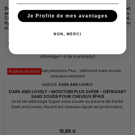
Dark & Lovely
propose des
soins capillaires nourrissants et
protecteurs
pour les
cheveux frisés, crépus et défrisés
.
Je Profite de mes avantages
Enrichis en
huiles naturelles et vitamines
, ils
réparent,
hydratent et fortifient
la fibre capillaire. Une gamme complète
pour des cheveux
souples, brillants et en pleine santé
.
NON, MERCI

Pertinence
Affichage 1-4 de 4 article(s)
Rupture de stock
MARQUE:
DARK AND LOVELY
DARK AND LOVELY - MOISTURE PLUS SUPER - DÉFRISANT
SANS SOUDE POUR CHEVEUX ÉPAIS
Le kit de défrisage Super sans soude au beurre de Karité
Dark and Lovely, Nourrit les cheveux épais en profondeur,
évite le dessèchement des longueurs et des pointes.&nbsp;
Sa formule exclusive à base de beurre de Karité permet de
défriser les cheveux tout en les protégeant et en évitant qu'ils
deviennent fragiles et cassants.&nbsp; Conseillé pour les...
10,86 €