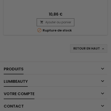
Superior Moisture Plus lisse les cheveux avec 60% de casses
en moins. Le kit de défrisage régulier sans soude Dark and
Lovely Superior Moisture Plus fournit une nutrition et...
10,86 €
Ajouter au panier


Rupture de stock
RETOUR EN HAUT


PRODUITS

LUMIBEAUTY

VOTRE COMPTE

CONTACT