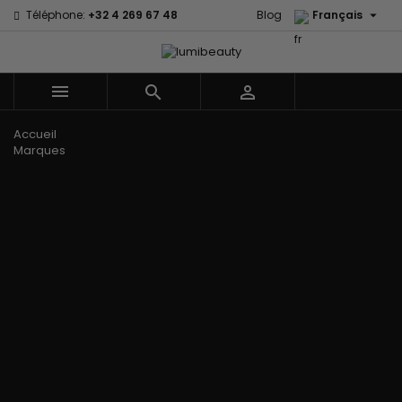

Téléphone:
+32 4 269 67 48
Blog
Français



Menu
Accueil
Marques
60 secondes
Civic Cream
Em2h
Creme Of
Affirm
Nature
Izzy Coiffe
Palmers
Alikay Naturals
Curls
Jessicurl
Premium
Agadir
CurlyWorld
Kee Mee Lissage
Keratin Caviar
Ambi Skin
Dark and
Coréen
PureScalp Hair
Care
Lovely
KeraCare
Spa
ApHogee
Design
Keraplex
Rafete Skin
As I Am
Essentials
Kinky Curly
Shea Moisture
Avlon Texture
DevaCurl
Lyscia lissage au
Shea Moisture -
Release
Dudu-Osun
Tanin
Kids
BaByliss Pro
Eco Styler
Makari de Suisse
Sibel
Biopeptides -
EM2H
Makari Bébé
Skin Light
EM2H
EM2H
Mielle Organics
Sunny Isle