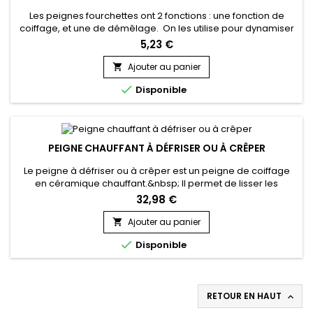
Les peignes fourchettes ont 2 fonctions : une fonction de
coiffage, et une de démêlage. On les utilise pour dynamiser
une mise en pli en touche finale ou pour tranformer des
5,23 €
boucles en waves. Vraiment l'idéal pour les chevelures
bouclées !
Ajouter au panier


Disponible
PEIGNE CHAUFFANT À DÉFRISER OU À CRÊPER
Le peigne à défriser ou à crêper est un peigne de coiffage
en céramique chauffant.&nbsp; Il permet de lisser les
cheveux, d'assouplir les racines de lisser les cheveux courts
32,98 €
au plus près de la racine sans se brûler et apporter du
mouvement, de rafraîchir les bordures d’un brushing, de
Ajouter au panier

décoller les racines pour apporter du volume.&nbsp; 100%

Disponible
céramique...
RETOUR EN HAUT
