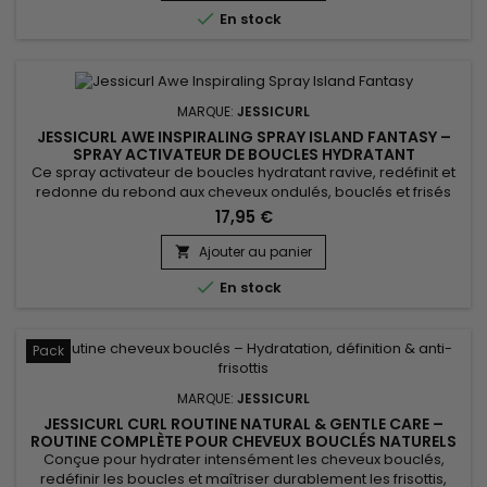
apporter de la brillance. Sa texture légère en spray...

En stock
MARQUE:
JESSICURL
JESSICURL AWE INSPIRALING SPRAY ISLAND FANTASY –
SPRAY ACTIVATEUR DE BOUCLES HYDRATANT
Ce spray activateur de boucles hydratant ravive, redéfinit et
redonne du rebond aux cheveux ondulés, bouclés et frisés
entre deux lavages. Jessicurl Awe Inspiraling Spray Island
17,95 €
Fantasy associe glycérine, Aloe Vera et huile de jojoba pour
maintenir l’hydratation, améliorer la souplesse et limiter les
Ajouter au panier

frisottis. Sa texture ultra-légère permet de réactiver...

En stock
Pack
MARQUE:
JESSICURL
JESSICURL CURL ROUTINE NATURAL & GENTLE CARE –
ROUTINE COMPLÈTE POUR CHEVEUX BOUCLÉS NATURELS
ET HYDRATÉS
Conçue pour hydrater intensément les cheveux bouclés,
redéfinir les boucles et maîtriser durablement les frisottis,