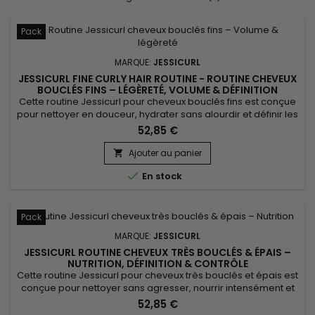
Pack
MARQUE:
JESSICURL
JESSICURL FINE CURLY HAIR ROUTINE - ROUTINE CHEVEUX
BOUCLÉS FINS – LÉGÈRETÉ, VOLUME & DÉFINITION
Cette routine Jessicurl pour cheveux bouclés fins est conçue
pour nettoyer en douceur, hydrater sans alourdir et définir les
boucles tout en préservant le volume naturel. Elle associe
52,85 €
Jessicurl Gentle Lather Shampoo, Jessicurl Aloeba Daily
Conditioner et Jessicurl Gelebration Spray pour offrir une
Ajouter au panier

routine équilibrée, idéale pour les cheveux fins qui...

En stock
Pack
MARQUE:
JESSICURL
JESSICURL ROUTINE CHEVEUX TRÈS BOUCLÉS & ÉPAIS –
NUTRITION, DÉFINITION & CONTRÔLE
Cette routine Jessicurl pour cheveux très bouclés et épais est
conçue pour nettoyer sans agresser, nourrir intensément et
définir durablement les boucles tout en maîtrisant les frisottis.
52,85 €
Elle associe Jessicurl Hair Cleansing Cream, Jessicurl Too