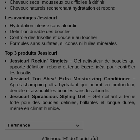
Cheveux secs, mousseux ou difficiles à définir
Cheveux naturels recherchant hydratation et rebond
Les avantages Jessicurl
Hydratation intense sans alourdir
Définition durable des boucles
Contrôle des frisottis et douceur au toucher
Formules sans sulfates, silicones ni huiles minérales
Top 3 produits Jessicurl
Jessicurl Rockin’ Ringlets
– Gel activateur de boucles qui
apporte définition, rebond et tenue légère, idéal pour contrôler
les frisottis.
Jessicurl Too Shea! Extra Moisturizing Conditioner
–
Après-shampoing ultra-hydratant qui nourrit en profondeur,
démêle et assouplit les boucles sans les alourdir.
Jessicurl Spiralicious Styling Gel
– Gel coiffant à tenue
forte pour des boucles définies, brillantes et longue durée,
même en climat humide.

Pertinence
Affichage 1-11 de 11 article(s)