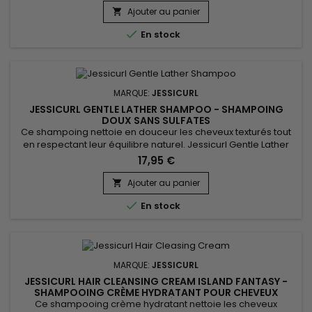
Shea! Extra Moisturizing Conditioner et Jessicurl Confident
Ajouter au panier

Coils Styling Solution pour répondre aux besoins...

En stock
MARQUE:
JESSICURL
JESSICURL GENTLE LATHER SHAMPOO - SHAMPOING
DOUX SANS SULFATES
Ce shampoing nettoie en douceur les cheveux texturés tout
en respectant leur équilibre naturel. Jessicurl Gentle Lather
Shampoo offre une mousse légère sans sulfates, idéale pour
17,95 €
éliminer les impuretés sans dessécher la fibre capillaire. Sa
formule convient parfaitement aux cheveux ondulés,
Ajouter au panier

bouclés, frisés et aux cuirs chevelus sensibles. Les cheveux

En stock
sont...
MARQUE:
JESSICURL
JESSICURL HAIR CLEANSING CREAM ISLAND FANTASY -
SHAMPOOING CRÈME HYDRATANT POUR CHEVEUX
BOUCLÉS
Ce shampooing crème hydratant nettoie les cheveux