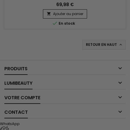
cette routine capillaire experte agit au cœur de la fibre.
69,98 €
Jessicurl Curl Routine Natural & Gentle Care associe aloe
vera, glycérine végétale et actifs botaniques pour une
Ajouter au panier

nutrition profonde sans effet gras ni alourdissement. Elle...

En stock
RETOUR EN HAUT


PRODUITS

LUMIBEAUTY

VOTRE COMPTE

CONTACT
WhatsApp