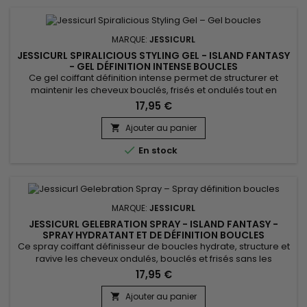
MARQUE:
JESSICURL
JESSICURL SPIRALICIOUS STYLING GEL - ISLAND FANTASY
- GEL DÉFINITION INTENSE BOUCLES
Ce gel coiffant définition intense permet de structurer et
maintenir les cheveux bouclés, frisés et ondulés tout en
conservant souplesse et brillance. Jessicurl Spiralicious
17,95 €
Styling Gel Island Fantasy associe des agents fixants
performants, de l’huile de jojoba et du panthénol pour
Ajouter au panier

renforcer la tenue des boucles, contrôler les frisottis et

En stock
améliorer la...
MARQUE:
JESSICURL
JESSICURL GELEBRATION SPRAY - ISLAND FANTASY -
SPRAY HYDRATANT ET DE DÉFINITION BOUCLES
Ce spray coiffant définisseur de boucles hydrate, structure et
ravive les cheveux ondulés, bouclés et frisés sans les
alourdir. Jessicurl Gelebration Spray Island Fantasy associe
17,95 €
extrait de graines de lin, glycérine, Aloe Vera et huile de
jojoba pour améliorer la définition, contrôler les frisottis et
Ajouter au panier
