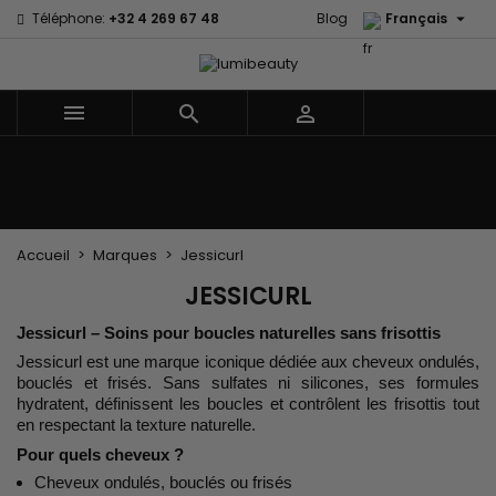

Téléphone:
+32 4 269 67 48
Blog
Français



Menu
Accueil
Marques
Soins cheveux
Soins Corps et Visage
Enfants
Les Accessoires
Tissages et Extensions
Accueil
Marques
Jessicurl
JESSICURL
Jessicurl – Soins pour boucles naturelles sans frisottis
Jessicurl est une marque iconique dédiée aux cheveux ondulés,
bouclés et frisés. Sans sulfates ni silicones, ses formules
hydratent, définissent les boucles et contrôlent les frisottis tout
en respectant la texture naturelle.
Pour quels cheveux ?
Cheveux ondulés, bouclés ou frisés