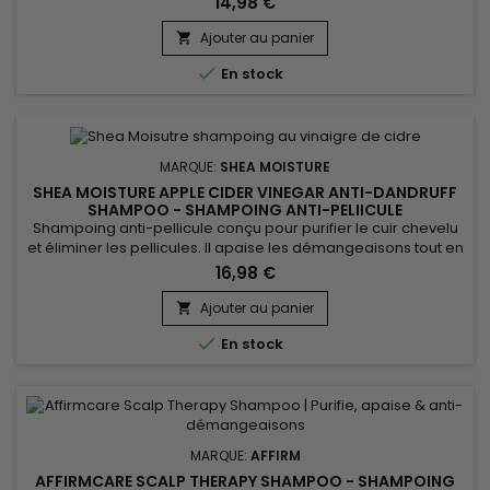
14,98 €
la fibre. Grâce à sa formule enrichie en extrait de Sel marin,
Em2h PureScalp Gommage débarrasse le cuir chevelu des
Ajouter au panier

cellules mortes, de l'excès de sébum et des résidus de...

En stock
MARQUE:
SHEA MOISTURE
SHEA MOISTURE APPLE CIDER VINEGAR ANTI-DANDRUFF
SHAMPOO - SHAMPOING ANTI-PELIICULE
Shampoing anti-pellicule conçu pour purifier le cuir chevelu
et éliminer les pellicules. Il apaise les démangeaisons tout en
régulant l’excès de sébum. Grâce à 3% d’acide salicylique, il
16,98 €
exfolie en douceur, réduit les irritations et équilibre le pH du
cuir chevelu. Enrichi en vinaigre de cidre de pomme,
Ajouter au panier

niacinamide et beurre de karité, il hydrate et...

En stock
MARQUE:
AFFIRM
AFFIRMCARE SCALP THERAPY SHAMPOO - SHAMPOING