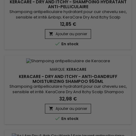
KERACARE - DRY AND ITCHY - SHAMPOING HYDRATANT
ANTI-PELLICULAIRE
Shampoing antipelliculaire hydratant pour cuir chevelu sec,
sensible et irrité.&nbsp; KeraCare Dry And Itchy Scalp
Shampoo nettoie en douceur, hydrate intensément et
12,85 €
démêle instantanément les cheveux tout en combattant de
manière efficace les démangeaisons, la desquamation du
Ajouter au panier

cuir chevelu et régule la surproduction de sébum sans

En stock
laisser de film...
MARQUE:
KERACARE
KERACARE - DRY AND ITCHY - ANTI-DANDRUFF
MOISTURIZING SHAMPOO 950ML
Shampoing antipelliculaire hydratant pour cuir chevelu sec,
sensible et irrité. KeraCare Dry And Itchy Scalp Shampoo
élimine toutes formes d'impuretés sans assécher le cuir
32,98 €
chevelu, nourrit, facilite le démêlage et régule la production
de sébum tout en luttant efficacement contre les
Ajouter au panier

démangeaisons, pellicules et l'assèchement du cuir chevelu.

En stock
Infusé à...