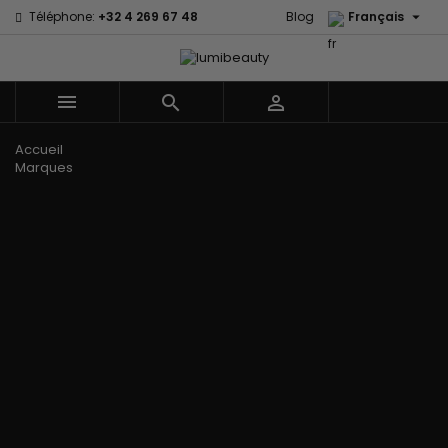

Téléphone:
+32 4 269 67 48
Blog
Français



Menu
Accueil
Marques
60 secondes
Civic Cream
Em2h
Creme Of
Affirm
Nature
Izzy Coiffe
Palmers
Alikay Naturals
Curls
Jessicurl
Premium
Agadir
CurlyWorld
Kee Mee Lissage
Keratin Caviar
Ambi Skin
Dark and
Coréen
PureScalp Hair
Care
Lovely
KeraCare
Spa
ApHogee
Design
Keraplex
Rafete Skin
As I Am
Essentials
Kinky Curly
Shea Moisture
Avlon Texture
DevaCurl
Lyscia lissage au
Shea Moisture -
Release
Dudu-Osun
Tanin
Kids
BaByliss Pro
Eco Styler
Makari de Suisse
Sibel
Biopeptides -
EM2H
Makari Bébé
Skin Light
EM2H
EM2H
Mielle Organics
Sunny Isle