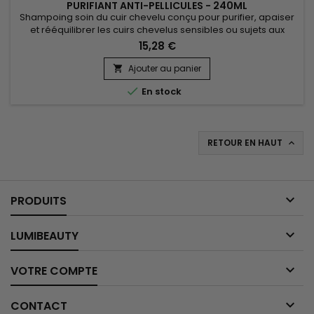
PURIFIANT ANTI-PELLICULES - 240ML
Shampoing soin du cuir chevelu conçu pour purifier, apaiser
et rééquilibrer les cuirs chevelus sensibles ou sujets aux
pellicules. Sa formule associe origan aux propriétés
15,28 €
antibactériennes et antifongiques pour assainir, aloe vera
pour hydrater et calmer, piroctone olamine pour aider à
Ajouter au panier

contrôler les pellicules et réduire l’inconfort, ainsi que du...

En stock
RETOUR EN HAUT


PRODUITS

LUMIBEAUTY

VOTRE COMPTE

CONTACT