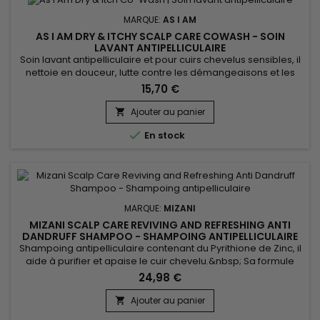
MARQUE:
AS I AM
AS I AM DRY & ITCHY SCALP CARE COWASH - SOIN
LAVANT ANTIPELLICULAIRE
Soin lavant antipelliculaire et pour cuirs chevelus sensibles, il
nettoie en douceur, lutte contre les démangeaisons et les
pellicules. As I Am Dry & Itchy Scalp Care Co-Wash offre un
15,70 €
nettoyage en profondeur, tout en préservant l’hydratation
naturelle des cheveux, aide à apaiser le cuir chevelu et à
Ajouter au panier

contrôler la desquamation et la sécheresse. Grâce...

En stock
MARQUE:
MIZANI
MIZANI SCALP CARE REVIVING AND REFRESHING ANTI
DANDRUFF SHAMPOO - SHAMPOING ANTIPELLICULAIRE
Shampoing antipelliculaire contenant du Pyrithione de Zinc, il
aide à purifier et apaise le cuir chevelu.&nbsp; Sa formule
cible les pellicules visibles dès le premier lavage pour
24,98 €
réduire leur apparence.&nbsp; Le cuir chevelu est nettoyé et
purifié et les cheveux instantanément plus légers et plus
Ajouter au panier

faciles à coiffer. &nbsp;Mizani Scalp Care Reviving and...