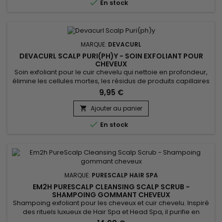

En stock
MARQUE:
DEVACURL
DEVACURL SCALP PURI(PH)Y - SOIN EXFOLIANT POUR
CHEVEUX
Soin exfoliant pour le cuir chevelu qui nettoie en profondeur,
élimine les cellules mortes, les résidus de produits capillaires
et les impuretés. DevaCurl Scalp Puri(pH)y stimule la
9,95 €
circulation sanguine du cuir chevelu pour favoriser une
meilleure croissance des cheveux, renforce la tige capillaire
Ajouter au panier

et évite la casse. Grâce à sa formule riche en...

En stock
MARQUE:
PURESCALP HAIR SPA
EM2H PURESCALP CLEANSING SCALP SCRUB -
SHAMPOING GOMMANT CHEVEUX
Shampoing exfoliant pour les cheveux et cuir chevelu. Inspiré
des rituels luxueux de Hair Spa et Head Spa, il purifie en
profondeur, nettoie délicatement le cuir chevelu et revitalise