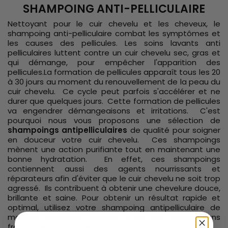
SHAMPOING ANTI-PELLICULAIRE
Nettoyant pour le cuir chevelu et les cheveux, le
shampoing anti-pelliculaire
combat les symptômes et
les causes des pellicules. Les soins lavants anti
pelliculaires luttent contre un cuir chevelu sec, gras et
qui démange, pour empêcher l'apparition des
pellicules.La formation de pellicules apparaît tous les 20
à 30 jours au moment du renouvellement de la peau du
cuir chevelu. Ce cycle peut parfois s'accélérer et ne
durer que quelques jours. Cette formation de pellicules
va engendrer démangeaisons et irritations. C'est
pourquoi nous vous proposons une sélection de
shampoings antipelliculaires
de qualité pour soigner
en douceur votre cuir chevelu. Ces shampoings
mènent une action purifiante tout en maintenant une
bonne hydratation. En effet, ces shampoings
contiennent aussi des agents nourrissants et
réparateurs afin d'éviter que le cuir chevelu ne soit trop
agressé. Ils contribuent à obtenir une chevelure douce,
brillante et saine. Pour obtenir un résultat rapide et
optimal, utilisez votre shampoing antipelliculaire de
manière fréquente. Malaxez votre cuir chevelu sans
frotter de façon excessive.