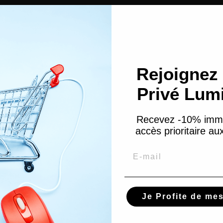
Poudre
ing
Soin mains & pieds
Contouring
Peau Grasse & Acnéique
Eponges Maquillage
Anti-tache Visage
Coton démaquillant
Démaquillant
Peau sèche
Rejoignez 
Privé Lum
Recevez -10% imm
accès prioritaire a
Email
hétique
es à ongles
ts en paraffine
cessoires pour Cheveux
Je Profite de me
nets & Foulards
re-tête et pinces cheveux
ngles à cheveux