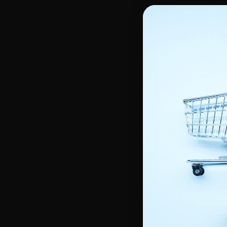
Huiles , Glycérine, Sérum pour le corps
Gommage -Masque & Peel
Hydratant Corps
Crème de Jour unifiante
Gel de douche & Savon
Crème de Nuit unifiante
Gommage, Peeling Corps
Sérum unifiant
Lait éclaircissant corps
Gel unifiant
Enfants
Soin capillaire enfant
Soin corps enfant
Shampoings enfants
Douche et bain
Démêlants et Masques Enfants
Soin Hydratant
Défrisants & Assouplissants
Soin hydratant cheveux
Les Accessoires
Outils de coiffage
Bigoudis
Autres accessoires
Bonnets & Foulards
Est
Protecteurs de chaleur
Brosse de massage cuir chevelu
Lim
Gants
Matériel de coiffage
Gan
Pince, peigne lissant
Casque et sèche-cheveux
Ac
Pinceau à coloration cheveux
Fers à lisser
Bon
Brosses & Peignes
Fers à boucler
Ser
Brosse de brushing
Epi
Brosse plate & démêloir