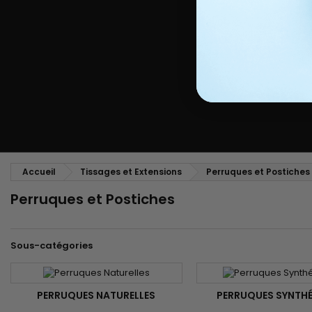
Peigne coiffant
Peigne à défriser, à crêper
Brosse soufflante
Tissages et Extensions
Tissages brésiliens
Perruques et Postiches
Extensions à Clip
Perruques Naturelles
Pinces sépare-mèches
Perruques Synthétiques
Top Closures
Postiches
Extensions à la Kératine
Accueil
Tissages et Extensions
Perruques et Postiches
Perruques et Postiches
Sous-catégories
PERRUQUES NATURELLES
PERRUQUES SYNTH