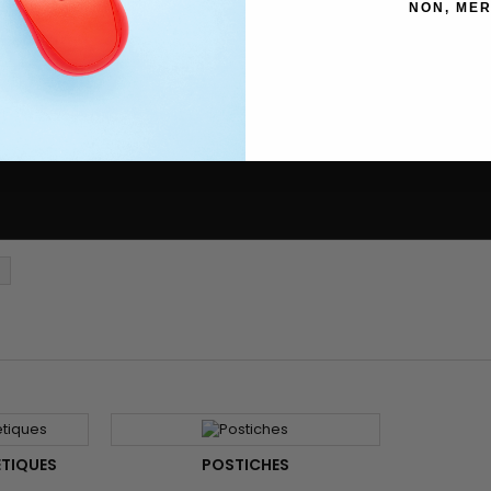
NON, MER
ÉTIQUES
POSTICHES