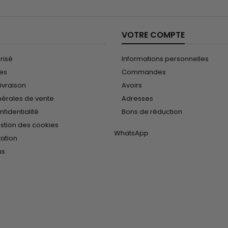
VOTRE COMPTE
risé
Informations personnelles
les
Commandes
ivraison
Avoirs
nérales de vente
Adresses
nfidentialité
Bons de réduction
estion des cookies
WhatsApp
tation
us