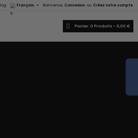

log
Français
Bienvenue,
Connexion
ou
Créez votre compte
echercher
Panier
0
Produits -
0,00 €