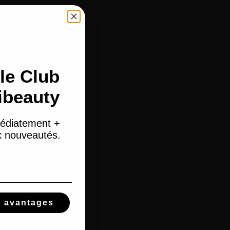
le Club
ibeauty
édiatement +
ux nouveautés.
s avantages