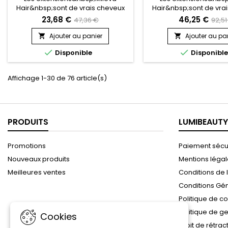
Hair&nbsp;sont de vrais cheveux
Hair&nbsp;sont de vra
naturels, indétectables, qui se
naturels, indétectable
23,68 €
46,25 €
47,36 €
92,51
fondent parfaitement dans votre
fondent parfaitement 
chevelure, en augmentant son
chevelure, en augme
Ajouter au panier
Ajouter au pa


volume ou sa longueur.&nbsp;
volume ou sa longue


Disponible
Disponibl
Très soyeux, très doux ils sont 100%
soyeux, très doux, ils
rémy hair.&nbsp; &nbsp;Le cheveu
rémy hair.&nbsp; Le c
est très léger, souple et donne un
très léger, souple, et 
Affichage 1-30 de 76 article(s)
look très naturel.
un look très natu
PRODUITS
LUMIBEAUTY
Promotions
Paiement sécu
Nouveaux produits
Mentions léga
Meilleures ventes
Conditions de l
Conditions Gé
Politique de co
Politique de g
Cookies
Droit de rétrac