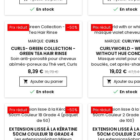
et hydrate grâce à l'huile de Soja,
plus !&nbsp; Son action 


En stock
En stock
de Tournesol et au beurre de
croissance des ch
Karité.&nbsp; Formulé avec de
augmente la produc
l'huile de Menthe,&nbsp;Curls
sébum et diminue la 
Pineapple So So Fresh Vitamin C +
cheveux !
Prix réduit
-50%
Prix réduit
Mint Scalp Treatment est une
véritable...
MARQUE:
CURLS
MARQUE:
CURLYW
CURLS- GREEN COLLECTION -
CURLYWORLD - W
GREEN TEA HAIR RINSE
WITHOUT HUE CON
Soin anti-porosité pour cheveux
Masque violet pour 
abîmés-poreux au Thé vert, Curls
bouclés, cet après-sha
Green Tea Hair Rinse est riche en
idéal pour les cheveu
8,39 €
19,02 €
16,78 €
47,54
antioxydants et caféine, il aide à
blancs et gris à la re
stimuler les follicules pileux et à
neutralisation des refle
Ajouter au panier
Ajouter au pa


encourager la croissance.&nbsp; Il
des tons cuivrés. Cet


En stock
En stock
rétablit l'équilibre du pH et permet
riche à base de pigmen
de retrouver une structure de
violets infuse la fibre 
cheveu saine.&nbsp; Il revitalise
pour éliminer les fau
les cheveux secs ou sensibilisés,
jaunes, tout en la nou
Prix réduit
-50%
Prix réduit
donne une...
Curlyworld With or Wh
EXTENSION LISSE À LA KÉRATINE
EXTENSION LISSE À LA
50CM COULEUR 1B GRADE 4
50CM COULEUR 2 
(PAQUET DE 50)
(PAQUET DE 1
Les extensions&nbsp;Mileva
Les extensions&nbsp