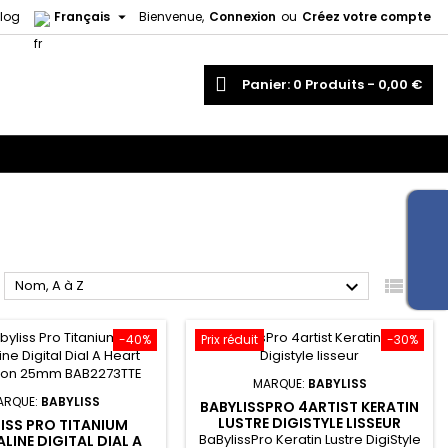

log
Français
Bienvenue,
Connexion
ou
Créez votre compte
echercher
Panier
0
Produits -
0,00 €



Nom, A à Z
-40%
Prix réduit
-30%
MARQUE:
BABYLISS
ARQUE:
BABYLISS
BABYLISSPRO 4ARTIST KERATIN
LUSTRE DIGISTYLE LISSEUR
ISS PRO TITANIUM
BaBylissPro Keratin Lustre DigiStyle
INE DIGITAL DIAL A