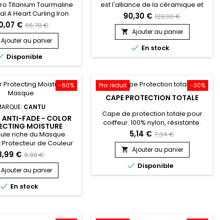
CURLING IRON 25MM
Pro Titanium Tourmaline
est l'alliance de la céramique et
BAB2273TTE
ial A Heart Curling Iron
de la kératine au sein des plaques
90,30 €
129,00 €
Boucler Babyliss, ultra
couplée à la technologie ionique
0,07 €
66,78 €
t et classique, élégant,
pour une douceur qui dure et une
Ajouter au panier

n alliant ergonomie et
brillance parfaite. BaBylissPro
Ajouter au panier

En stock
l offre un rendu artistique
Keratin Lustre DigiStyle est doté de

Disponible
t.&nbsp; Sa technologie
plaques flottantes en céramique
Titanium et Tourmaline
infusées de kératine. Cette
à ce fer à boucler de
kératine infusée compensera la
 le cheveu tout en lui
perte de kératine par la...
-60%
Prix réduit
-30%
nt brillance et de...
CAPE PROTECTION TOTALE
MARQUE:
CANTU
Cape de protection totale pour
 ANTI-FADE - COLOR
coiffeur. 100% nylon, résistante.
ECTING MOISTURE
5,14 €
MASQUE
mule riche du Masque
7,34 €
 Protecteur de Couleur
Ajouter au panier

énètre profondément
3,99 €
9,98 €
tige du cheveu pour un

Disponible
ment intense, répare,
Ajouter au panier
et renforce les cheveux

En stock
s.&nbsp; De plus, la
ie de protection de la
es protéines de Quinoa
a rétention de la couleur