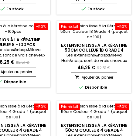
url Defining Gel hydrate
base de Beantree (un liquide


En stock
En stock
les cheveux et prévient
naturel et clair dérivé de ricin et de
i l'apparition des
colza).&nbsp;&nbsp;Il permet de
.&nbsp; Formulé avec du
parfaire les coiffures et de
ce gel définisseur de
contrôler les frisottis gênants, tout
-50%
Prix réduit
-50%
oute force et protection
en hydratant les cheveux.&nbsp;...
aux...
ION À LA KÉRATINE
LEUR 8 - 100PCS
EXTENSION LISSE À LA KÉRATINE
tensions&nbsp;Mileva
50CM COULEUR 1B GRADE 4
(PAQUET DE 100)
;sont de vrais cheveux
Les extensions&nbsp;Mileva
, indétectables, qui se
Hair&nbsp; sont de vrais cheveux
6,25 €
92,51 €
arfaitement dans votre
naturels, indétectables, qui se
46,25 €
92,51 €
e, en augmentant son
fondent parfaitement dans votre
Ajouter au panier
ou sa longueur.&nbsp;
chevelure, en augmentant son
Ajouter au panier


Disponible
ux et très doux, ils sont
volume ou sa longueur.&nbsp;

Disponible
 hair.&nbsp; Le cheveu
Très soyeux, &nbsp;très doux, ils
éger, souple et donne un
sont 100% rémy hair. &nbsp; Le
ook très naturel.
cheveu est très léger, souple, et
donne un look très naturel !
-50%
Prix réduit
-50%
N LISSE À LA KÉRATINE
EXTENSION LISSE À LA KÉRATINE
OULEUR 4 GRADE 4
50CM COULEUR 4 GRADE 4
AQUET DE 100)
(PAQUET DE 50)
tensions&nbsp;Mileva
Les extensions&nbsp;Mileva