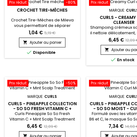
et soyeux au touc
vieillesse, de soleil ou les défauts
Prix réduit
-80%
Prix réduit
liés à un déséquilibre...
CROCHET TIRE-MÈCHES
MARQUE:
CURL
CURLS - CREAMY
Crochet Tire-Mèches de Mileva
CLEANSER
vous permettant de séparer
Shampoing crémeux san
proprement et rapidement les
1,04 €
5,19 €
il nettoie délicatement,
mèches, il facilite la pose des
douceur les impureté
6,45 €
12,89
extensions et une prise de main
Ajouter au panier

nourrissant les cheve
rapide et simple !
Idéal pour les cheveu
Ajouter au pa


Disponible
chimiquement/coloré

En stock
Creamy Curl Cleanser
définit et sublime les b
protéines de Soie, le P
les céramides form
mélange nourrissan
Prix réduit
-50%
Prix réduit
hydrater et...
MARQUE:
CURLS
MARQUE:
CURL
CURLS - PINEAPPLE COLLECTION
CURLS - PINEAPPLE C
- SO SO FRESH VITAMIN C +
- SO SO MOIST - C
MINT - SCALP TREATMENT
Curls Pineapple So So Fresh
Formulé avec les vitami
Vitamin C + Mint Scalp Treatment
B6 et C, le masque So So
est un traitement rafraîchissant
Mask à la vitamine C
6,45 €
7,34 €
12,89 €
14,68
pour le cuir chevelu et les
conditionneur profon
cheveux.&nbsp; Il répare, renforce
infusé avec de la vitam
Ajouter au panier
Ajouter au pa

