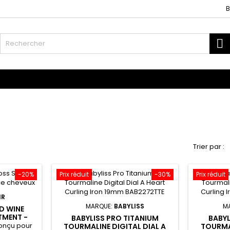
B
R
fants
Les Accessoires
Tissages et Extensions
Trier par :
-20%
Prix réduit
-30%
Prix réduit
IR
MARQUE:
BABYLISS
M
D WINE
TMENT -
BABYLISS PRO TITANIUM
BABYL
CE
 conçu pour
TOURMALINE DIGITAL DIAL A
TOURMAL