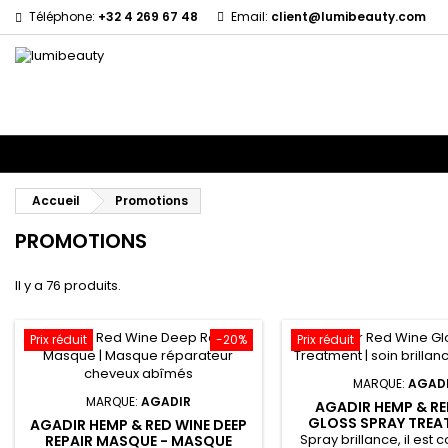
Téléphone:
+32 4 269 67 48
Email:
client@lumibeauty.com
Menu
Accueil
Marques
Soins cheveux
Soins Corps et Visage
En
Accueil
Promotions
PROMOTIONS
Il y a 76 produits.
Prix réduit
-20%
Prix réduit
MARQUE:
AGAD
MARQUE:
AGADIR
AGADIR HEMP & RE
GLOSS SPRAY TREA
AGADIR HEMP & RED WINE DEEP
SOIN BRILLAN
Spray brillance, il est
REPAIR MASQUE - MASQUE