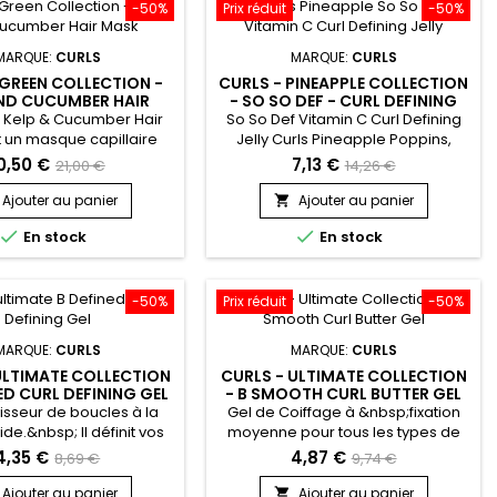
e le beurre de Karité et
-50%
Prix réduit
-50%
l'huile de...
MARQUE:
CURLS
MARQUE:
CURLS
 GREEN COLLECTION -
CURLS - PINEAPPLE COLLECTION
AND CUCUMBER HAIR
- SO SO DEF - CURL DEFINING
MASK
JELLY
a Kelp & Cucumber Hair
So So Def Vitamin C Curl Defining
 un masque capillaire
Jelly Curls Pineapple Poppins,
 au Varech (algues
formulé avec les vitamines A, B1,
0,50 €
7,13 €
21,00 €
14,26 €
 et au Concombre pour
B6, C, est la bombe qui permet de
tion instantanée de la
garder vos boucles éclatantes
Ajouter au panier
Ajouter au panier

 et une réparation
toute la journée !


En stock
En stock
bsp; À usage quotidien,
x sont plus résistants et
rts.&nbsp; Ce masque
 de force, plus de soin,
-50%
Prix réduit
-50%
 de brillance à vos...
MARQUE:
CURLS
MARQUE:
CURLS
ULTIMATE COLLECTION
CURLS - ULTIMATE COLLECTION
NED CURL DEFINING GEL
- B SMOOTH CURL BUTTER GEL
nisseur de boucles à la
Gel de Coiffage à &nbsp;fixation
uide.&nbsp; Il définit vos
moyenne pour tous les types de
 et offre une fixation
cheveux, Curls B Smooth Curl
4,35 €
4,87 €
8,69 €
9,74 €
 élevée, sans alourdir
Butter Gel hydrate et donne
veux. Curls Ultimate B
brillance grâce à sa formule à
Ajouter au panier
Ajouter au panier
