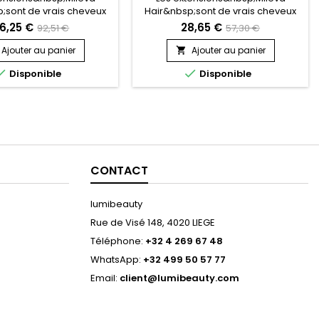
;sont de vrais cheveux
Hair&nbsp;sont de vrais cheveux
, indétectables, qui se
naturels, indétectables, qui se
6,25 €
28,65 €
92,51 €
57,30 €
arfaitement dans votre
fondent parfaitement dans votre
e, en augmentant son
chevelure, en augmentant son
Ajouter au panier
Ajouter au panier

ou sa longueur.&nbsp;
volume ou sa longueur.&nbsp;


Disponible
Disponible
, très doux, ils sont 100%
Très soyeux, très doux, ils sont 100%
r.&nbsp; Le cheveu est
rémy hair.&nbsp; Le cheveu est
er, souple, et donne un
très léger, souple, et donne un
ook très naturel.
look très naturel.
CONTACT
lumibeauty
Rue de Visé 148, 4020 LIEGE
Téléphone:
+32 4 269 67 48
WhatsApp:
+32 499 50 57 77
Email:
client@lumibeauty.com