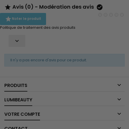
Avis (0) - Modération des avis



Noter le produit
Politique de traitement des avis produits

Il n'y a pas encore d'avis pour ce produit.

PRODUITS

LUMIBEAUTY

VOTRE COMPTE

CONTACT