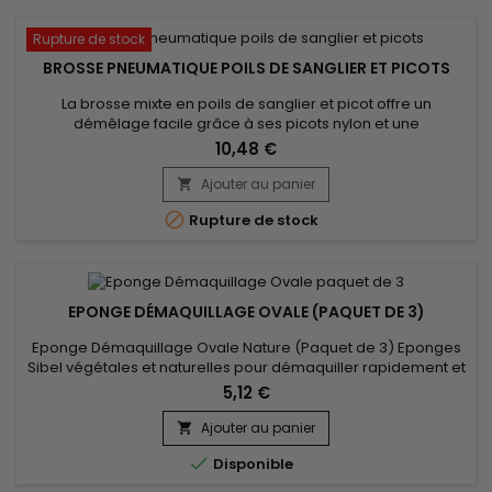
Rupture de stock
BROSSE PNEUMATIQUE POILS DE SANGLIER ET PICOTS
La brosse mixte en poils de sanglier et picot offre un
démêlage facile grâce à ses picots nylon et une
brillance.&nbsp;Les poils de sanglier n'agressent pas car ils
10,48 €
renferment de la kératine comme nos cheveux et ont la
capacité d'absorber les impuretés et le gras.&nbsp;Doux
Ajouter au panier

mais fermes, les poils facilitent le démêlage des cheveux

Rupture de stock
tout en massant...
EPONGE DÉMAQUILLAGE OVALE (PAQUET DE 3)
Eponge Démaquillage Ovale Nature (Paquet de 3) Eponges
Sibel végétales et naturelles pour démaquiller rapidement et
efficacement.&nbsp; Ces éponges servent parfaitement à
5,12 €
enlever les masques faciaux.&nbsp;&nbsp;
Ajouter au panier


Disponible