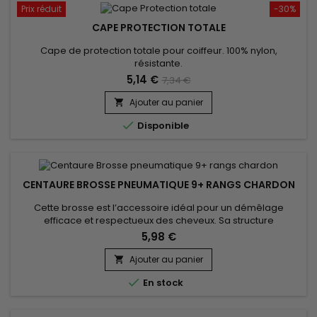
Prix réduit
-30%
CAPE PROTECTION TOTALE
Cape de protection totale pour coiffeur. 100% nylon,
résistante.
5,14 €
7,34 €
Ajouter au panier


Disponible
CENTAURE BROSSE PNEUMATIQUE 9+ RANGS CHARDON
Cette brosse est l’accessoire idéal pour un démêlage
efficace et respectueux des cheveux. Sa structure
pneumatique et ses picots en nylon souples glissent sans
5,98 €
accrocher, même sur les cheveux les plus délicats.La Brosse
pneumatique Centaure 9+ rangs en chardon s'adapte
Ajouter au panier

parfaitement aux contours du cuir chevelu, assure un confort

En stock
optimal,&nbsp;stimule la...