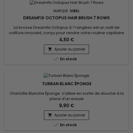
MARQUE:
SIBEL
DREAMFIX OCTOPUS HAIR BRUSH 7 ROWS
La brosse Dreamfix Octopus à 7 rangées est un outil de
coiffure innovant, conçu pour rendre votre routine capillaire
plus simple et plus efficace. Grâce à son design unique en
4,50 €
forme de pieuvre, elle s’adapte parfaitement à la forme du
crâne et glisse en douceur sur la chevelure pour un
Ajouter au panier

démêlage sans douleur. Dotée de 7 rangées de poils

En stock
flexibles, cette...
TURBAN BLANC ÉPONGE
Charlotte Blanche Éponge s'utilise en sortie de douche à la
place d'un essuie
9,90 €
Ajouter au panier


En stock