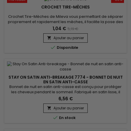
CROCHET TIRE-MÈCHES
Crochet Tire-Mèches de Mileva vous permettant de séparer
proprement et rapidement les mèches, il facilite la pose des
extensions et une prise de main rapide et simple !
1,04 €
5,19 €
Ajouter au panier


Disponible
STAY ON SATIN ANTI-BREAKAGE 7774 - BONNET DE NUIT
EN SATIN ANTI-CASSE
Bonnet de nuit en satin anti-casse est conçu pour protéger
les cheveux pendant le sommeil. Fabriqué en satin lisse, il
réduit la friction et prévient la casse des cheveux, tout en
6,56 €
maintenant l'hydratation naturelle. Stay On Satin anti-
breakage aide à conserver les coiffures plus longtemps,
Ajouter au panier

évitant ainsi les nœuds et les frisottis. Il est doux au toucher...

En stock