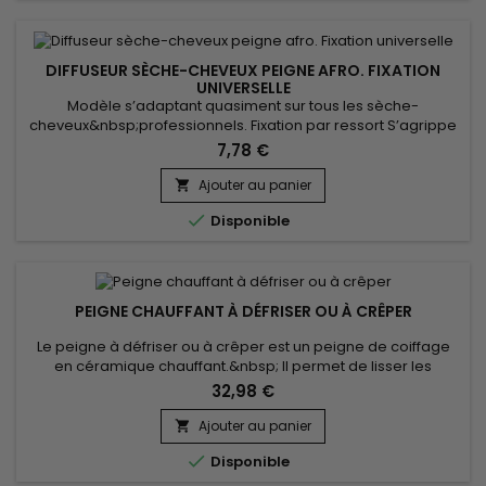
DIFFUSEUR SÈCHE-CHEVEUX PEIGNE AFRO. FIXATION
UNIVERSELLE
Modèle s’adaptant quasiment sur tous les sèche-
cheveux&nbsp;professionnels. Fixation par ressort S’agrippe
aussi sur les modèles coniques grâce à des freins en
7,78 €
caoutchouc. Le diamètre maximum de votre sèche-cheveux
doit être de 50mm Livré avec embout supplémentaire d'un
Ajouter au panier

diamètre de 47 mm

Disponible
PEIGNE CHAUFFANT À DÉFRISER OU À CRÊPER
Le peigne à défriser ou à crêper est un peigne de coiffage
en céramique chauffant.&nbsp; Il permet de lisser les
cheveux, d'assouplir les racines de lisser les cheveux courts
32,98 €
au plus près de la racine sans se brûler et apporter du
mouvement, de rafraîchir les bordures d’un brushing, de
Ajouter au panier

décoller les racines pour apporter du volume.&nbsp; 100%

Disponible
céramique...