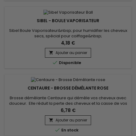
SIBEL - BOULE VAPORISATEUR
Sibel Boule Vaporisateur&nbsp; pour humidifier les cheveux
secs, spécial pour coiffage&nbsp;
4,18 €
Ajouter au panier


Disponible
CENTAURE - BROSSE DÉMÊLANTE ROSE
Brosse démêlante Centaure qui démêle vos cheveux avec
douceur. Elle réduit la perte des cheveux et la casse de vos
pointes davantage qu’une brosse classique. Elle est équipée
6,78 €
de picots souples qui protègent vos cheveux lors du
démêlage afin de garantir un résultat soyeux et sain.
Ajouter au panier

Convient à tous types de cheveux.

En stock