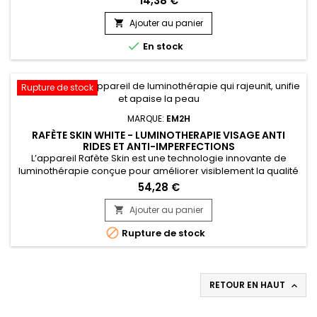
14,38 €
Formulée en Vitamine E, un puissant antioxydant, elle réduit
les signes de vieillissement et unifie le teint, tandis que
Ajouter au panier

l'extrait de champignon Songyi, reconnu pour ses...

En stock
Rupture de stock
MARQUE:
EM2H
RAFÈTE SKIN WHITE - LUMINOTHERAPIE VISAGE ANTI
RIDES ET ANTI-IMPERFECTIONS
L’appareil Rafète Skin est une technologie innovante de
luminothérapie conçue pour améliorer visiblement la qualité
de la peau. Grâce à ses fonctions avancées de LED light
54,28 €
therapy, de chaleur réglable et de technologie EMS, il stimule
la production de collagène, favorise la régénération
Ajouter au panier

cellulaire et aide à l’élimination des toxines. Cet appareil...

Rupture de stock
RETOUR EN HAUT
