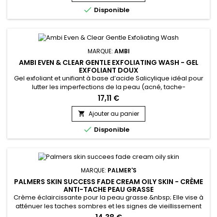
désobstruer les pores et à améliorer l’apparence des...

Disponible
MARQUE:
AMBI
AMBI EVEN & CLEAR GENTLE EXFOLIATING WASH - GEL
EXFOLIANT DOUX
Gel exfoliant et unifiant à base d’acide Salicylique idéal pour
lutter les imperfections de la peau (acné, tache-
noire…).&nbsp; Il exfolie la peau en douceur et aide à
17,11 €
éliminer les cellules mortes qui obstruent les pores. &nbsp;
Ambi Even & Clear Exfoliating wash élimine les impuretés,
Ajouter au panier

l’excès de sébum et les résidus de maquillage.&nbsp; La

Disponible
peau est...
MARQUE:
PALMER'S
PALMERS SKIN SUCCESS FADE CREAM OILY SKIN - CRÈME
ANTI-TACHE PEAU GRASSE
Crème éclaircissante pour la peau grasse.&nbsp; Elle vise à
atténuer les taches sombres et les signes de vieillissement
dans le but d'obtenir un teint plus radieux et rajeuni.&nbsp;