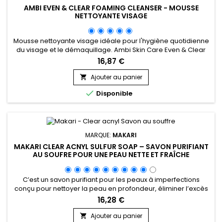
AMBI EVEN & CLEAR FOAMING CLEANSER - MOUSSE
NETTOYANTE VISAGE
Mousse nettoyante visage idéale pour l'hygiène quotidienne
du visage et le démaquillage. Ambi Skin Care Even & Clear
Foaming Cleanser nettoie la peau en profondeur, purifie et
16,87 €
exfolie en douceur les cellules cutanées mortes, réduit
l'apparence des taches brunes et apporte éclat au teint. la
Ajouter au panier

Mousse nettoyante visage de Ambi révèle une peau plus

Disponible
lisse...
MARQUE:
MAKARI
MAKARI CLEAR ACNYL SULFUR SOAP – SAVON PURIFIANT
AU SOUFRE POUR UNE PEAU NETTE ET FRAÎCHE
C’est un savon purifiant pour les peaux à imperfections
conçu pour nettoyer la peau en profondeur, éliminer l’excès
de sébum et favoriser une peau plus nette au quotidien.
16,28 €
Enrichi en Prunus Amygdalus Dulcis (huile d’amande douce)
et en soufre, Clear Acnyl Sulfur Soap aide à purifier la peau, à
Ajouter au panier
