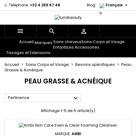

Téléphone:
+32 4 269 67 48
Blog
Français



Accueil
Soins cheveux
Soins Corps et Visage
Menu
Marques
Enfants
Les Accessoires
Tissages et Extensions
Accueil
Soins Corps et Visage
Besoins spécifiques
Peau
Grasse & Acnéique
PEAU GRASSE & ACNÉIQUE

Pertinence
Affichage 1-5 de 5 article(s)
MARQUE:
AMBI