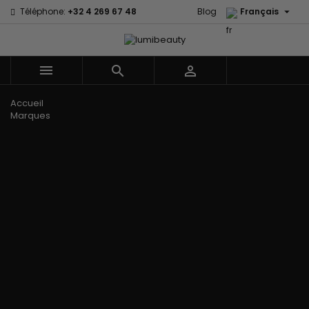

Téléphone:
+32 4 269 67 48
Blog
Français



Menu
Accueil
Marques
60 secondes
Civic Cream
Em2h
Creme Of
Affirm
Nature
Izzy Coiffe
Palmers
Alikay Naturals
Curls
Jessicurl
Premium
Agadir
CurlyWorld
Kee Mee Lissage
Keratin Caviar
Ambi Skin
Dark and
Coréen
PureScalp Hair
Care
Lovely
KeraCare
Spa
ApHogee
Design
Keraplex
Rafete Skin
As I Am
Essentials
Kinky Curly
Shea Moisture
Avlon Texture
DevaCurl
Lyscia lissage au
Shea Moisture -
Release
Dudu-Osun
Tanin
Kids
BaByliss Pro
Eco Styler
Makari de Suisse
Sibel
Biopeptides -
EM2H
Makari Bébé
Skin Light
EM2H
EM2H
Mielle Organics
Sunny Isle