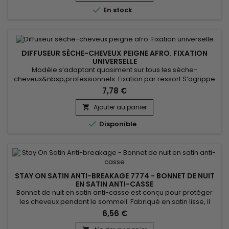

En stock
DIFFUSEUR SÈCHE-CHEVEUX PEIGNE AFRO. FIXATION
UNIVERSELLE
Modèle s’adaptant quasiment sur tous les sèche-
cheveux&nbsp;professionnels. Fixation par ressort S’agrippe
aussi sur les modèles coniques grâce à des freins en
7,78 €
caoutchouc. Le diamètre maximum de votre sèche-cheveux
doit être de 50mm Livré avec embout supplémentaire d'un
Ajouter au panier

diamètre de 47 mm

Disponible
STAY ON SATIN ANTI-BREAKAGE 7774 - BONNET DE NUIT
EN SATIN ANTI-CASSE
Bonnet de nuit en satin anti-casse est conçu pour protéger
les cheveux pendant le sommeil. Fabriqué en satin lisse, il
réduit la friction et prévient la casse des cheveux, tout en
6,56 €
maintenant l'hydratation naturelle. Stay On Satin anti-