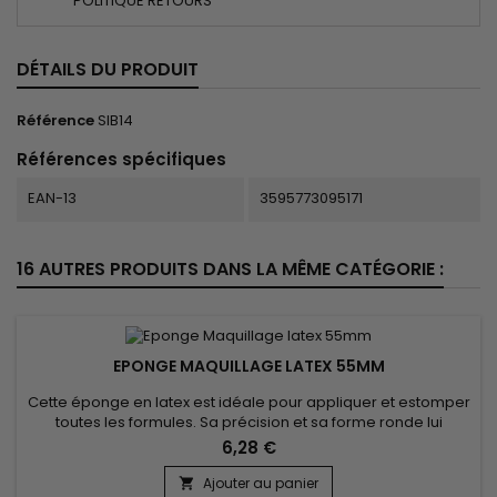
POLITIQUE RETOURS
DÉTAILS DU PRODUIT
Référence
SIB14
Références spécifiques
EAN-13
3595773095171
16 AUTRES PRODUITS DANS LA MÊME CATÉGORIE :
EPONGE MAQUILLAGE LATEX 55MM
Cette éponge en latex est idéale pour appliquer et estomper
toutes les formules. Sa précision et sa forme ronde lui
permettent de répartir uniformément la matière et
6,28 €
d'atteindre tous les recoins du visage. Quelle que soit la
formule, liquide, crème ou poudre, l'éponge de maquillage
Ajouter au panier
