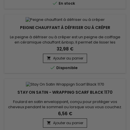

En stock
'électriques'.Les poils...
PEIGNE CHAUFFANT À DÉFRISER OU À CRÊPER
Le peigne à défriser ou à crêper est un peigne de coiffage
en céramique chauffant.&nbsp; Il permet de lisser les
cheveux, d'assouplir les racines de lisser les cheveux courts
32,98 €
au plus près de la racine sans se brûler et apporter du
mouvement, de rafraîchir les bordures d’un brushing, de
Ajouter au panier

décoller les racines pour apporter du volume.&nbsp; 100%

Disponible
céramique...
STAY ON SATIN - WRAPPING SCARF BLACK 1170
Foulard en satin enveloppant, conçu pour protéger vos
cheveux pendant le sommeil ou lorsque vous vous couchez.
Voici ses principales utilisations : Prévention de la casse : Le
6,56 €
tissu doux et lisse réduit la friction entre vos cheveux et la taie
d'oreiller, ce qui aide à prévenir la casse et les pointes
Ajouter au panier

fourchues. Maintien de la coiffure : Il garde...