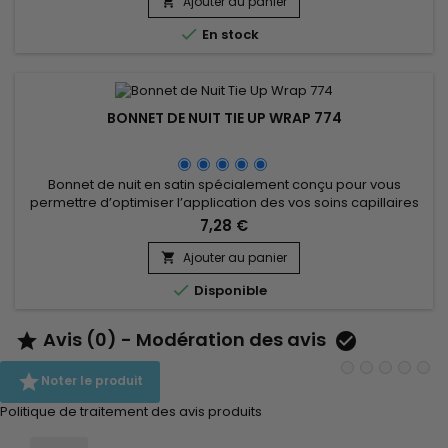
breakage aide à conserver les coiffures plus longtemps,
Ajouter au panier

évitant ainsi les nœuds et les frisottis. Il est doux au toucher...

En stock
BONNET DE NUIT TIE UP WRAP 774
Bonnet de nuit en satin spécialement conçu pour vous
permettre d’optimiser l’application des vos soins capillaires
en améliorant leur efficacité pour un meilleur résultat.&nbsp;
7,28 €
Permet de prévenir les pertes de cheveux et de garder au
mieux votre coiffure, améliore la santé de vos cheveux.
Ajouter au panier


Disponible
Avis (0) - Modération des avis



Noter le produit
Politique de traitement des avis produits