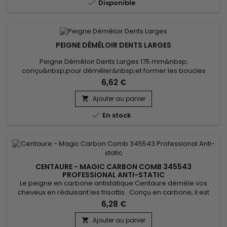

Disponible
PEIGNE DÉMÊLOIR DENTS LARGES
Peigne Démêloir Dents Larges 175 mm&nbsp;
conçu&nbsp;pour démêler&nbsp;et former les boucles
indisciplinées
6,62 €
Ajouter au panier


En stock
CENTAURE - MAGIC CARBON COMB 345543
PROFESSIONAL ANTI-STATIC
Le peigne en carbone antistatique Centaure démêle vos
cheveux en réduisant les frisottis. Conçu en carbone, il est
léger et durable. Les propriétés de Centaure - Magic Carbon
6,28 €
Comb réduisent l’électricité statique de vos cheveux pour
offrir un coiffage soyeux. Pour tous types de cheveux.
Ajouter au panier
