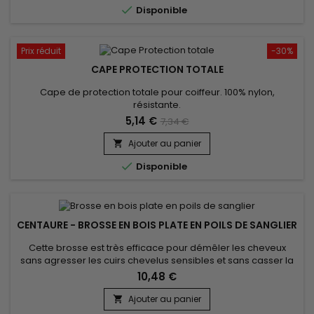

Disponible
Gant de EM2H&nbsp; est conçu...
Prix réduit
-30%
CAPE PROTECTION TOTALE
Cape de protection totale pour coiffeur. 100% nylon,
résistante.
5,14 €
7,34 €
Ajouter au panier


Disponible
CENTAURE - BROSSE EN BOIS PLATE EN POILS DE SANGLIER
Cette brosse est très efficace pour démêler les cheveux
sans agresser les cuirs chevelus sensibles et sans casser la
fibre capillaire. Avec son manche ergonomique, elle est
10,48 €
particulièrement appréciée pour démêler les cheveux des
enfants tout en douceur.&nbsp; D'excellente qualité, la
Ajouter au panier

brosse Centaure ne laissera pas vos cheveux