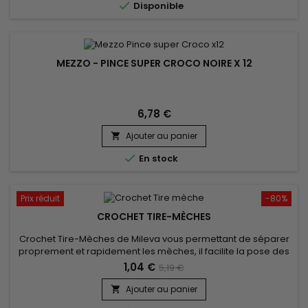

Disponible
MEZZO - PINCE SUPER CROCO NOIRE X 12
6,78 €
Ajouter au panier


En stock
Prix réduit
-80%
CROCHET TIRE-MÈCHES
Crochet Tire-Mèches de Mileva vous permettant de séparer
proprement et rapidement les mèches, il facilite la pose des
extensions et une prise de main rapide et simple !
1,04 €
5,19 €
Ajouter au panier
