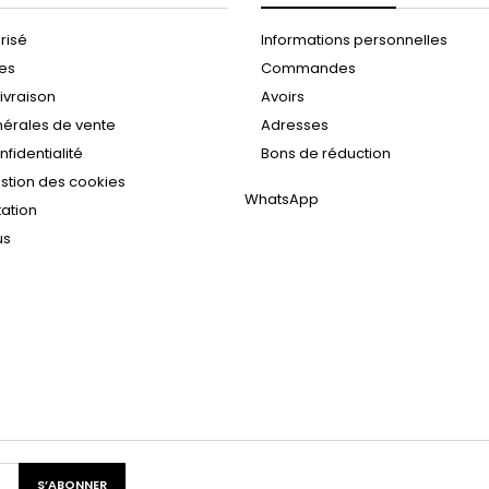
risé
Informations personnelles
les
Commandes
ivraison
Avoirs
nérales de vente
Adresses
nfidentialité
Bons de réduction
estion des cookies
WhatsApp
tation
us