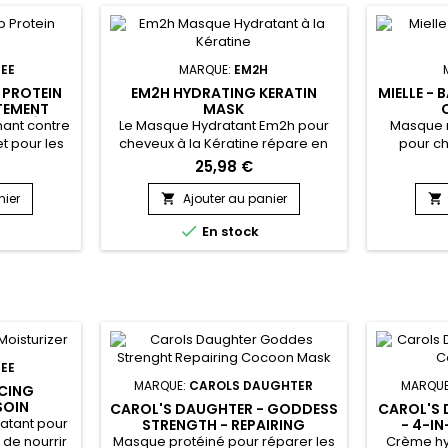
EE
MARQUE:
EM2H
 PROTEIN
EM2H HYDRATING KERATIN
MIELLE - 
TEMENT
MASK
ABIMÉS -
mant contre
Le Masque Hydratant Em2h pour
Masque r
t pour les
cheveux à la Kératine répare en
pour c
abîmés !
profondeur les cheveux, les
cassants
25,98 €
rotein
renforce et leur apporte douceur,
méchés
ApHogee
souplesse et brillance !&nbsp;
Restaur
nier
Ajouter au panier


 force au
Grâce à sa formule enrichie en
cheveux

e
En stock
nt.&nbsp;
Kératine, Collagène et huile
hydrate
velures
d’Argan, Em2h Masque Hydratant
douceur, b
es ou
à la Kératine renforce, soude les
les frisott
ptimisé,
écailles du cheveu, hydrate
de Baba
 complexe
intensément sans alourdir les
originai
tamine.
cheveux secs.&nbsp;...
EE
MARQUE:
CAROLS DAUGHTER
MARQU
CING
SOIN
CAROL'S DAUGHTER - GODDESS
CAROL'S 
T
atant pour
STRENGTH - REPAIRING
- 4-I
COCOON MASK
Masque protéiné pour réparer les
Crème hy
 de nourrir