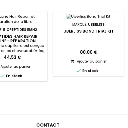
hydratation et à prévenir
renforcer les mèches fragiles et
 Shea Moisture Amla Oil
cassantes. La présence de
Bond Repair...
glycérol végétal et de huile de...
MARQUE:
UBERLISS
E:
BIOPEPTIDES EMH2
UBERLISS BOND TRIAL KIT
PTIDES HAIR REPAIR
INE - RÉPARATION
EVEUX ABÎMÉS
ine capillaire est conçue
rer les cheveux abîmés,
80,00 €
r la fibre capillaire et
44,53 €
a casse. La Routine Hair
Ajouter au panier

iopeptides associe un
Ajouter au panier

En stock
g détoxifiant, un One

En stock
atment réparateur et un
 Mask protecteur pour
ion complète, du cuir
 jusqu’aux longueurs.
en biopeptides, actifs...
CONTACT