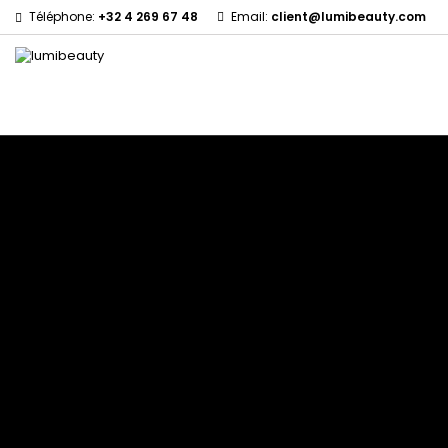
Téléphone:
+32 4 269 67 48
Email:
client@lumibeauty.com
Menu
Accueil
Marques
60 secondes Em2h
Civic Cream
Izzy Coiffe
Affirm
Creme Of Nature
Jessicurl
Alikay Naturals
Curls
Kee Mee Lissage Co
Agadir
CurlyWorld
KeraCare
Ambi Skin Care
Dark and Lovely
Keraplex
ApHogee
Design Essentials
Kinky Curly
As I Am
DevaCurl
Lyscia lissage au Tan
Avlon Texture Release
Dudu-Osun
Makari de Suisse
BaByliss Pro
Eco Styler
Makari Bébé
Biopeptides - EM2H
EM2H
Mielle Organics
Black Radiance
EM2H Professionnel Kit
Miss Jessie's
Blind'Age Capillaire
Essential Keratin
Mizani
Boost K-Hair
Fifty's Beauty
Nano Hair Vitamin