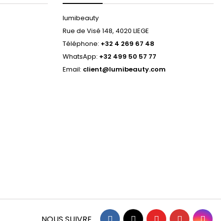
lumibeauty
Rue de Visé 148, 4020 LIEGE
Téléphone:
+32 4 269 67 48
WhatsApp:
+32 499 50 57 77
Email:
client@lumibeauty.com
Facebook
Twitter
YouTube
Pinterest
Ins
NOUS SUIVRE