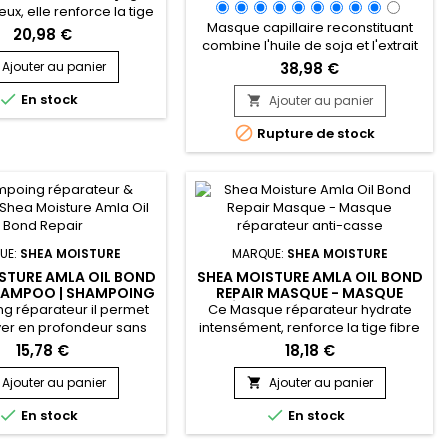
ux, elle renforce la tige
Masque capillaire reconstituant
re abîmée et fragilisée
20,98 €
combine l'huile de soja et l'extrait
ter la casse, hydrate en
d’algue de spiruline pour
ndeur et assure un
Ajouter au panier
38,98 €
revitaliser les cheveux abîmés.
ge parfait.&nbsp; La

En stock
Riche en protéines et en
 onctueuse de Carol's
Ajouter au panier

nutriments essentiels, l'huile de
air Milk 4-in-1 Combing

Rupture de stock
soja hydrate en profondeur et
 enrichie en Panthénol
améliore la texture des cheveux,
rater sans alourdir, en
tandis que la spiruline, chargée de
our combler les fissures
vitamines et de minéraux, fortifie
et...
les cheveux et stimule leur...
UE:
SHEA MOISTURE
MARQUE:
SHEA MOISTURE
STURE AMLA OIL BOND
SHEA MOISTURE AMLA OIL BOND
HAMPOO | SHAMPOING
REPAIR MASQUE - MASQUE
TEUR ET FORTIFIANT
RÉPARATEUR ANTI-CASSE
g réparateur il permet
Ce Masque réparateur hydrate
yer en profondeur sans
intensément, renforce la tige fibre
e fortifier et d’hydrater
capillaire et répare les cheveux
15,78 €
18,18 €
nt les cheveux abîmés.
endommagés. Enrichi en beurre
e enrichie en beurre de
de karité, en huile de coco, et en
Ajouter au panier
Ajouter au panier

huile d’amla et en acides
fruit d'amla, Shea Moisture Amla


En stock
En stock
ine, arginine, histidine)
Oil Bond Repair Masque revitalise,
estructurer la fibre, à
cible les zones abîmées afin de