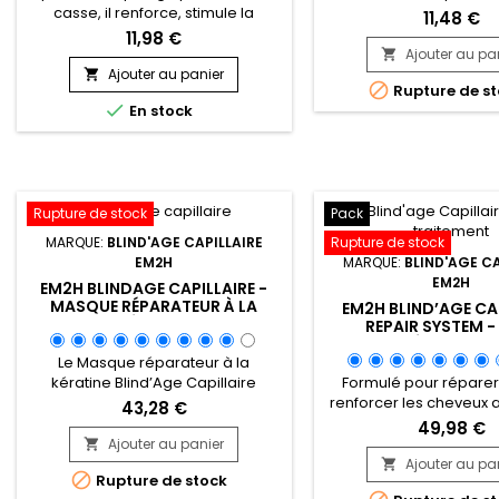
casse, il renforce, stimule la
et réparer les ch
11,48 €
pousse, aide à démêler et traite le
endommagés, tra
11,98 €
cuir chevelu sec et les
chimiquement et les
Ajouter au pa

démangeaisons. Sunny Isle Extra
poreux.&nbsp; Enri
Ajouter au panier


Rupture de st
Dark Jamaican Black Castor Oil
Panthénol, acides a

En stock
Conditioner contient de la protéine
Collagène, ApHogee 
de blé, pour fortifier les cheveux et
Moisturizer réhydrate l
les réparer. Cet après-
les démêle en douc
shampooing est idéal pour
améliore leur élast
adoucir et apporter de la brillance
&nbsp;Particulièr
aux cheveux...
recommandé sur che
Rupture de stock
Pack
Rupture de stock
MARQUE:
BLIND'AGE CAPILLAIRE
MARQUE:
BLIND'AGE CA
EM2H
EM2H
EM2H BLINDAGE CAPILLAIRE -
MASQUE RÉPARATEUR À LA
EM2H BLIND’AGE CA
KÉRATINE
REPAIR SYSTEM -
RÉPARATEU
Le Masque réparateur à la
Formulé pour réparer, 
kératine Blind’Age Capillaire
renforcer les cheveux 
reconstruit les cheveux
43,28 €
duo associe le Sh
endommagés en profondeur,
49,98 €
Réparateur Blind’Age Ca
jusque dans le cortex. Sa formule
Ajouter au panier

le Masque Réparateur 
riche en protéine de Soie, Kératine
Ajouter au pa


Rupture de stock
Capillaire pour restaur
et huiles hydratantes répare