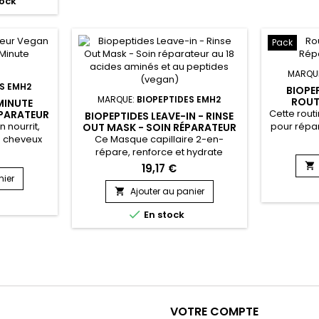
ock
chis en
renforcent la structure capillaire,
sceller l’
 soie et
protègent contre les dommages
la casse.
ydratent,
et ajoutent volume. L'extrait de
 apportent
feuille d'Artichaut et l'extrait de...
Pack
iscipline.
MARQU
S EMH2
BIOPE
MARQUE:
BIOPEPTIDES EMH2
ROUT
MINUTE
CH
Cette rout
ÉPARATEUR
BIOPEPTIDES LEAVE-IN - RINSE
EVEUX
 nourrit,
pour répa
OUT MASK - SOIN RÉPARATEUR
OLORÉS OU
AU 18 ACIDES AMINÉS ET AU
es cheveux
Ce Masque capillaire 2-en-
renforce
PEPTIDES (VEGAN)
més en
répare, renforce et hydrate
réduire l
Sa formule
intensément la fibre capillaire.
Repair B

19,17 €
égétaux,
Enrichi en 18 acides aminés
shampoin
nier
des aminés
essentiels, en biopeptides
Minute Tre
Ajouter au panier

illaire,
réparateurs et huiles végétales
Leave-In

En stock
t ravive la
précieuses, Biopeptides Leave-In /
une act
aturelles
Rinse-Out reconstruit la structure
chevelu
n, amande
du cheveu en profondeur et lui
Enrichie 
eurres de
redonne force, souplesse et
t...
brillance. Sa formule polyvalente
permet une double...
VOTRE COMPTE