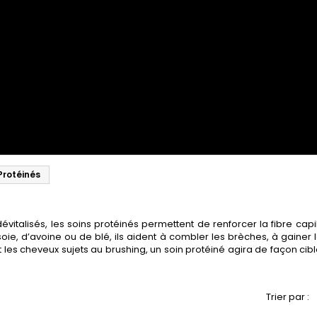
Protéinés
talisés, les soins protéinés permettent de renforcer la fibre capill
soie, d’avoine ou de blé, ils aident à combler les brèches, à gainer l
 et les cheveux sujets au brushing, un soin protéiné agira de façon
Trier par :