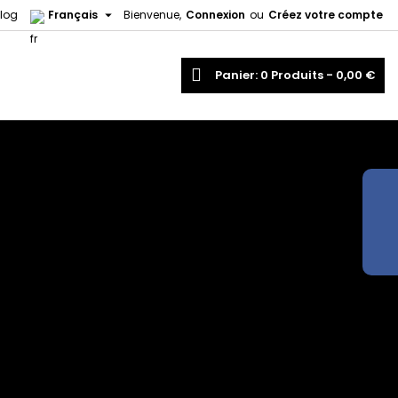

log
Français
Bienvenue,
Connexion
ou
Créez votre compte
echercher
Panier
0
Produits -
0,00 €