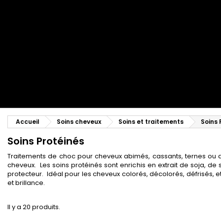
Peigne coiffant
Peigne à défriser, à crêper
Brosse soufflante
Tissages et Extensions
Tissages brésiliens
Perruques et Postiches
Extensions à Clip
Perruques Naturelles
Pinces sépare-mèches
Perruques Synthétiques
Top Closures
Postiches
Extensions à la Kératine
Accueil
Soins cheveux
Soins et traitements
Soins 
Soins Protéinés
Traitements de choc pour cheveux abimés, cassants, ternes ou dévi
cheveux. Les soins protéinés sont enrichis en extrait de soja, de 
protecteur. Idéal pour les cheveux colorés, décolorés, défrisés,
et brillance.
Il y a 20 produits.