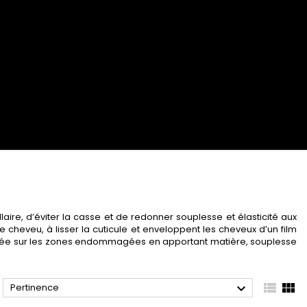
aire, d’éviter la casse et de redonner souplesse et élasticité aux
e cheveu, à lisser la cuticule et enveloppent les cheveux d’un film
 ciblée sur les zones endommagées en apportant matière, souplesse



Pertinence