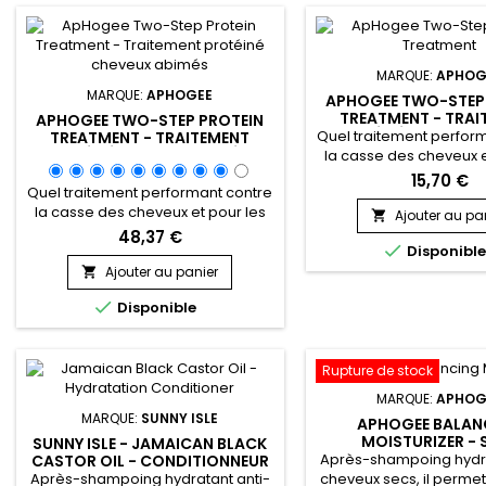
MARQUE:
APHOG
MARQUE:
APHOGEE
APHOGEE TWO-STEP
TREATMENT - TRAI
APHOGEE TWO-STEP PROTEIN
PROTÉINÉ CHEVEUX 
Quel traitement perfor
TREATMENT - TRAITEMENT
118ML
PROTÉINÉ CHEVEUX ABIMÉS -
la casse des cheveux e
473ML
cheveux sévèrement 
15,70 €
Quel traitement performant contre
&nbsp;Two-Step P
la casse des cheveux et pour les
Treatment &nbsp;
Ajouter au pa

cheveux sévèrement abîmés !
restructure, redonne
48,37 €

&nbsp;Two-Step Protein
Disponibl
cheveu instantanéme
Treatment ApHogee restructure,
Ajouter au panier
Idéal pour les che

redonne force au cheveu
colorées, défrisé

Disponible
instantanément.&nbsp; Idéal pour
permanentées. pH o
les chevelures colorées, défrisées
&nbsp;il contient un
ou permanentées. &nbsp;pH
exclusif de Prophy
optimisé, &nbsp;il contient un
Rupture de stock
complexe exclusif de
MARQUE:
APHOG
Prophytamine.&nbsp; 473ml
MARQUE:
SUNNY ISLE
APHOGEE BALAN
MOISTURIZER - 
SUNNY ISLE - JAMAICAN BLACK
HYDRATAN
Après-shampoing hydr
CASTOR OIL - CONDITIONNEUR
HYDRATANT EXTRA DARK
Après-shampoing hydratant anti-
cheveux secs, il permet