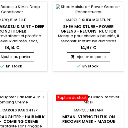
MARQUE:
MIELLE
MARQUE:
SHEA MOISTURE
BABASSU & MINT - DEEP
SHEA MOISTURE - POWER
CONDITIONER
GREENS - RECONSTRUCTOR
evitalisant et protéiné
Masque pour cheveux bouclés, il
heveux abîmés, secs,
reconstruit et infuse aux fibres
, défrisés, décolorés,
capillaires une hydratation intense.
18,14 €
14,97 €
 et colorés.&nbsp;
&nbsp;Shea Moisture Power
e instantanément les
Greens Reconstructor aide à
Ajouter au panier
Ajouter au panier

 endommagés, répare,
minimiser la casse. Sa formule


En stock
En stock
 en profondeur, donne
enrichie en Moringa, en Avocat et
rillance et lutte contre
Algues vertes nourrit les cheveux
is. Formulé avec de l’huile
sans les alourdir et permet de
ssu, fruit du palmier
remodeler les boucles.&nbsp; Le
re d'Amazonie, riche en
masque pour cheveux bouclés
stérols et en...
Shea...
Rupture de stock
E:
CAROLS DAUGHTER
MARQUE:
MIZANI
DAUGHTER - HAIR MILK
MIZANI STRENGTH FUSION
N-1 COMBING CREME
RECOVER MASK - MASQUE
RECONSTITUANT
dratante sans rinçage