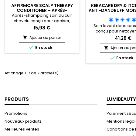
AFFIRMCARE SCALP THERAPY
KERACARE DRY & ITC
CONDITIONER – APRÈS-
ANTI-DANDRUFF MOI
SHAMPOING APAISANT &
CONDITIONER - 
Après-shampoing soin du cuir
NOURRISSANT
HYDRATANT ANTI-PEL
chevelu conçu pour apaiser,
- 950ML
Soin lavant doux sans
nourrir et renforcer la chevelure
15,98 €
conçu pour nettoyer
tout en améliorant le confort à la
hydratant intensément
racine. L’origan purifie
Ajouter au panier
41,28 €

chevelu sec et les longu
naturellement grâce à ses

En stock
en cas de pellicu
propriétés antibactériennes et
Ajouter au pa

démangeaisons, séch
antifongiques, créant un

En stock
desquamation liée à l
environnement sain pour une belle
séborrhéique. Testé cli
pousse. L’huile de coco hydrate,
améliore l’élasticité ju
renforce et apporte de la
Affichage 1-7 de 7 article(s)
augmente l’hydratation
brillance, tandis que le...
facilite le démêlage
Enrichi...
PRODUITS
LUMIBEAUTY
Promotions
Paiement sécu
Nouveaux produits
Mentions léga
Meilleures ventes
Conditions de l