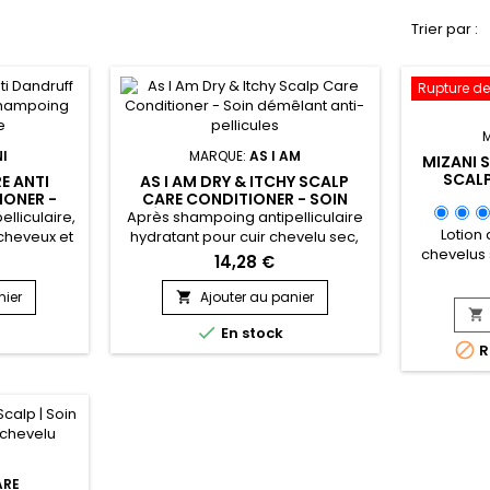
Trier par :
Rupture de
I
MARQUE:
AS I AM
MIZANI 
SCALP
E ANTI
AS I AM DRY & ITCHY SCALP
ANTIPELL
IONER -
CARE CONDITIONER - SOIN
ING
DÉMÊLANT ANTI-PELLICULES
lliculaire,
Après shampoing antipelliculaire
IRE
Lotion
 cheveux et
hydratant pour cuir chevelu sec,
chevelus 
u. Mizani
sensible et irrité. As I Am Dry And
14,28 €
typ
ng and
Itchy Scalp Care nourrit, démêle et
dé
ndruff
répare les cheveux , calme les
nier
Ajouter au panier

irritation
e les
démangeaisons et les irritations


En stock
baume ré
contre les
du cuir chevelu. L’après

R
hydrata
hydrate et
shampoing hydratant anti-
contribue à
t le cuir
pelliculaire As I Am permet de
Formulée
à tous les
lutter efficacement contre les
Mizani Sc
’après-
pellicules afin de retrouver un
Lotion stim
laire...
cuir...
un
ARE