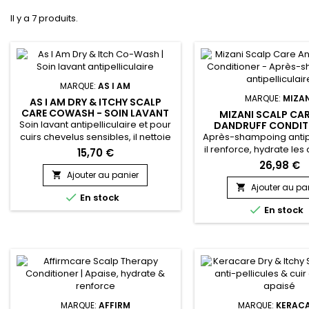
Il y a 7 produits.
MARQUE:
AS I AM
MARQUE:
MIZAN
AS I AM DRY & ITCHY SCALP
CARE COWASH - SOIN LAVANT
MIZANI SCALP CAR
ANTIPELLICULAIRE
Soin lavant antipelliculaire et pour
DANDRUFF CONDIT
APRÈS-SHAMPO
cuirs chevelus sensibles, il nettoie
Après-shampoing antipe
ANTIPELLICULA
en douceur, lutte contre les
il renforce, hydrate les
15,70 €
démangeaisons et les pellicules.
apaise le cuir chevel
26,98 €
As I Am Dry & Itchy Scalp Care Co-
Scalp Care Revivi
Ajouter au panier

Wash offre un nettoyage en
Refreshing Antida
Ajouter au pa


En stock
profondeur, tout en préservant
Conditioner arrêt

En stock
l’hydratation naturelle des
desquamations, lutte 
cheveux, aide à apaiser le cuir
pellicules, régénère, 
chevelu et à contrôler la
adoucit les cheveux e
desquamation et la sécheresse.
chevelu.&nbsp; Adapté 
Grâce...
types de cheveux, l
shampoing antipellicu
MARQUE:
AFFIRM
MARQUE:
KERAC