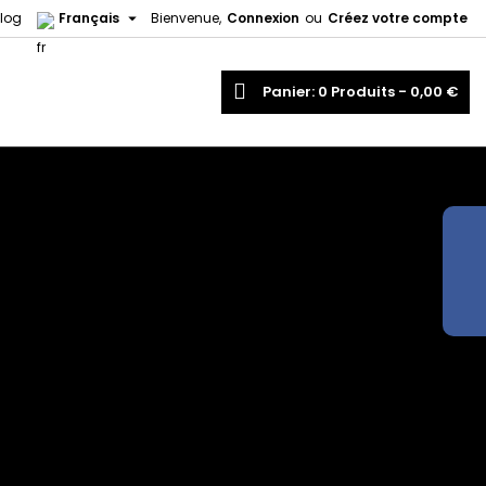

log
Français
Bienvenue,
Connexion
ou
Créez votre compte
echercher
Panier
0
Produits -
0,00 €