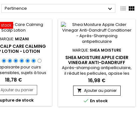



Pertinence
 stock
MARQUE:
MIZANI
SCALP CARE CALMING
MARQUE:
SHEA MOISTURE
 LOTION - LOTION
ICULES ET APAISANTE
SHEA MOISTURE APPLE CIDER
VINEGAR ANTI-DANDRUFF
 apaisante pour cuirs
CONDITIONER - APRÈS-
Après-shampoing antipelliculaire,
SHAMPOING ANTIPELLICULAIRE
sensibles, sujets à tous
il réduit les pellicules, apaise les
es de pellicules,
démangeaisons et hydrate sans
18,78 €
16,98 €
mangeaisons et
alourdir grâce à l’acide salicylique
s.&nbsp; Elle agit tel un
Ajouter au panier
et au vinaigre de cidre et à la
Ajouter au panier

confortant qui apporte
vitamine B3. Formulé avec du
upture de stock

tion et apaisement et
En stock
beurre de karité et de l’huile
 éliminer les pellicules.
d’arbre à thé, SheaMoisture Anti-
 à l' huile de Menthe,
Dandruff Apple Cider Vinegar
alp Care Calming Scalp
Conditioner with Salicylic Acid
ule la circulation et offre
exfolie en douceur, purifie le...
e sensation de...