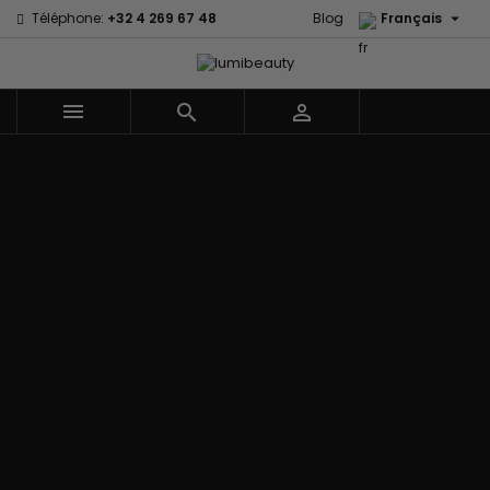

Téléphone:
+32 4 269 67 48
Blog
Français



Menu
Accueil
Marques
60 secondes
Civic Cream
Em2h
Creme Of
Affirm
Nature
Izzy Coiffe
Palmers
Alikay Naturals
Curls
Jessicurl
Premium
Agadir
CurlyWorld
Kee Mee Lissage
Keratin Caviar
Ambi Skin
Dark and
Coréen
PureScalp Hair
Care
Lovely
KeraCare
Spa
ApHogee
Design
Keraplex
Rafete Skin
As I Am
Essentials
Kinky Curly
Shea Moisture
Avlon Texture
DevaCurl
Lyscia lissage au
Shea Moisture -
Release
Dudu-Osun
Tanin
Kids
BaByliss Pro
Eco Styler
Makari de Suisse
Sibel
Biopeptides -
EM2H
Makari Bébé
Skin Light
EM2H
EM2H
Mielle Organics
Sunny Isle