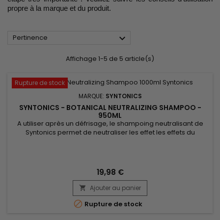
propre à la marque et du produit.

Pertinence
Affichage 1-5 de 5 article(s)
Rupture de stock
MARQUE:
SYNTONICS
SYNTONICS - BOTANICAL NEUTRALIZING SHAMPOO -
950ML
A utiliser après un défrisage, le shampoing neutralisant de
Syntonics permet de neutraliser les effet les effets du
défrisage.&nbsp; Formulé avec des extraits végétaux,
Botanical Neutralizing Shampoo de Syntonics nettoie en
profondeur, ajuste le pH des cheveux, hydrate en profondeur
et revitalise vos cheveux.&nbsp; Cette formule exclusive
19,98 €
contient des...
Ajouter au panier


Rupture de stock