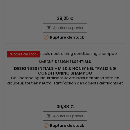
défrisage.&nbsp; Par ses propriétés chélatrices, ce
shampoing neutralisant permet d’éliminer les minéraux pour
une chevelure saine.&nbsp; Mizani Balance Hair Bath à la
formule enrichie en Miel permet d’hydrater en profondeur,
38,25 €
tandis que les...
Ajouter au panier


Rupture de stock
Rupture de stock
MARQUE:
DESIGN ESSENTIALS
DESIGN ESSENTIALS - MILK & HONEY NEUTRALIZING
CONDITIONING SHAMPOO
Ce Shampoing Neutralisant Revitalisant nettoie la fibre en
douceur, tout en neutralisant l'action des agents défrisants et
rétablit un pH neutre aux cheveux défrisés.&nbsp; Grâce à sa
formule enrichie en Miel, vitamines et en protéines, Design
Essentials Neutralizing Conditioning Shampoo revitalise les
cheveux après le défrisage, il apporte douceur et...
30,88 €
Ajouter au panier


Rupture de stock