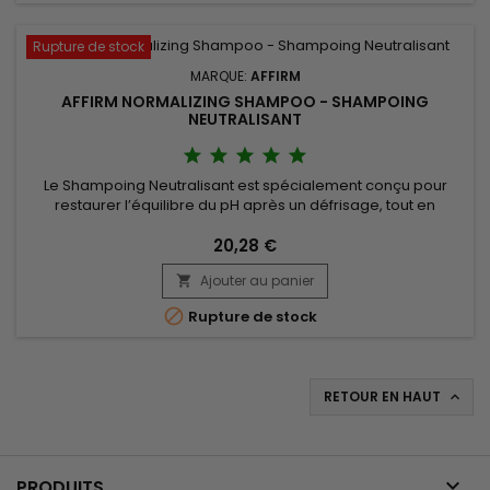
Rupture de stock
MARQUE:
AFFIRM
AFFIRM NORMALIZING SHAMPOO - SHAMPOING
NEUTRALISANT
Le Shampoing Neutralisant est spécialement conçu pour
restaurer l’équilibre du pH après un défrisage, tout en
hydratant et nourrissant en profondeur. Enrichi en huile
d’argan, huile de pequi et huile de buriti, il aide à réparer la
20,28 €
fibre capillaire, renforcer les cheveux et prévenir la
Ajouter au panier

sécheresse. Affirm Normalizing Shampoo élimine
efficacement les...

Rupture de stock
RETOUR EN HAUT


PRODUITS