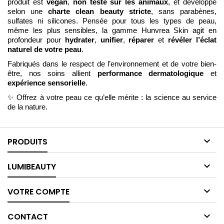
produit est
végan
,
non testé sur les animaux
, et développé
selon une
charte clean beauty stricte
, sans parabènes,
sulfates ni silicones. Pensée pour tous les types de peau,
même les plus sensibles, la gamme Hunvrea Skin agit en
profondeur pour
hydrater
,
unifier
,
réparer
et
révéler l’éclat
naturel de votre peau
.
Fabriqués dans le respect de l’environnement et de votre bien-
être, nos soins allient
performance dermatologique
et
expérience sensorielle
.
✨ Offrez à votre peau ce qu’elle mérite : la science au service
de la nature.

PRODUITS

LUMIBEAUTY

VOTRE COMPTE

CONTACT