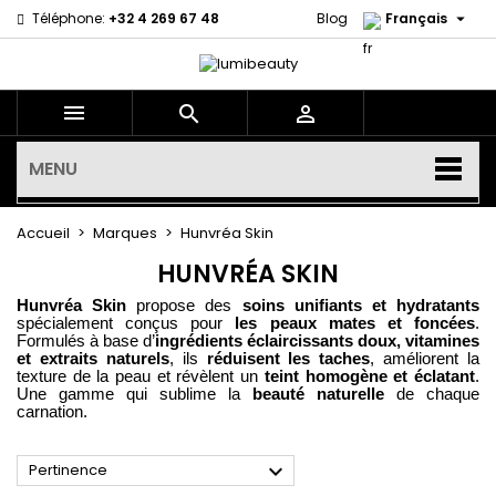

Téléphone:
+32 4 269 67 48
Blog
Français



MENU
Accueil
Marques
Hunvréa Skin
HUNVRÉA SKIN
Hunvréa Skin
propose des
soins unifiants et hydratants
spécialement conçus pour
les peaux mates et foncées
.
Formulés à base d’
ingrédients éclaircissants doux, vitamines
et extraits naturels
, ils
réduisent les taches
, améliorent la
texture de la peau et révèlent un
teint homogène et éclatant
.
Une gamme qui sublime la
beauté naturelle
de chaque
carnation.

Pertinence