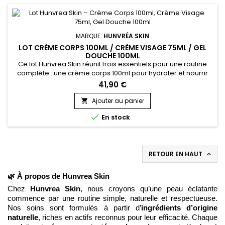
MARQUE:
HUNVRÉA SKIN
LOT CRÈME CORPS 100ML / CRÈME VISAGE 75ML / GEL
DOUCHE 100ML
Ce lot Hunvrea Skin réunit trois essentiels pour une routine
complète : une crème corps 100ml pour hydrater et nourrir
intensément, une crème visage 75ml pour apaiser, protéger
41,90 €
et sublimer l’éclat du teint, et un gel douche 100ml à la
mousse onctueuse qui nettoie en douceur sans dessécher.
Ajouter au panier

Enrichis en actifs naturels, ces soins laissent la peau douce,...

En stock
RETOUR EN HAUT

🌿 À propos de Hunvrea Skin
Chez
Hunvrea Skin
, nous croyons qu’une peau éclatante
commence par une routine simple, naturelle et respectueuse.
Nos soins sont formulés à partir d’
ingrédients d’origine
naturelle
, riches en actifs reconnus pour leur efficacité. Chaque