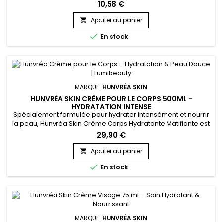
voyage. Enrichi en extrait d’algue hydrolysé, en poudre de jus
10,58 €
d’Aloe Vera et en beurre de Karité, il nettoie délicatement
tout en apaisant et nourrissant la peau. Sa mousse légère
Ajouter au panier

enveloppe le corps d’un parfum floral subtil. Pratique et...

En stock
MARQUE:
HUNVRÉA SKIN
HUNVRÉA SKIN CRÈME POUR LE CORPS 500ML -
HYDRATATION INTENSE
Spécialement formulée pour hydrater intensément et nourrir
la peau, Hunvréa Skin Crème Corps Hydratante Matifiante est
idéale pour retrouver une peau douce, souple et
29,90 €
éclatante.&nbsp; Sa texture onctueuse pénètre rapidement
sans laisser de film gras, tout en renforçant la barrière
Ajouter au panier

cutanée. Parfaite pour tous les types de peaux, cette crème

En stock
hydratante pour...
MARQUE:
HUNVRÉA SKIN