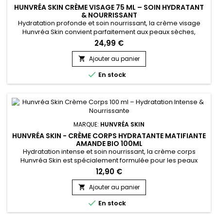
HUNVRÉA SKIN CRÈME VISAGE 75 ML – SOIN HYDRATANT
& NOURRISSANT
Hydratation profonde et soin nourrissant, la crème visage
Hunvréa Skin convient parfaitement aux peaux sèches,
sensibles ou mixtes. Sa texture légère pénètre rapidement
24,99 €
pour protéger la peau des agressions extérieures tout en
apportant confort et douceur. Enrichie en ingrédients
Ajouter au panier

naturels, elle renforce la barrière cutanée, apaise les

En stock
irritations et...
MARQUE:
HUNVRÉA SKIN
HUNVRÉA SKIN - CRÈME CORPS HYDRATANTE MATIFIANTE
AMANDE BIO 100ML
Hydratation intense et soin nourrissant, la crème corps
Hunvréa Skin est spécialement formulée pour les peaux
sèches et sensibles. Sa texture légère pénètre rapidement
12,90 €
sans laisser de film gras, apportant douceur et confort tout
au long de la journée. Enrichie en ingrédients naturels et
Ajouter au panier

actifs apaisants, elle aide à renforcer la barrière cutanée, à...

En stock