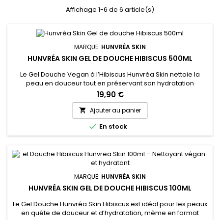
Affichage 1-6 de 6 article(s)
MARQUE:
HUNVRÉA SKIN
HUNVRÉA SKIN GEL DE DOUCHE HIBISCUS 500ML
Le Gel Douche Vegan à l’Hibiscus Hunvréa Skin nettoie la
peau en douceur tout en préservant son hydratation
naturelle.&nbsp; Formulé avec de l’hydrolyzed algae extract,
19,90 €
du jus d’Aloe Vera et du beurre de Karité, il apaise, nourrit et
laisse la peau souple et veloutée.&nbsp; Sa mousse fine et
Ajouter au panier

onctueuse offre un moment de bien-être, idéal pour les

En stock
peaux...
MARQUE:
HUNVRÉA SKIN
HUNVRÉA SKIN GEL DE DOUCHE HIBISCUS 100ML
Le Gel Douche Hunvréa Skin Hibiscus est idéal pour les peaux
en quête de douceur et d’hydratation, même en format