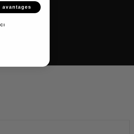
s avantages
CI