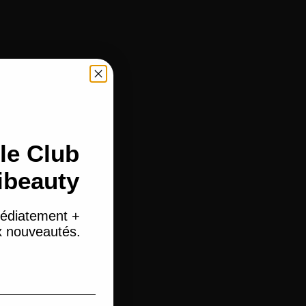
le Club
ibeauty
édiatement +
ux nouveautés.