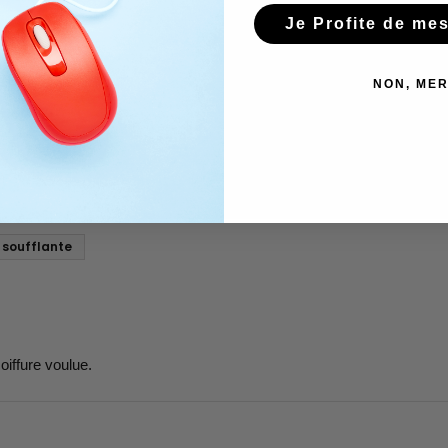
Je Profite de me
NON, MER
 soufflante
iffure voulue.