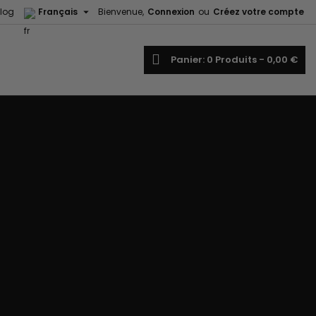

log
Français
Bienvenue,
Connexion
ou
Créez votre compte
echercher
Panier
0
Produits -
0,00 €