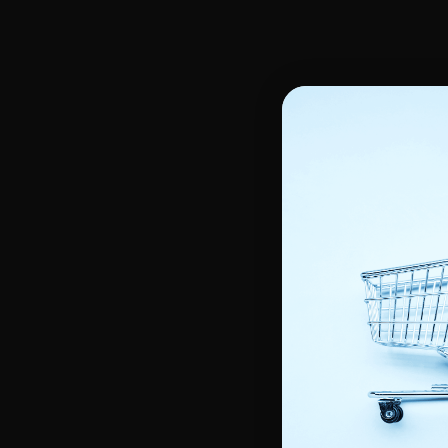
Huiles , Glycérine, Sérum pour le corps
Gommage -Masque & Peel
Hydratant Corps
Crème de Jour unifiante
Gel de douche & Savon
Crème de Nuit unifiante
Gommage, Peeling Corps
Sérum unifiant
Lait éclaircissant corps
Gel unifiant
Enfants
Soin capillaire enfant
Soin corps enfant
Shampoings enfants
Douche et bain
Démêlants et Masques Enfants
Soin Hydratant
Défrisants & Assouplissants
Soin hydratant cheveux
Les Accessoires
Outils de coiffage
Bigoudis
Autres accessoires
Bonnets & Foulards
Est
Protecteurs de chaleur
Brosse de massage cuir chevelu
Lim
Gants
Matériel de coiffage
Gan
Pince, peigne lissant
Casque et sèche-cheveux
Ac
Pinceau à coloration cheveux
Fers à lisser
Bon
Brosses & Peignes
Fers à boucler
Ser
Brosse de brushing
Epi
Brosse plate & démêloir