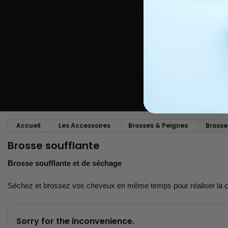
Peigne coiffant
Peigne à défriser, à crêper
Brosse soufflante
Tissages et Extensions
Tissages brésiliens
Perruques et Postiches
Extensions à Clip
Perruques Naturelles
Pinces sépare-mèches
Perruques Synthétiques
Top Closures
Postiches
Extensions à la Kératine
Accueil
Les Accessoires
Brosses & Peignes
Brosse
Brosse soufflante
Brosse soufflante et de séchage
Séchez et brossez vos cheveux en même temps pour réaliser la co
Sorry for the inconvenience.