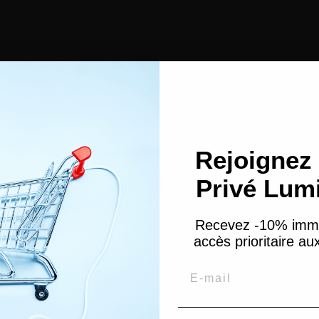
Poudre
ing
Soin mains & pieds
Contouring
Peau Grasse & Acnéique
Eponges Maquillage
Anti-tache Visage
Coton démaquillant
Démaquillant
Peau sèche
Rejoignez 
Privé Lum
Recevez -10% imm
hétique
accès prioritaire a
es à ongles
ts en paraffine
Email
cessoires pour Cheveux
nets & Foulards
re-tête et pinces cheveux
ngles à cheveux