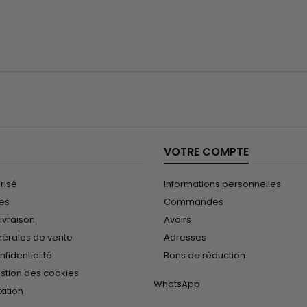
VOTRE COMPTE
risé
Informations personnelles
les
Commandes
ivraison
Avoirs
nérales de vente
Adresses
nfidentialité
Bons de réduction
estion des cookies
WhatsApp
tation