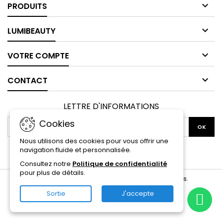

PRODUITS

LUMIBEAUTY

VOTRE COMPTE

CONTACT
LETTRE D'INFORMATIONS
Cookies
Nous utilisons des cookies pour vous offrir une
navigation fluide et personnalisée.
Facebook
Twitter
YouTube
Pinterest
Instagram
Consultez notre
Politique de confidentialité
pour plus de détails.
© Copyright 2026 lumibeauty. Tous droits réservés.
Sortie
J'accepte