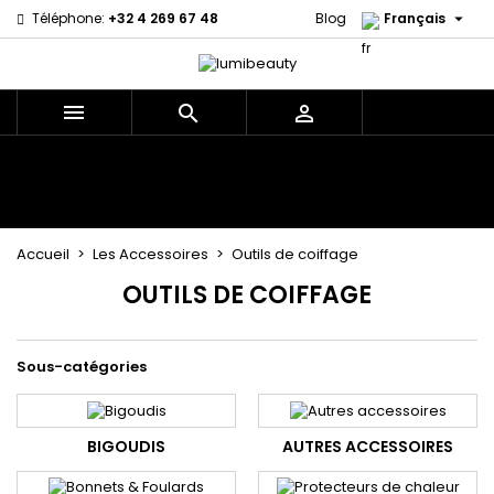

Téléphone:
+32 4 269 67 48
Blog
Français



Menu
Accueil
Marques
Soins cheveux
Soins Corps et Visage
Enfants
Les Accessoires
Tissages et Extensions
Accueil
Les Accessoires
Outils de coiffage
OUTILS DE COIFFAGE
Sous-catégories
BIGOUDIS
AUTRES ACCESSOIRES