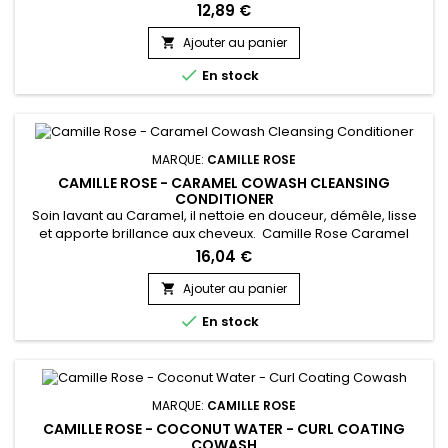
Oil Cowash à base d'ingrédients naturels hydrate et protège
12,89 €
vos cheveux de types 3-4 tout en éliminant les
résidus.&nbsp; Grâce à son infusion à l'huile de Ricin noire de
Ajouter au panier

Jamaïque, il contribue à la pousse du cheveu même au

En stock
moment du lavage....
MARQUE:
CAMILLE ROSE
CAMILLE ROSE - CARAMEL COWASH CLEANSING
CONDITIONER
Soin lavant au Caramel, il nettoie en douceur, démêle, lisse
et apporte brillance aux cheveux. Camille Rose Caramel
Cowash Cleansing Conditioner élimine toutes les traces de
16,04 €
saleté et l’excès de sébum présent sur les cheveux. Grâce
aux bienfaits du jus d’Aloe Vera, de l’huile de graine de
Ajouter au panier

Carthame et de l'huile vierge de noix de Coco, cette

En stock
luxueuse...
MARQUE:
CAMILLE ROSE
CAMILLE ROSE - COCONUT WATER - CURL COATING
COWASH