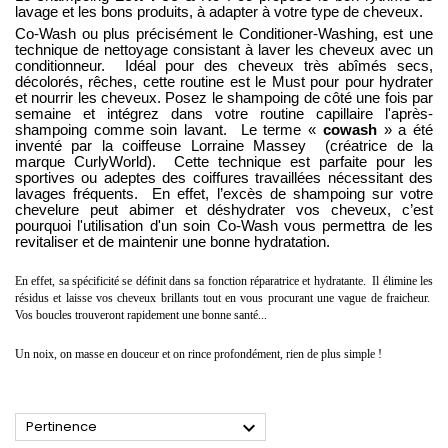
lavage et les bons produits, à adapter à votre type de cheveux.
Co-Wash
ou plus précisément le Conditioner-Washing, est une
technique de nettoyage consistant à laver les cheveux avec un
conditionneur. Idéal pour des cheveux très abîmés secs,
décolorés, rêches, cette routine est le Must pour pour hydrater
et nourrir les cheveux. Posez le shampoing de côté une fois par
semaine et intégrez dans votre routine capillaire l'après-
shampoing comme soin lavant. Le terme «
cowash
» a été
inventé par la coiffeuse Lorraine Massey (créatrice de la
marque
CurlyWorld)
. Cette technique est parfaite pour les
sportives ou adeptes des coiffures travaillées nécessitant des
lavages fréquents. En effet, l’excès de shampoing sur votre
chevelure peut abimer et déshydrater vos cheveux, c’est
pourquoi l'utilisation d'un soin Co-Wash vous permettra de les
revitaliser et de maintenir une bonne hydratation.
En effet, sa spécificité se définit dans sa fonction réparatrice et hydratante. Il élimine les
résidus et laisse vos cheveux brillants tout en vous procurant une vague de fraicheur.
Vos boucles trouveront rapidement une bonne santé...
Un noix, on masse en douceur et on rince profondément, rien de plus simple !

Pertinence