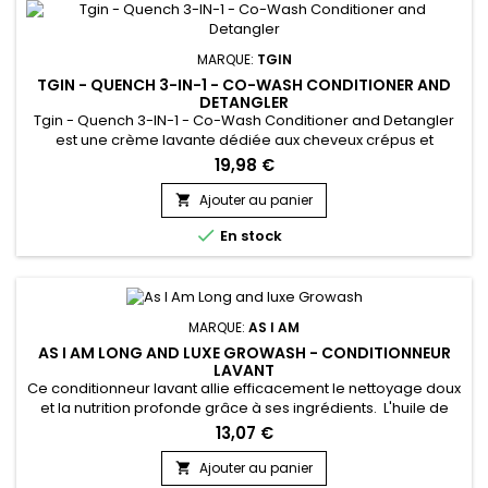
MARQUE:
TGIN
TGIN - QUENCH 3-IN-1 - CO-WASH CONDITIONER AND
DETANGLER
Tgin - Quench 3-IN-1 - Co-Wash Conditioner and Detangler
est une crème lavante dédiée aux cheveux crépus et
bouclés.&nbsp; Elle est enrichie en vitamine E, huiles de noix
19,98 €
de Coco, d’Olive et en extrait de Mauve sylvestre. Ce soin a
l'avantage de combiner trois produits en un pour une action
Ajouter au panier

lavante, nourrissante et démêlante. Soin ultra-doux et gain

En stock
de...
MARQUE:
AS I AM
AS I AM LONG AND LUXE GROWASH - CONDITIONNEUR
LAVANT
Ce conditionneur lavant allie efficacement le nettoyage doux
et la nutrition profonde grâce à ses ingrédients. L'huile de
Ricin et l'huile de Jojoba hydratent intensément, favorisent la
13,07 €
santé du cuir chevelu et la brillance des cheveux. La
Niacinamide et la Biotine stimulent la croissance des
Ajouter au panier

cheveux, renforcent chaque mèche de l'intérieur pour