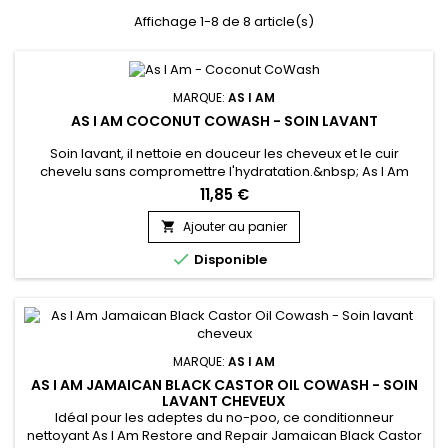
Affichage 1-8 de 8 article(s)
MARQUE:
AS I AM
AS I AM COCONUT COWASH - SOIN LAVANT
Soin lavant, il nettoie en douceur les cheveux et le cuir
chevelu sans compromettre l'hydratation.&nbsp; As I Am
Coconut CoWash élimine en douceur le sébum du cuir
11,85 €
chevelu, les résidus et les accumulation de produits laissés
par les produits coiffants. Grâce à son savant mélange
Ajouter au panier

d’extrait de feuilles de Thé vert et d’huile de Ricin, Cowash de

Disponible
As I Am...
MARQUE:
AS I AM
AS I AM JAMAICAN BLACK CASTOR OIL COWASH - SOIN
LAVANT CHEVEUX
Idéal pour les adeptes du no-poo, ce conditionneur
nettoyant As I Am Restore and Repair Jamaican Black Castor