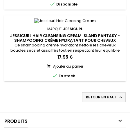

Disponible
réduire...
MARQUE:
JESSICURL
JESSICURL HAIR CLEANSING CREAM ISLAND FANTASY -
SHAMPOOING CRÈME HYDRATANT POUR CHEVEUX
BOUCLÉS
Ce shampooing crème hydratant nettoie les cheveux
bouclés secs et assoiffés tout en respectant leur équilibre
naturel. Jessicurl Hair Cleansing Cream Island Fantasy est
17,95 €
une alternative douce au shampoing classique, idéale pour
les boucles qui manquent d’hydratation. Sa texture
Ajouter au panier

crémeuse lave sans agresser, limite la sécheresse et laisse

En stock
les cheveux...
RETOUR EN HAUT


PRODUITS