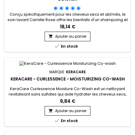
Conçu spécifiquement pour les cheveux secs et abîmés, le
soin lavant Camille Rose offre les bienfaits d'un shampoing et
d'un après-shampoing. Formulé avec de l’eau de Coco, du
18,14 €
beurre de Lin et de l’huile d’Avocat, Camille Rose Naturals
Coconut Water Curl Coating Cowash rafraîchit et purifie en
Ajouter au panier

douceur vos cheveux, tout en leur apportant une

En stock
hydratation...
MARQUE:
KERACARE
KERACARE - CURLESSENCE - MOISTURIZING CO-WASH
KeraCare Curlessence Moisture Co-Wash est un nettoyant
revitalisant sans sulfates qui aide hydrater les cheveux secs,
à démêler et à définir les boucles naturelles.&nbsp; Formulé
9,84 €
avec de l’huile de Ricin noire et de l’huile de noix de Coco,
KeraCare Curlessence&nbsp;Moisture Co-Wash donne
Ajouter au panier

douceur et brillance aux cheveux.&nbsp;&nbsp;Keracare

En stock
Curlessence...