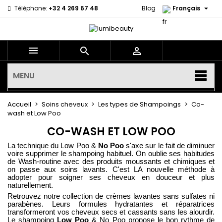

Téléphone:
+32 4 269 67 48
Blog
Français



MENU
Accueil
Soins cheveux
Les types de Shampoings
Co-
wash et Low Poo
CO-WASH ET LOW POO
La technique du
Low Poo
&
No Poo
s'axe sur le fait de diminuer
voire supprimer le shampoing habituel. On oublie ses habitudes
de Wash-routine avec des produits moussants et chimiques et
on passe aux soins lavants. C'est LA nouvelle méthode à
adopter pour soigner ses cheveux en douceur et plus
naturellement.
Retrouvez notre collection de crèmes lavantes sans sulfates ni
parabènes. Leurs formules hydratantes et réparatrices
transformeront vos cheveux secs et cassants sans les alourdir.
Le shampoing
Low Poo
&
No Poo
propose le bon rythme de