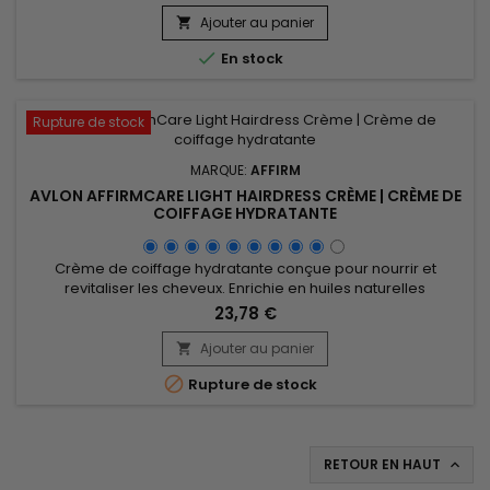
boucles. Excellente pour nourrir les cheveux et limiter le
shrinkage (rétrécissement des boucles), la crème pour
Ajouter au panier

Twists de Camille Rose Almond Jai Twisting Butter hydrate,

En stock
apporte souplesse et...
Rupture de stock
MARQUE:
AFFIRM
AVLON AFFIRMCARE LIGHT HAIRDRESS CRÈME | CRÈME DE
COIFFAGE HYDRATANTE
Crème de coiffage hydratante conçue pour nourrir et
revitaliser les cheveux. Enrichie en huiles naturelles
(tournesol, coco, ricin, avocat, argan) et en extrait de
23,78 €
romarin, elle offre une hydratation profonde pour des
cheveux sains et brillants. Ses bienfaits incluent la stimulation
Ajouter au panier

de la pousse grâce à la vitamine E et au Piroctone Olamine,

Rupture de stock
une...
RETOUR EN HAUT
