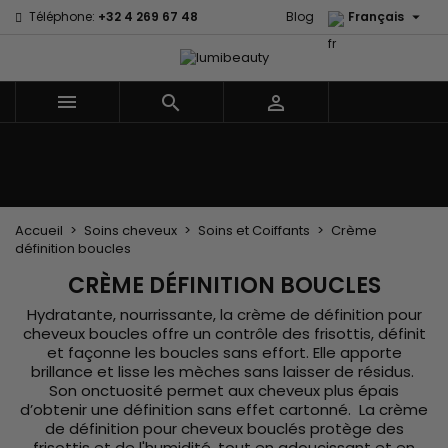

Téléphone:
+32 4 269 67 48
Blog
Français



Menu
Accueil
Marques
Soins cheveux
Soins Corps et Visage
Enfants
Les Accessoires
Tissages et Extensions
Accueil
Soins cheveux
Soins et Coiffants
Crème
définition boucles
CRÈME DÉFINITION BOUCLES
Hydratante, nourrissante, la crème de définition pour
cheveux boucles offre un contrôle des frisottis, définit
et façonne les boucles sans effort. Elle apporte
brillance et lisse les mèches sans laisser de résidus.
Son onctuosité permet aux cheveux plus épais
d’obtenir une définition sans effet cartonné. La crème
de définition pour cheveux bouclés protège des
frisottis et de l'humidité, tout en adoucissant et en