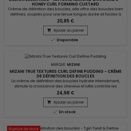
HONEY CURL FORMING CUSTARD
Crème de définition des boucles, elle offre des boucles bien
définies, souples pour une tenue longue durée et faciles à
coiffer.&nbsp; Enrichie d'huile d'Avocat et d'Amande douce,
20,85 €
Design Essentials Honey Curl Forming Custard apporte une
brillance instantanée et une hydratation légère, tout en
Ajouter au panier

luttant contre le rétrécissement.&nbsp; Dotée d'une texture...

Disponible
MARQUE:
MIZANI
MIZANI TRUE TEXTURES CURL DEFINE PUDDING - CRÈME
DE DÉFINITION DES BOUCLES
La crème de définition des boucles hydrate intensément,
stimule la croissance des cheveux et lutte contrôle les
frisottis. Grâce à son savant mélange d'huile d'Olive, d’huile
24,98 €
de Marula et d’huile de Coco, Mizani True Textures Curl Define
Pudding apporte maniabilité, répare les pointes fourchues,
Ajouter au panier

favorise la santé du cuir chevelu, apporte éclat et...

En stock
Rupture de stock