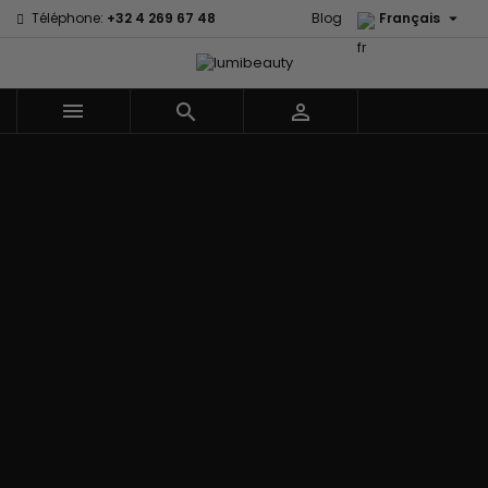

Téléphone:
+32 4 269 67 48
Blog
Français



Menu
Accueil
Marques
60 secondes
Civic Cream
Em2h
Creme Of
Affirm
Nature
Izzy Coiffe
Palmers
Alikay Naturals
Curls
Jessicurl
Premium
Agadir
CurlyWorld
Kee Mee Lissage
Keratin Caviar
Ambi Skin
Dark and
Coréen
PureScalp Hair
Care
Lovely
KeraCare
Spa
ApHogee
Design
Keraplex
Rafete Skin
As I Am
Essentials
Kinky Curly
Shea Moisture
Avlon Texture
DevaCurl
Lyscia lissage au
Shea Moisture -
Release
Dudu-Osun
Tanin
Kids
BaByliss Pro
Eco Styler
Makari de Suisse
Sibel
Biopeptides -
EM2H
Makari Bébé
Skin Light
EM2H
EM2H
Mielle Organics
Sunny Isle