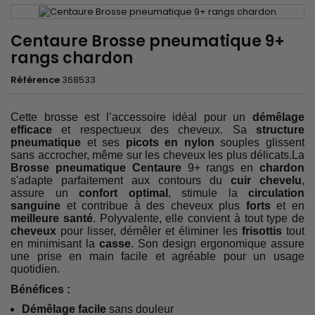
Centaure Brosse pneumatique 9+
rangs chardon
Référence
368533
Cette brosse est l’accessoire idéal pour un
démêlage
efficace
et respectueux des cheveux. Sa
structure
pneumatique
et ses
picots en nylon
souples glissent
sans accrocher, même sur les cheveux les plus délicats.La
Brosse pneumatique Centaure
9+ rangs en
chardon
s'adapte parfaitement aux contours du
cuir chevelu
,
assure un
confort optimal
, stimule la
circulation
sanguine
et
contribue à des cheveux plus
forts
et en
meilleure santé
. Polyvalente, elle convient à tout type de
cheveux
pour lisser, démêler et éliminer les
frisottis
tout
en minimisant la
casse
. Son design ergonomique assure
une prise en main facile et agréable pour un usage
quotidien.
Bénéfices :
Démêlage facile
sans douleur