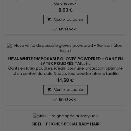
de cheveux
8,93 €
Ajouter au panier


En stock
HEVA WHITE DISPOSABLE GLOVES POWDERED - GANT EN
LATEX POUDRÉS TAILLE L
Gants en latex poudrés, idéals pour une protection optimale
et un confort durable.&nbsp; Leur poudre interne facilite
l’enfilage, même sur des mains légèrement humides, tandis
14,58 €
que leur latex souple assure une excellente sensibilité tactile,
parfait pour les tâches précises.&nbsp; Ces gants jetables
Ajouter au panier

offrent une barrière efficace contre les contaminants,...

En stock
SIBEL - PEIGNE SPÉCIAL BABY HAIR