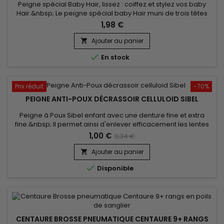
Peigne spécial Baby Hair, lissez : coiffez et stylez vos baby
Hair.&nbsp; Le peigne spécial baby Hair muni de trois têtes
différentes vous aide à coiffer les petits cheveux rebelles
1,98 €
comme vous le souhaitez et avec facilité.
Ajouter au panier


En stock
Prix réduit
-70%
PEIGNE ANTI-POUX DÉCRASSOIR CELLULOID SIBEL
Peigne à Poux Sibel enfant avec une denture fine et extra
fine.&nbsp; Il permet ainsi d'enlever efficacement les lentes
et les poux de tous types de cheveux,&nbsp;même&nbsp;les
1,00 €
3,34 €
plus fins.&nbsp; Vous pourrez ainsi calmer les
démangeaisons du cuir chevelu.&nbsp;Un incontournable en
Ajouter au panier

cas d'invasion massive de parasites...

Disponible
CENTAURE BROSSE PNEUMATIQUE CENTAURE 9+ RANGS