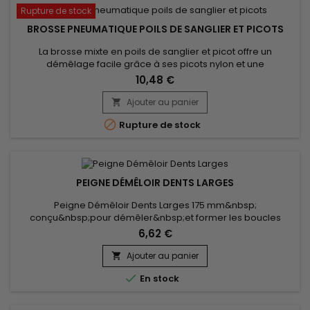
Rupture de stock
BROSSE PNEUMATIQUE POILS DE SANGLIER ET PICOTS
La brosse mixte en poils de sanglier et picot offre un
démêlage facile grâce à ses picots nylon et une
brillance.&nbsp;Les poils de sanglier n'agressent pas car ils
10,48 €
renferment de la kératine comme nos cheveux et ont la
capacité d'absorber les impuretés et le gras.&nbsp;Doux
Ajouter au panier

mais fermes, les poils facilitent le démêlage des cheveux

Rupture de stock
tout en massant...
PEIGNE DÉMÊLOIR DENTS LARGES
Peigne Démêloir Dents Larges 175 mm&nbsp;
conçu&nbsp;pour démêler&nbsp;et former les boucles
indisciplinées
6,62 €
Ajouter au panier


En stock