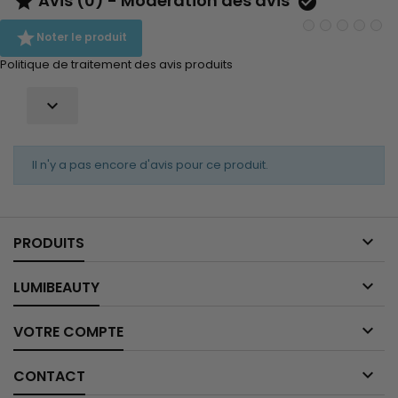
Avis (0) - Modération des avis



Noter le produit
Politique de traitement des avis produits

Il n'y a pas encore d'avis pour ce produit.

PRODUITS

LUMIBEAUTY

VOTRE COMPTE

CONTACT