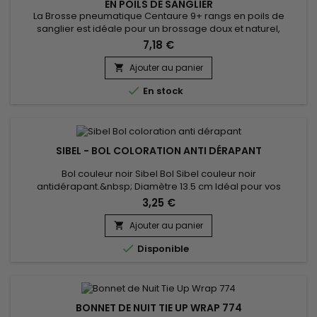
EN POILS DE SANGLIER
La Brosse pneumatique Centaure 9+ rangs en poils de
sanglier est idéale pour un brossage doux et naturel,
respectueux des cheveux. Les poils de sanglier répartissent
7,18 €
les huiles naturelles du cuir chevelu, offrant une brillance et
une hydratation naturelles. Sa structure pneumatique
Ajouter au panier

s’adapte parfaitement aux contours de la tête, procurant un

En stock
confort...
SIBEL - BOL COLORATION ANTI DÉRAPANT
Bol couleur noir Sibel Bol Sibel couleur noir
antidérapant.&nbsp; Diamètre 13.5 cm Idéal pour vos
colorations, lissages etc...
3,25 €
Ajouter au panier


Disponible
BONNET DE NUIT TIE UP WRAP 774