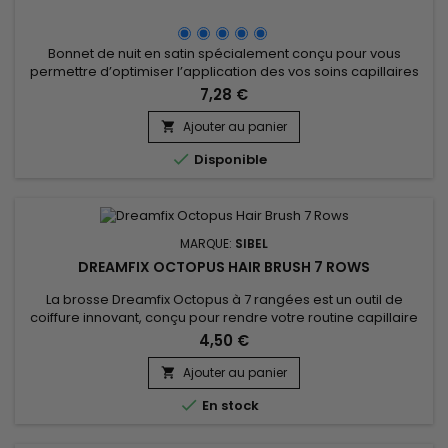
Bonnet de nuit en satin spécialement conçu pour vous
permettre d’optimiser l’application des vos soins capillaires
en améliorant leur efficacité pour un meilleur résultat.&nbsp;
7,28 €
Permet de prévenir les pertes de cheveux et de garder au
mieux votre coiffure, améliore la santé de vos cheveux.
Ajouter au panier


Disponible
MARQUE:
SIBEL
DREAMFIX OCTOPUS HAIR BRUSH 7 ROWS
La brosse Dreamfix Octopus à 7 rangées est un outil de
coiffure innovant, conçu pour rendre votre routine capillaire
plus simple et plus efficace. Grâce à son design unique en
4,50 €
forme de pieuvre, elle s’adapte parfaitement à la forme du
crâne et glisse en douceur sur la chevelure pour un
Ajouter au panier

démêlage sans douleur. Dotée de 7 rangées de poils

En stock
flexibles, cette...