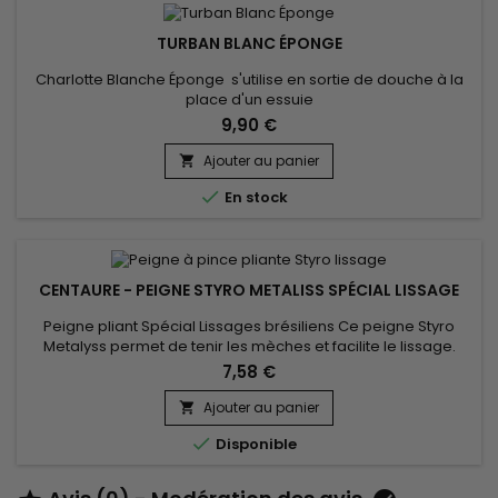
TURBAN BLANC ÉPONGE
Charlotte Blanche Éponge s'utilise en sortie de douche à la
place d'un essuie
9,90 €
Ajouter au panier


En stock
CENTAURE - PEIGNE STYRO METALISS SPÉCIAL LISSAGE
Peigne pliant Spécial Lissages brésiliens Ce peigne Styro
Metalyss permet de tenir les mèches et facilite le lissage.
Permet aux cheveux de ne pas s'emmêler durant le lissage :
7,58 €
la mèche est uniformément répartie et lissée de la racine
aux pointes avant le passage du lisseur.
Ajouter au panier


Disponible