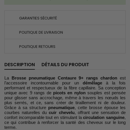
GARANTIES SÉCURITÉ
POLITIQUE DE LIVRAISON
POLITIQUE RETOURS
DESCRIPTION
DÉTAILS DU PRODUIT
La
Brosse pneumatique Centaure 9+ rangs chardon
est
l’accessoire incontournable pour un
démêlage
à la fois
performant et respectueux de la fibre capillaire. Sa conception
unique avec 9 rangs de
picots en nylon
souples est pensée
pour glisser sans accrochage, même à travers les nœuds les
plus serrés, et ce, sans créer de tiraillement ni de douleur.
Grâce à sa structure
pneumatique
, cette brosse épouse les
courbes naturelles du
cuir chevelu
, offrant une sensation de
confort incomparable tout en stimulant la
circulation sanguine
,
ce qui contribue à renforcer la santé des cheveux sur le long
terme.