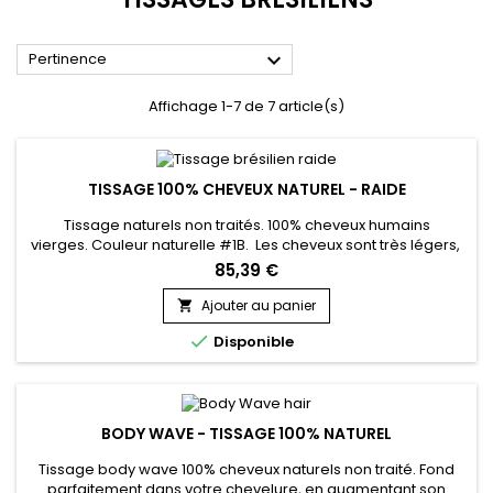
accès prioritaire aux nouveautés.
Email

Pertinence
Affichage 1-7 de 7 article(s)
Je Profite de mes avantages
TISSAGE 100% CHEVEUX NATUREL - RAIDE
Tissage naturels non traités. 100% cheveux humains
NON, MERCI
vierges. Couleur naturelle #1B. Les cheveux sont très légers,
souples, pour un look naturel. Ils sont cousus machine l’un à
85,39 €
l’autre, offrant une forte solidité, une perte de cheveux
minime. Cuticule intact. Lavage facile ne s’emmêle pas. Les
Ajouter au panier

cheveux peuvent être colorés, lissés ou bouclés. Poids...

Disponible
BODY WAVE - TISSAGE 100% NATUREL
Tissage body wave 100% cheveux naturels non traité. Fond
parfaitement dans votre chevelure, en augmentant son