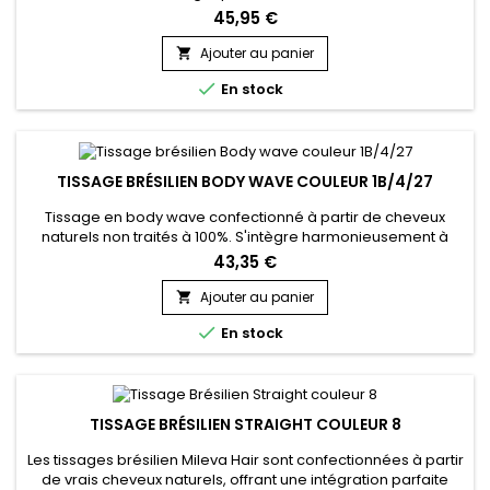
ajoutant du volume ou de la longueur de manière
45,95 €
harmonieuse. D'une texture soyeuse et douce, ces
extensions sont légères, créant un aspect naturel. Réalisés à
Ajouter au panier

la machine, ils offrent une solidité remarquable et réduisent

En stock
au minimum la...
TISSAGE BRÉSILIEN BODY WAVE COULEUR 1B/4/27
Tissage en body wave confectionné à partir de cheveux
naturels non traités à 100%. S'intègre harmonieusement à
votre chevelure, ajoutant volume et longueur avec une
43,35 €
texture soyeuse et légère pour un résultat naturel. La couture
à la machine assure une solidité accrue et limite la perte de
Ajouter au panier

cheveux. Facile à entretenir, résistant aux nœuds,

En stock
garantissant une...
TISSAGE BRÉSILIEN STRAIGHT COULEUR 8
Les tissages brésilien Mileva Hair sont confectionnées à partir
de vrais cheveux naturels, offrant une intégration parfaite