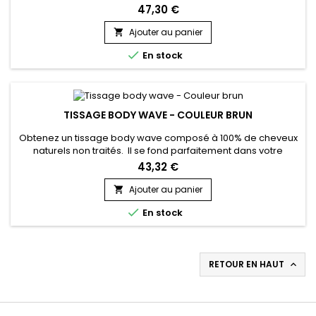
dans votre chevelure pour accroître volume et longueur.
47,30 €
D'une texture très soyeuse et douce, ces extensions sont
composées à 100% de cheveux rémy, légers et souples,
Ajouter au panier

créant ainsi un look naturel indétectable.

En stock
TISSAGE BODY WAVE - COULEUR BRUN
Obtenez un tissage body wave composé à 100% de cheveux
naturels non traités. Il se fond parfaitement dans votre
chevelure, ajoutant volume et longueur de manière
43,32 €
harmonieuse. Avec une texture très soyeuse, douce et
légère, il assure un look naturel. La solidité est garantie par la
Ajouter au panier

couture à la machine, réduisant la perte de cheveux au

En stock
minimum. Faciles...
RETOUR EN HAUT
