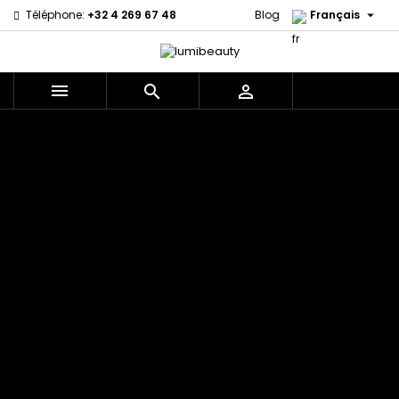

Téléphone:
+32 4 269 67 48
Blog
Français



Menu
Accueil
Marques
60 secondes
Civic Cream
Em2h
Creme Of
Affirm
Nature
Izzy Coiffe
Palmers
Alikay Naturals
Curls
Jessicurl
Premium
Agadir
CurlyWorld
Kee Mee Lissage
Keratin Caviar
Ambi Skin
Dark and
Coréen
PureScalp Hair
Care
Lovely
KeraCare
Spa
ApHogee
Design
Keraplex
Rafete Skin
As I Am
Essentials
Kinky Curly
Shea Moisture
Avlon Texture
DevaCurl
Lyscia lissage au
Shea Moisture -
Release
Dudu-Osun
Tanin
Kids
BaByliss Pro
Eco Styler
Makari de Suisse
Sibel
Biopeptides -
EM2H
Makari Bébé
Skin Light
EM2H
EM2H
Mielle Organics
Sunny Isle