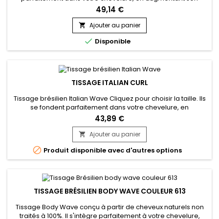
volume ou sa longueur. Très soyeux et très doux, et légers,
49,14 €
pour un look naturel. Cousus à la machine ils offre une forte
solidité et une perte de cheveux minime. Facile à laver, ils ne
Ajouter au panier

s'emmêlent pas, donne une tenue longue durée et un durée

Disponible
de...
TISSAGE ITALIAN CURL
Tissage brésilien Italian Wave Cliquez pour choisir la taille. Ils
se fondent parfaitement dans votre chevelure, en
augmentant son volume ou sa longueur. Très soyeux et très
43,89 €
doux, les tissages brésiliens sont naturels et disponibles en
trame de côté. Cheveu est très léger, souple, pour un look
Ajouter au panier

naturel. Ils sont cousus machine l’un à l’autre, offrant une...

Produit disponible avec d'autres options
TISSAGE BRÉSILIEN BODY WAVE COULEUR 613
Tissage Body Wave conçu à partir de cheveux naturels non
traités à 100%. Il s'intègre parfaitement à votre chevelure,