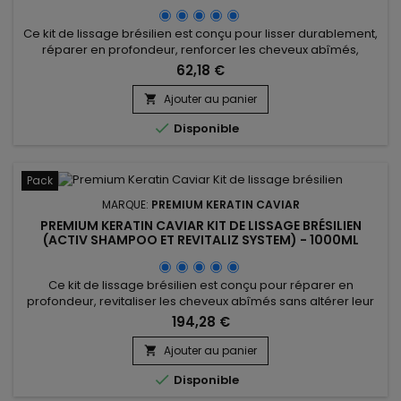
Ce kit de lissage brésilien est conçu pour lisser durablement,
réparer en profondeur, renforcer les cheveux abîmés,
stimuler la pousse et prévenir de la casse. Ce traitement
62,18 €
lissant combine l’Activ Shampoo, qui nettoie intensément
pour préparer les cheveux au lissage, et le Revitaliz System,
Ajouter au panier

enrichi en kératine, cacao, huile de coco et camélia. Le

Disponible
lissage...
Pack
MARQUE:
PREMIUM KERATIN CAVIAR
PREMIUM KERATIN CAVIAR KIT DE LISSAGE BRÉSILIEN
(ACTIV SHAMPOO ET REVITALIZ SYSTEM) - 1000ML
Ce kit de lissage brésilien est conçu pour réparer en
profondeur, revitaliser les cheveux abîmés sans altérer leur
couleur, stopper la casse, stimuler la pousse et lisser. Il
194,28 €
contient l'Activ Shampoo, qui nettoie en profondeur pour
préparer les cheveux au lissage, et le Revitaliz System,
Ajouter au panier

enrichi en kératine, extraits de cacao, huile de noix de coco

Disponible
et...