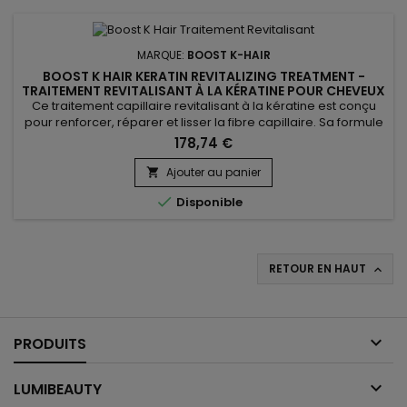
MARQUE:
BOOST K-HAIR
BOOST K HAIR KERATIN REVITALIZING TREATMENT -
TRAITEMENT REVITALISANT À LA KÉRATINE POUR CHEVEUX
FORTIFIÉS ET BRILLANTS - 1000ML
Ce traitement capillaire revitalisant à la kératine est conçu
pour renforcer, réparer et lisser la fibre capillaire. Sa formule
associe la kératine, protéine essentielle du cheveu, à
178,74 €
l’Astrocaryum Murumuru Fruit Extract, reconnu pour ses
propriétés nourrissantes. Cette synergie aide à restaurer la
Ajouter au panier

structure capillaire, améliorer la résistance des...

Disponible
RETOUR EN HAUT


PRODUITS

LUMIBEAUTY