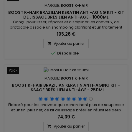
MARQUE:
BOOST K-HAIR
BOOST K-HAIR BRAZILIAN KERATIN ANTI-AGING KIT - KIT
DE LISSAGE BRÉSILIEN ANTI-ÂGE - 1000ML
Conçu pour lisser, réparer et discipliner les cheveux, ce
protocole associe un shampoing clarifiant et un traitement
revitalisant à la kératine. Boost K-Hair Kit de Lissage Brésilien
195,26 €
Anti-Âge Capillaire 1000ml aide à préparer la fibre capillaire,
à réduire les frisottis et à améliorer durablement la texture
Ajouter au panier

des cheveux. Idéal pour les cheveux ternes,...

Disponible
Pack
MARQUE:
BOOST K-HAIR
BOOST K-HAIR BRAZILIAN KERATIN ANTI-AGING KIT -
LISSAGE BRÉSILIEN ANTI-ÂGE - 250ML
Élaboré pour les cheveux qui recherchent plus de souplesse
et un fini plus net, ce kit de lissage brésilien réunit les deux
étapes essentielles d’un protocole lissant : un shampoing
74,39 €
clarifiant pour nettoyer et préparer, puis un soin revitalisant à
la kératine pour lisser, embellir et faciliter le coiffage. Boost
Ajouter au panier

K-Hair Kit de Lissage Brésilien...