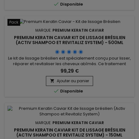

Disponible
Pack
MARQUE:
PREMIUM KERATIN CAVIAR
PREMIUM KERATIN CAVIAR KIT DE LISSAGE BRÉSILIEN
(ACTIV SHAMPOO ET REVITALIZ SYSTEM) - 500ML
Le kit de lissage brésilien est spécialement conçu pour lisser,
réparer et revitaliser les cheveux abîmés. Ce traitement
complet comprend l'Activ Shampoo, qui nettoie en
99,29 €
profondeur et prépare les cheveux pour un lissage optimal,
ainsi que le Revitaliz System, une formule enrichie en
Ajouter au panier

kératine, extraits de cacao, huile de noix de coco et camélia.

Disponible
Ce...
MARQUE:
PREMIUM KERATIN CAVIAR
PREMIUM KERATIN CAVIAR KIT DE LISSAGE BRÉSILIEN
(ACTIV SHAMPOO ET REVITALIZ SYSTEM) - 150ML