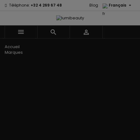

Téléphone:
+32 4 269 67 48
Blog
Français



Menu
Accueil
Marques
60 secondes
Civic Cream
Em2h
Creme Of
Affirm
Nature
Izzy Coiffe
Palmers
Alikay Naturals
Curls
Jessicurl
Premium
Agadir
CurlyWorld
Kee Mee Lissage
Keratin Caviar
Ambi Skin
Dark and
Coréen
PureScalp Hair
Care
Lovely
KeraCare
Spa
ApHogee
Design
Keraplex
Rafete Skin
As I Am
Essentials
Kinky Curly
Shea Moisture
Avlon Texture
DevaCurl
Lyscia lissage au
Shea Moisture -
Release
Dudu-Osun
Tanin
Kids
BaByliss Pro
Eco Styler
Makari de Suisse
Sibel
Biopeptides -
EM2H
Makari Bébé
Skin Light
EM2H
EM2H
Mielle Organics
Sunny Isle