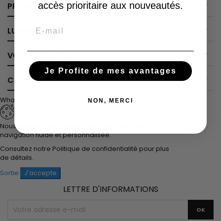

accès prioritaire aux nouveautés.
PRODUITS
Email

LUMIBEAUTY

VOTRE COMPTE
Je Profite de mes avantages

CONTACT
WhatsApp
NON, MERCI
Cookies
Nous utilisons des cookies pour vous offrir une
navigation fluide et personnalisée.
Consultez notre
Politique de confidentialité
pour plus
de détails.
Sortie
J'accepte
LETTRE D'INFORMATIONS