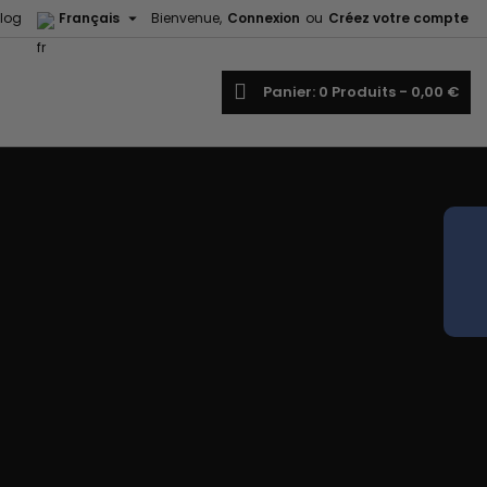

log
Français
Bienvenue,
Connexion
ou
Créez votre compte
echercher
Panier
0
Produits -
0,00 €