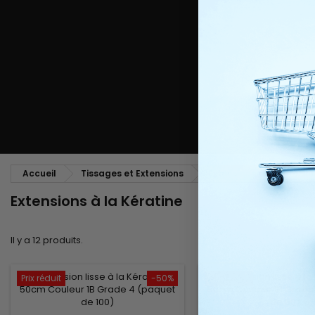
Peigne coiffant
Peigne à défriser, à crêper
Brosse soufflante
Tissages et Extensions
Tissages brésiliens
Perruques et Postiches
Extensions à Clip
Perruques Naturelles
Pinces sépare-mèches
Perruques Synthétiques
Top Closures
Postiches
Extensions à la Kératine
Accueil
Tissages et Extensions
Extensions à la Kératin
Extensions à la Kératine
Il y a 12 produits.
Prix réduit
-50%
Prix réduit