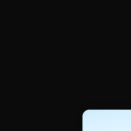
Huiles , Glycérine, Sérum pour le corps
Gommage -Masque & Peel
Hydratant Corps
Crème de Jour unifiante
Gel de douche & Savon
Crème de Nuit unifiante
Gommage, Peeling Corps
Sérum unifiant
Lait éclaircissant corps
Gel unifiant
Enfants
Soin capillaire enfant
Soin corps enfant
Shampoings enfants
Douche et bain
Démêlants et Masques Enfants
Soin Hydratant
Défrisants & Assouplissants
Soin hydratant cheveux
Les Accessoires
Outils de coiffage
Bigoudis
Autres accessoires
Bonnets & Foulards
Est
Protecteurs de chaleur
Brosse de massage cuir chevelu
Lim
Gants
Matériel de coiffage
Gan
Pince, peigne lissant
Casque et sèche-cheveux
Ac
Pinceau à coloration cheveux
Fers à lisser
Bon
Brosses & Peignes
Fers à boucler
Ser
Brosse de brushing
Epi
Brosse plate & démêloir