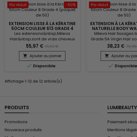
look très naturel.
look très nature
Prix réduit
-50%
Prix réduit
EXTENSION LISSE À LA KÉRATINE
EXTENSION À LA KÉRA
50CM COULEUR 613 GRADE 4
NATURELLE BODY W
(PAQUET DE 100)
GRADE 5 (PAQUET 
Les extensions&nbsp;Mileva
Mileva Hair tissages b
Hair&nbsp;sont de vrais cheveux
Grade 5A Virgin Hair so
naturels, indétectables, qui se
cheveux naturels, non 
55,97 €
38,23 €
111,93 €
76,45
fondent parfaitement dans votre
indétectables, qui se
chevelure, en augmentant son
parfaitement dans
Ajouter au panier
Ajouter au pa


volume ou sa longueur.&nbsp;
chevelure, en augme


Disponible
Disponibl
Très soyeux et très doux, ils sont
volume ou sa longueu
100% rémy hair.&nbsp; Le cheveu
Très soyeux et très doux
est très léger, souple et donne un
100% rémy hair et disp
Affichage 1-12 de 12 article(s)
look très naturel.
trame de côté.&nbsp; 
est très léger, souple, 
look...
PRODUITS
LUMIBEAUTY
Promotions
Paiement sécu
Nouveaux produits
Mentions léga