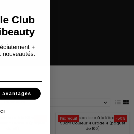
le Club
ibeauty
édiatement +
ux nouveautés.
s avantages



Pertinence
CI
-50%
Prix réduit
-50%