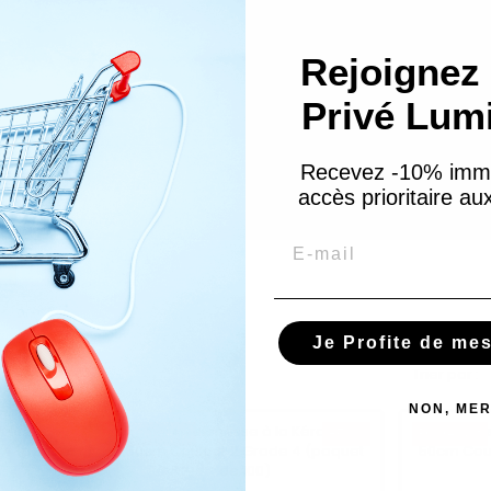
Rejoignez 
Privé Lum
Recevez -10% imm
accès prioritaire a
Email
e
Je Profite de me
Trier par :
NON, MER
-50%
Prix réduit
-50%
Prix réduit