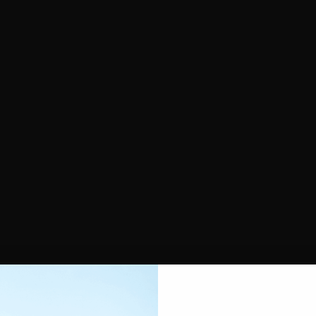
Poudre
ing
Soin mains & pieds
Contouring
Peau Grasse & Acnéique
Eponges Maquillage
Anti-tache Visage
Coton démaquillant
Démaquillant
Peau sèche
hétique
es à ongles
ts en paraffine
cessoires pour Cheveux
nets & Foulards
re-tête et pinces cheveux
ngles à cheveux