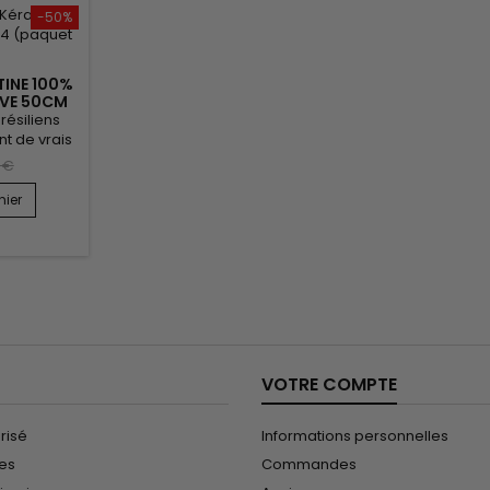
l.
look très naturel.
-50%
TINE 100%
AVE 50CM
DE 50)
résiliens
nt de vrais
traités et
 €
 fondent
 votre
nier
ntant son
e
r.&nbsp;
, ils sont
onibles en
Le cheveu
et donne un
VOTRE COMPTE
risé
Informations personnelles
les
Commandes