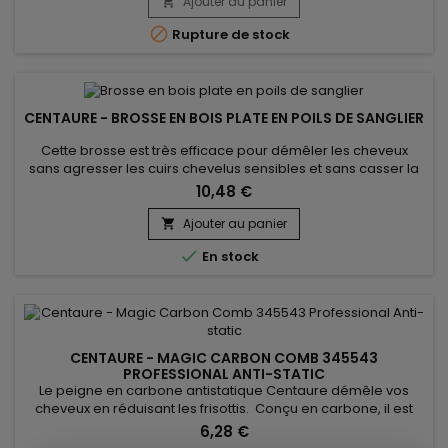
capacité d'absorber les impuretés et le gras.&nbsp;Doux
Ajouter au panier

mais fermes, les poils facilitent le démêlage des cheveux

Rupture de stock
tout en massant...
CENTAURE - BROSSE EN BOIS PLATE EN POILS DE SANGLIER
Cette brosse est très efficace pour démêler les cheveux
sans agresser les cuirs chevelus sensibles et sans casser la
fibre capillaire. Avec son manche ergonomique, elle est
10,48 €
particulièrement appréciée pour démêler les cheveux des
enfants tout en douceur.&nbsp; D'excellente qualité, la
Ajouter au panier

brosse Centaure ne laissera pas vos cheveux

En stock
'électriques'.Les poils...
CENTAURE - MAGIC CARBON COMB 345543
PROFESSIONAL ANTI-STATIC
Le peigne en carbone antistatique Centaure démêle vos
cheveux en réduisant les frisottis. Conçu en carbone, il est
léger et durable. Les propriétés de Centaure - Magic Carbon
6,28 €
Comb réduisent l’électricité statique de vos cheveux pour