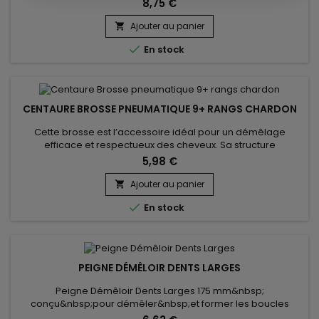
8,75 €
brosse de lissage Centaure incurvée démêle et lisse
délicatement les cheveux, permettant une bonne répartition
Ajouter au panier

des soins capillaires du cuir chevelu aux extrémités des

En stock
cheveux....
CENTAURE BROSSE PNEUMATIQUE 9+ RANGS CHARDON
Cette brosse est l’accessoire idéal pour un démêlage
efficace et respectueux des cheveux. Sa structure
pneumatique et ses picots en nylon souples glissent sans
5,98 €
accrocher, même sur les cheveux les plus délicats.La Brosse
pneumatique Centaure 9+ rangs en chardon s'adapte
Ajouter au panier

parfaitement aux contours du cuir chevelu, assure un confort

En stock
optimal,&nbsp;stimule la...
PEIGNE DÉMÊLOIR DENTS LARGES
Peigne Démêloir Dents Larges 175 mm&nbsp;
conçu&nbsp;pour démêler&nbsp;et former les boucles
indisciplinées