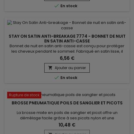

En stock
STAY ON SATIN ANTI-BREAKAGE 7774 - BONNET DE NUIT
EN SATIN ANTI-CASSE
Bonnet de nuit en satin anti-casse est conçu pour protéger
les cheveux pendant le sommeil. Fabriqué en satin lisse, il
réduit la friction et prévient la casse des cheveux, tout en
6,56 €
maintenant l'hydratation naturelle. Stay On Satin anti-
breakage aide à conserver les coiffures plus longtemps,
Ajouter au panier

évitant ainsi les nœuds et les frisottis. Il est doux au toucher...

En stock
Rupture de stock
BROSSE PNEUMATIQUE POILS DE SANGLIER ET PICOTS
La brosse mixte en poils de sanglier et picot offre un
démêlage facile grâce à ses picots nylon et une
brillance.&nbsp;Les poils de sanglier n'agressent pas car ils
10,48 €
renferment de la kératine comme nos cheveux et ont la