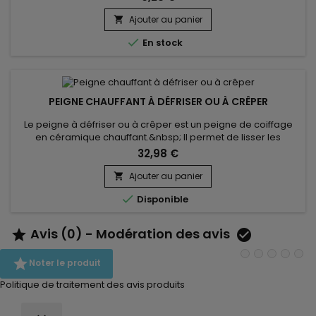
d'atteindre tous les recoins du visage. Quelle que soit la
formule, liquide, crème ou poudre, l'éponge de maquillage
Ajouter au panier

vous permet de personnaliser votre couvrance et d'obtenir

En stock
un résultat...
PEIGNE CHAUFFANT À DÉFRISER OU À CRÊPER
Le peigne à défriser ou à crêper est un peigne de coiffage
en céramique chauffant.&nbsp; Il permet de lisser les
cheveux, d'assouplir les racines de lisser les cheveux courts
32,98 €
au plus près de la racine sans se brûler et apporter du
mouvement, de rafraîchir les bordures d’un brushing, de
Ajouter au panier

décoller les racines pour apporter du volume.&nbsp; 100%

Disponible
céramique...
Avis (0) - Modération des avis



Noter le produit
Politique de traitement des avis produits