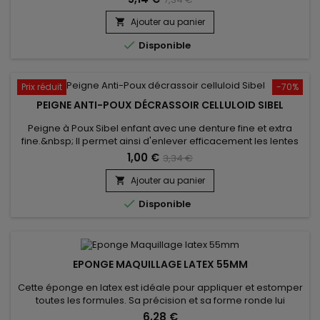
Ajouter au panier


Disponible
Prix réduit
-70%
PEIGNE ANTI-POUX DÉCRASSOIR CELLULOID SIBEL
Peigne à Poux Sibel enfant avec une denture fine et extra
fine.&nbsp; Il permet ainsi d'enlever efficacement les lentes
et les poux de tous types de cheveux,&nbsp;même&nbsp;les
1,00 €
3,34 €
plus fins.&nbsp; Vous pourrez ainsi calmer les
démangeaisons du cuir chevelu.&nbsp;Un incontournable en
Ajouter au panier

cas d'invasion massive de parasites...

Disponible
EPONGE MAQUILLAGE LATEX 55MM
Cette éponge en latex est idéale pour appliquer et estomper
toutes les formules. Sa précision et sa forme ronde lui
permettent de répartir uniformément la matière et
6,28 €