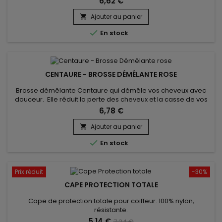
6,62 €
Ajouter au panier


En stock
CENTAURE - BROSSE DÉMÊLANTE ROSE
Brosse démêlante Centaure qui démêle vos cheveux avec
douceur. Elle réduit la perte des cheveux et la casse de vos
pointes davantage qu’une brosse classique. Elle est équipée
6,78 €
de picots souples qui protègent vos cheveux lors du
démêlage afin de garantir un résultat soyeux et sain.
Ajouter au panier

Convient à tous types de cheveux.

En stock
Prix réduit
-30%
CAPE PROTECTION TOTALE
Cape de protection totale pour coiffeur. 100% nylon,
résistante.
5,14 €
7,34 €