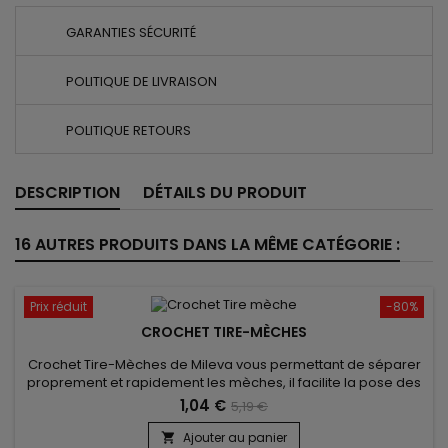
GARANTIES SÉCURITÉ
POLITIQUE DE LIVRAISON
POLITIQUE RETOURS
DESCRIPTION
DÉTAILS DU PRODUIT
16 AUTRES PRODUITS DANS LA MÊME CATÉGORIE :
Prix réduit
-80%
CROCHET TIRE-MÈCHES
Crochet Tire-Mèches de Mileva vous permettant de séparer
proprement et rapidement les mèches, il facilite la pose des
extensions et une prise de main rapide et simple !
1,04 €
5,19 €
Ajouter au panier
