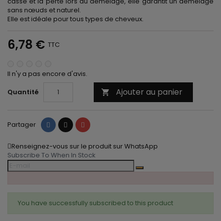
casse et la perte lors du démêlage, elle garantit un démêlage
sans nœuds et naturel.
Elle est idéale pour tous types de cheveux.
6,78 €
TTC
Il n'y a pas encore d'avis.
Ajouter au panier
Quantité

Partager
Tweet
Pinterest
Partager
Renseignez-vous sur le produit sur WhatsApp
Subscribe To When In Stock
You have successfully subscribed to this product