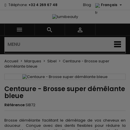

Téléphone:
+32 4 269 67 48
Blog
Français



MENU
Accueil
Marques
Sibel
Centaure - Brosse super
démêlante bleue
Centaure - Brosse super démêlante
bleue
Référence
SIB72
Brosse démêlante facilitant le démêlage de vos cheveux en
douceur. Conçue avec des dents flexibles pour réduire la