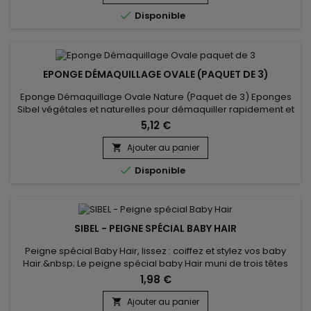

Disponible
EPONGE DÉMAQUILLAGE OVALE (PAQUET DE 3)
Eponge Démaquillage Ovale Nature (Paquet de 3) Eponges
Sibel végétales et naturelles pour démaquiller rapidement et
efficacement.&nbsp; Ces éponges servent parfaitement à
5,12 €
enlever les masques faciaux.&nbsp;&nbsp;
Ajouter au panier


Disponible
SIBEL - PEIGNE SPÉCIAL BABY HAIR
Peigne spécial Baby Hair, lissez : coiffez et stylez vos baby
Hair.&nbsp; Le peigne spécial baby Hair muni de trois têtes
différentes vous aide à coiffer les petits cheveux rebelles
1,98 €
comme vous le souhaitez et avec facilité.
Ajouter au panier
