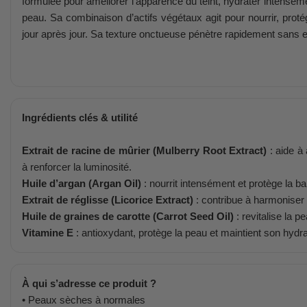
formulée pour améliorer l’apparence du teint, hydrater intensément
peau. Sa combinaison d’actifs végétaux agit pour nourrir, protég
jour après jour. Sa texture onctueuse pénètre rapidement sans ef
Ingrédients clés & utilité
Extrait de racine de mûrier (Mulberry Root Extract)
: aide à 
à renforcer la luminosité.
Huile d’argan (Argan Oil)
: nourrit intensément et protège la ba
Extrait de réglisse (Licorice Extract)
: contribue à harmoniser v
Huile de graines de carotte (Carrot Seed Oil)
: revitalise la p
Vitamine E
: antioxydant, protège la peau et maintient son hydra
À qui s’adresse ce produit ?
• Peaux sèches à normales