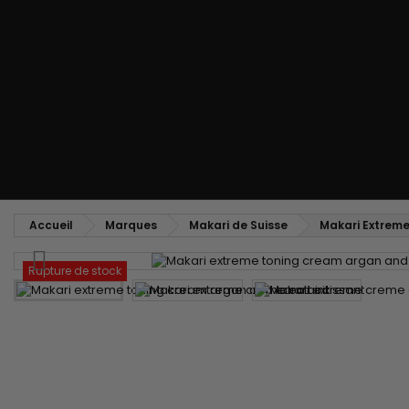
Peigne coiffant
Peigne à défriser, à crêper
Brosse soufflante
Tissages et Extensions
Tissages brésiliens
Perruques et Postiches
Extensions à Clip
Perruques Naturelles
Pinces sépare-mèches
Perruques Synthétiques
Top Closures
Postiches
Extensions à la Kératine
Accueil
Marques
Makari de Suisse
Makari Extreme
Rupture de stock