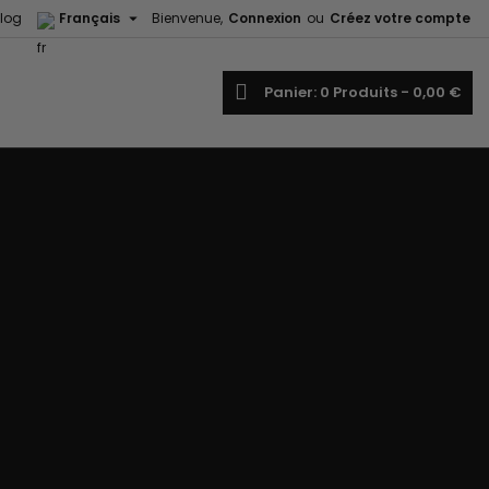

log
Français
Bienvenue,
Connexion
ou
Créez votre compte
echercher
Panier
0
Produits -
0,00 €