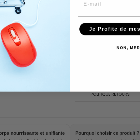
Email
Renseignez-vous sur le produi
Subscribe To When In Stock
Je Profite de me
You have successfully subscr
NON, MER
GARANTIES SÉCURITÉ
POLITIQUE DE LIVRAISON
POLITIQUE RETOURS
rps nourrissante et unifiante
Pourquoi choisir ce produit ?