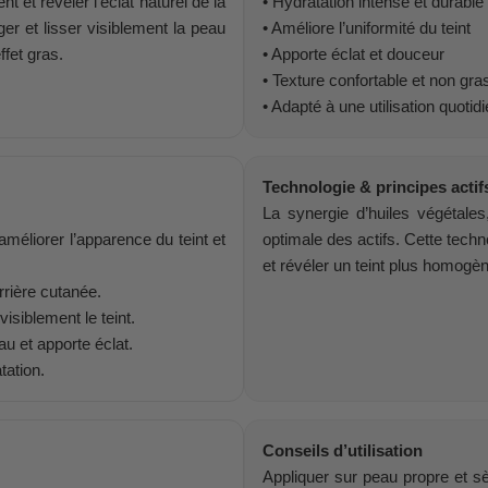
 et révéler l’éclat naturel de la
• Hydratation intense et durable
er et lisser visiblement la peau
• Améliore l’uniformité du teint
fet gras.
• Apporte éclat et douceur
• Texture confortable et non gra
• Adapté à une utilisation quotid
Technologie & principes actif
La synergie d’huiles végétales,
améliorer l’apparence du teint et
optimale des actifs. Cette techn
et révéler un teint plus homogè
rrière cutanée.
isiblement le teint.
eau et apporte éclat.
tation.
Conseils d’utilisation
Appliquer sur peau propre et s