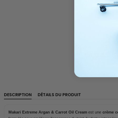
DESCRIPTION
DÉTAILS DU PRODUIT
Makari Extreme Argan & Carrot Oil Cream
est une
crème co