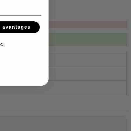
t sur WhatsApp
s avantages
ibed to this product
CI