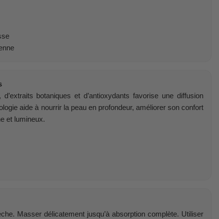
sse
ienne
s
 d’extraits botaniques et d’antioxydants favorise une diffusion
ologie aide à nourrir la peau en profondeur, améliorer son confort
ne et lumineux.
èche. Masser délicatement jusqu’à absorption complète. Utiliser