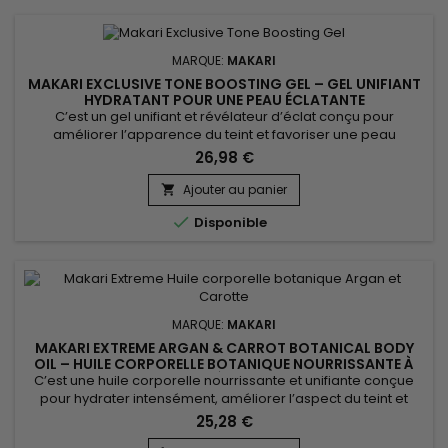
MARQUE:
MAKARI
MAKARI EXCLUSIVE TONE BOOSTING GEL – GEL UNIFIANT
HYDRATANT POUR UNE PEAU ÉCLATANTE
C’est un gel unifiant et révélateur d’éclat conçu pour
améliorer l’apparence du teint et favoriser une peau
visiblement plus homogène. Makari Exclusive Tone Boosting
26,98 €
Gel associe le Licorice Root, le Mulberry Root Extract, la Carrot
Oil, l’Ascorbic Acid (Vitamine C) et le Citric Acid, des actifs
Ajouter au panier

reconnus pour aider à réduire l’apparence des...

Disponible
MARQUE:
MAKARI
MAKARI EXTREME ARGAN & CARROT BOTANICAL BODY
OIL – HUILE CORPORELLE BOTANIQUE NOURRISSANTE À
L’ARGAN ET À LA CAROTTE
C’est une huile corporelle nourrissante et unifiante conçue
pour hydrater intensément, améliorer l’aspect du teint et
sublimer l’éclat naturel de la peau. Extreme Argan & Carrot
25,28 €
Botanical Body Oil associe l’huile de soja, l’huile d’amande