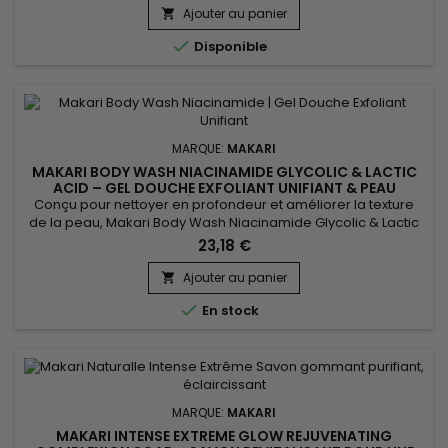
Mulberry Root Extract, des actifs reconnus pour favoriser une
Ajouter au panier

peau visiblement plus lumineuse et...

Disponible
MARQUE:
MAKARI
MAKARI BODY WASH NIACINAMIDE GLYCOLIC & LACTIC
ACID – GEL DOUCHE EXFOLIANT UNIFIANT & PEAU
ÉCLATANTE
Conçu pour nettoyer en profondeur et améliorer la texture
de la peau, Makari Body Wash Niacinamide Glycolic & Lactic
Acid est un gel douche exfoliant et unifiant idéal pour
23,18 €
retrouver une peau plus douce et plus homogène. Sa
formule associe des AHA comme l’acide glycolique et l’acide
Ajouter au panier

lactique à la niacinamide et à l’extrait de busserole pour...

En stock
MARQUE:
MAKARI
MAKARI INTENSE EXTREME GLOW REJUVENATING