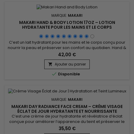
MARQUE:
MAKARI
MAKARI HAND & BODY LOTION 17OZ – LOTION
HYDRATANTE POUR LES MAINS ET LE CORPS
C’est un lait hydratant pour les mains et le corps conçu pour
nourrir la peau et préserver son confort au quotidien. Hand &
Body Lotion 17oz associe l’huile de noyau d’abricot (Prunus),
42,00 €
la Glycerin, la Mineral Oil (Paraffinum Liquidum) et le Cetearyl
Isononanoate, des ingrédients reconnus pour leurs
Ajouter au panier

propriétés hydratantes et adoucissantes. Sa...

Disponible
MARQUE:
MAKARI
MAKARI DAY RADIANCE FACE CREAM – CRÈME VISAGE
ÉCLAT DE JOUR HYDRATANTE ET NOURRISSANTE
C’est une crème de jour hydratante et révélatrice d’éclat
conçue pour améliorer l’apparence du teint et préserver le
confort de la peau au quotidien. Day Radiance Face Cream
35,50 €
associe le Carrot Extract, le White Lily Extract, le Citric Acid et le