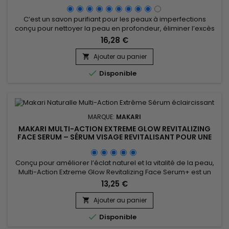
C’est un savon purifiant pour les peaux à imperfections
conçu pour nettoyer la peau en profondeur, éliminer l’excès
de sébum et favoriser une peau plus nette au quotidien.
16,28 €
Enrichi en Prunus Amygdalus Dulcis (huile d’amande douce)
et en soufre, Clear Acnyl Sulfur Soap aide à purifier la peau, à
Ajouter au panier

désobstruer les pores et à améliorer l’apparence des...

Disponible
MARQUE:
MAKARI
MAKARI MULTI-ACTION EXTREME GLOW REVITALIZING
FACE SERUM – SÉRUM VISAGE REVITALISANT POUR UNE
PEAU LISSE ET RAYONNANTE
Conçu pour améliorer l’éclat naturel et la vitalité de la peau,
Multi-Action Extreme Glow Revitalizing Face Serum+ est un
sérum visage revitalisant qui aide à révéler un teint plus
13,25 €
uniforme et lumineux. Sa formule associe l’extrait de Prunus à
des actifs hydratants et antioxydants pour contribuer à lisser
Ajouter au panier

l’apparence de la peau, préserver son...

Disponible