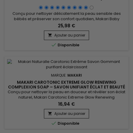
Conçu pour nettoyer délicatement la peau sensible des
bébés et préserver son confort quotidien, Makari Baby
Cleansing Milk 1000ML est un lait nettoyant doux idéal pour la
25,98 €
toilette quotidienne. Sa formule enrichie en agents
hydratants, émollients et extraits botaniques de la famille
Ajouter au panier

Prunus aide à éliminer les impuretés tout en respectant

Disponible
l’équilibre...
MARQUE:
MAKARI
MAKARI CAROTONIC EXTREME GLOW RENEWING
COMPLEXION SOAP – SAVON UNIFIANT ÉCLAT ET BEAUTÉ
DU TEINT
Conçu pour nettoyer la peau en douceur et révéler son éclat
naturel, Makari Carotonic Extreme Glow Renewing
Complexion Soap est un savon revitalisant idéal pour les
16,94 €
peaux en manque de fraîcheur et de luminosité. Sa formule
associe l’Huile de Carotte, l’Extrait de Noyau d’Abricot (Prunus
Ajouter au panier

Armeniaca), les Vitamines C & E et l’Extrait de Racine de...

Disponible