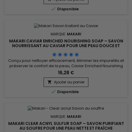
actifs reconnus pour aider à réduire l’apparence des...

Disponible
MARQUE:
MAKARI
MAKARI CAVIAR ENRICHED NOURISHING SOAP – SAVON
NOURRISSANT AU CAVIAR POUR UNE PEAU DOUCE ET
CONFORTABLE
Conçu pour nettoyer efficacement, éliminer les impuretés et
préserver le confort de la peau, Caviar Enriched Nourishing
Soap est un savon nourrissant et revitalisant idéal pour une
16,28 €
utilisation quotidienne. Sa formule associe le beurre de
karité, la vitamine C, les extraits de réglisse, de racine de
Ajouter au panier

mûrier et de Prunus afin d’aider à améliorer...

Disponible
MARQUE:
MAKARI
MAKARI CLEAR ACNYL SULFUR SOAP – SAVON PURIFIANT
AU SOUFRE POUR UNE PEAU NETTE ET FRAÎCHE