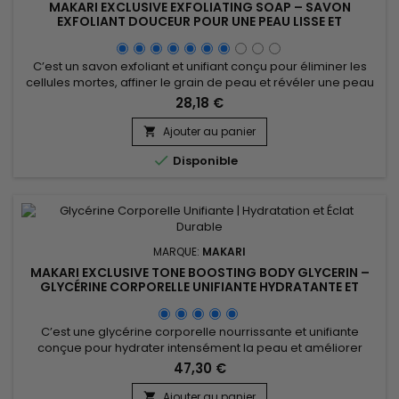
MAKARI EXCLUSIVE EXFOLIATING SOAP – SAVON
EXFOLIANT DOUCEUR POUR UNE PEAU LISSE ET
ÉCLATANTE
C’est un savon exfoliant et unifiant conçu pour éliminer les
cellules mortes, affiner le grain de peau et révéler une peau
plus douce et plus lumineuse. Makari Exclusive Exfoliating
28,18 €
Soap associe le Beurre de Karité (Shea Butter) nourrissant,
l’huile de Carotte (Carrot Oil) revitalisante, l’acide lactique
Ajouter au panier

exfoliant doux, l’extrait de feuille de...

Disponible
MARQUE:
MAKARI
MAKARI EXCLUSIVE TONE BOOSTING BODY GLYCERIN –
GLYCÉRINE CORPORELLE UNIFIANTE HYDRATANTE ET
NOURRISSANTE
C’est une glycérine corporelle nourrissante et unifiante
conçue pour hydrater intensément la peau et améliorer
l’apparence du teint. Makari Exclusive Tone Boosting Body
47,30 €
Glycerin associe le Mulberry Root Extract, le Licorice Extract,
l’Ascorbic Acid (Vitamine C), la Vitamin A et la Vitamin E, des
Ajouter au panier
