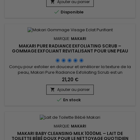
douce et l’huile d’argan pour nourrir, adoucir et renforcer la
Ajouter au panier

barrière cutanée. Cette synergie aide à...

Disponible
MARQUE:
MAKARI
MAKARI PURE RADIANCE EXFOLIATING SCRUB –
GOMMAGE EXFOLIANT REVITALISANT POUR UNE PEAU
DOUCE ET ÉCLATANTE
Conçu pour exfolier en douceur et améliorer la texture de la
peau, Makari Pure Radiance Exfoliating Scrub est un
gommage revitalisant et unifiant idéal pour retrouver une
21,20 €
peau plus douce, plus lisse et visiblement plus éclatante. Sa
formule associe Prunus Armeniaca (noyau d’abricot), billes
Ajouter au panier

de jojoba, Aloe Vera, huile de pépins de grenade, Rice...

En stock
MARQUE:
MAKARI
MAKARI BABY CLEANSING MILK 1000ML – LAIT DE
TOILETTE BÉBÉ DOUX POUR LE NETTOYAGE QUOTIDIEN