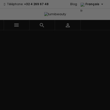

Téléphone:
+32 4 269 67 48
Blog
Français



Menu
Accueil
Marques
60 secondes
Civic Cream
Em2h
Creme Of
Affirm
Nature
Izzy Coiffe
Palmers
Alikay Naturals
Curls
Jessicurl
Premium
Agadir
CurlyWorld
Kee Mee Lissage
Keratin Caviar
Ambi Skin
Dark and
Coréen
PureScalp Hair
Care
Lovely
KeraCare
Spa
ApHogee
Design
Keraplex
Rafete Skin
As I Am
Essentials
Kinky Curly
Shea Moisture
Avlon Texture
DevaCurl
Lyscia lissage au
Shea Moisture -
Release
Dudu-Osun
Tanin
Kids
BaByliss Pro
Eco Styler
Makari de Suisse
Sibel
Biopeptides -
EM2H
Makari Bébé
Skin Light
EM2H
EM2H
Mielle Organics
Sunny Isle