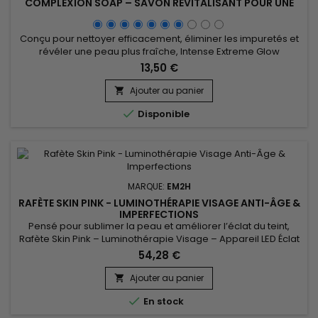
COMPLEXION SOAP – SAVON REVITALISANT POUR UNE
PEAU DOUCE ET UN TEINT HARMONIEUX
Conçu pour nettoyer efficacement, éliminer les impuretés et
révéler une peau plus fraîche, Intense Extreme Glow
Rejuvenating Complexion Soap est un savon revitalisant et
13,50 €
illuminateur idéal pour un usage quotidien. Sa formule
associe le beurre de karité, l’extrait de noyau d’abricot
Ajouter au panier

(Prunus Armeniaca), les vitamines C et E ainsi que l’extrait

Disponible
de...
MARQUE:
EM2H
RAFÈTE SKIN PINK - LUMINOTHÉRAPIE VISAGE ANTI-ÂGE &
IMPERFECTIONS
Pensé pour sublimer la peau et améliorer l’éclat du teint,
Rafète Skin Pink – Luminothérapie Visage – Appareil LED Éclat
& Teint Lumineux associe technologie LED et soin esthétique
54,28 €
non invasif. La luminothérapie stimule la microcirculation
cutanée, favorise le renouvellement cellulaire et aide à lisser
Ajouter au panier

la texture de la peau. Utilisé régulièrement, ce...

En stock