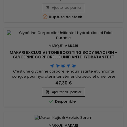
Serum associe le Mulberry Root Extract, le Licorice Extract,
l’Ascorbic Acid (Vitamine C) et le Citric Acid, des actifs
Ajouter au panier

reconnus pour aider à réduire l’apparence des...

Rupture de stock
MARQUE:
MAKARI
MAKARI EXCLUSIVE TONE BOOSTING BODY GLYCERIN –
GLYCÉRINE CORPORELLE UNIFIANTE HYDRATANTE ET
NOURRISSANTE
C’est une glycérine corporelle nourrissante et unifiante
conçue pour hydrater intensément la peau et améliorer
l’apparence du teint. Makari Exclusive Tone Boosting Body
47,30 €
Glycerin associe le Mulberry Root Extract, le Licorice Extract,
l’Ascorbic Acid (Vitamine C), la Vitamin A et la Vitamin E, des
Ajouter au panier

actifs reconnus pour aider à réduire l’apparence des...

Disponible
MARQUE:
MAKARI