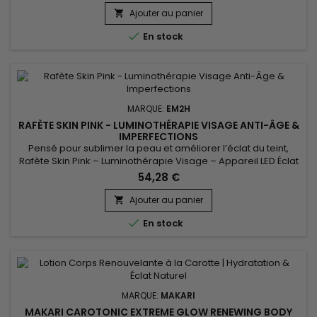
Beurre de Karité, la formule aide à préserver l'hydratation,
Ajouter au panier

améliorer l'apparence du teint et laisser la...

En stock
MARQUE:
EM2H
RAFÈTE SKIN PINK - LUMINOTHÉRAPIE VISAGE ANTI-ÂGE &
IMPERFECTIONS
Pensé pour sublimer la peau et améliorer l’éclat du teint,
Rafète Skin Pink – Luminothérapie Visage – Appareil LED Éclat
& Teint Lumineux associe technologie LED et soin esthétique
54,28 €
non invasif. La luminothérapie stimule la microcirculation
cutanée, favorise le renouvellement cellulaire et aide à lisser
Ajouter au panier

la texture de la peau. Utilisé régulièrement, ce...

En stock
MARQUE:
MAKARI
MAKARI CAROTONIC EXTREME GLOW RENEWING BODY