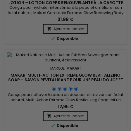
LOTION – LOTION CORPS RENOUVELANTE À LA CAROTTE
POUR UNE PEAU DOUCE ET RAYONNANTE
Conçu pour hydrater intensément la peau et améliorer son
éclat naturel, Makari Carotonic Extreme Glow Renewing Body
Lotion est un lait corporel nourrissant et revitalisant idéal pour
31,98 €
les peaux en manque de confort et de luminosité. Sa formule
associe l’Huile de Graines de Carotte, les Vitamines C & E,
Ajouter au panier

l’Extrait de Réglisse et l’Extrait de...

Disponible
MARQUE:
MAKARI
MAKARI MULTI-ACTION EXTREME GLOW REVITALIZING
SOAP – SAVON REVITALISANT POUR UNE PEAU DOUCE ET
UN TEINT HARMONIEUX
Conçu pour nettoyer la peau en douceur et raviver son éclat
naturel, Multi-Action Extreme Glow Revitalizing Soap est un
savon revitalisant enrichi en huile d’amande douce, huile
12,95 €
d’argan, extrait de noyau d’abricot (Prunus), vitamines C et E
et extrait de racine de mûrier. Cette formule nourrissante
Ajouter au panier

aide à améliorer l’apparence du teint, adoucir la...

Disponible