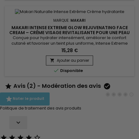
MARQUE:
MAKARI
MAKARI INTENSE EXTREME GLOW REJUVENATING FACE
CREAM – CRÈME VISAGE REVITALISANTE POUR UNE PEAU
DOUCE ET RAYONNANTE
Conçue pour hydrater intensément, améliorer le confort
cutané et favoriser un teint plus uniforme, Intense Extreme
Glow Rejuvenating Face Cream est une crème visage
15,28 €
nourrissante et revitalisante idéale pour les peaux en
manque d’éclat. Sa formule associe le beurre de karité, la
Ajouter au panier

vitamine C, les extraits de réglisse, de racine de mûrier et de

Disponible
Prunus...
Avis (2) - Modération des avis



Noter le produit
Politique de traitement des avis produits





