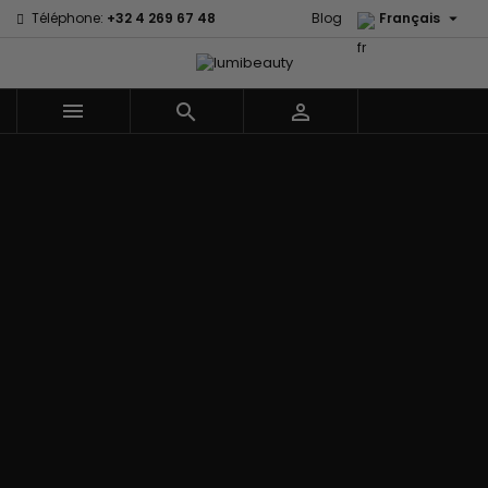

Téléphone:
+32 4 269 67 48
Blog
Français



Menu
Accueil
Marques
60 secondes
Civic Cream
Em2h
Creme Of
Affirm
Nature
Izzy Coiffe
Palmers
Alikay Naturals
Curls
Jessicurl
Premium
Agadir
CurlyWorld
Kee Mee Lissage
Keratin Caviar
Ambi Skin
Dark and
Coréen
PureScalp Hair
Care
Lovely
KeraCare
Spa
ApHogee
Design
Keraplex
Rafete Skin
As I Am
Essentials
Kinky Curly
Shea Moisture
Avlon Texture
DevaCurl
Lyscia lissage au
Shea Moisture -
Release
Dudu-Osun
Tanin
Kids
BaByliss Pro
Eco Styler
Makari de Suisse
Sibel
Biopeptides -
EM2H
Makari Bébé
Skin Light
EM2H
EM2H
Mielle Organics
Sunny Isle