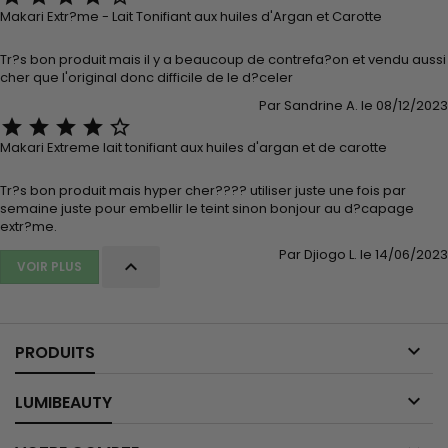
Makari Extr?me - Lait Tonifiant aux huiles d'Argan et Carotte
Tr?s bon produit mais il y a beaucoup de contrefa?on et vendu aussi
cher que l'original donc difficile de le d?celer
Par Sandrine A. le 08/12/2023





Makari Extreme lait tonifiant aux huiles d'argan et de carotte
Tr?s bon produit mais hyper cher???? utiliser juste une fois par
semaine juste pour embellir le teint sinon bonjour au d?capage
extr?me.
Par Djiogo L. le 14/06/2023

VOIR PLUS

PRODUITS

LUMIBEAUTY