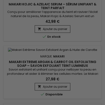
MAKARI KOJIC & AZELAIC SERUM – SÉRUM UNIFIANT &
TEINT PARFAIT
Conçu pour améliorer l’apparence du teint et raviver l’éclat
naturel de la peau, Makari Kojic & Azelaic Serum est un
sérum visage unifiant enrichi en acide kojique, acide
42,98 €
azélaïque, alpha arbutine et extrait de réglisse. Sa texture
légère pénètre rapidement sans effet gras et s’intègre
Ajouter au panier

facilement dans une routine beauté quotidienne. Ce soin

En stock
aide...
MARQUE:
MAKARI
MAKARI EXTREME ARGAN & CARROT OIL EXFOLIATING
SOAP – SAVON EXFOLIANT TEINT LUMINEUX
Savon exfoliant et unifiant conçu pour nettoyer la peau en
profondeur et aider à éliminer les cellules mortes. Le Makari
Extreme Argan & Carrot Oil Exfoliating Soap contribue à
27,98 €
améliorer l’apparence d’un teint irrégulier tout en laissant la
peau visiblement plus fraîche et éclatante. Enrichi en huile
Ajouter au panier

d’argan et en huile de carotte, il aide à...

Disponible