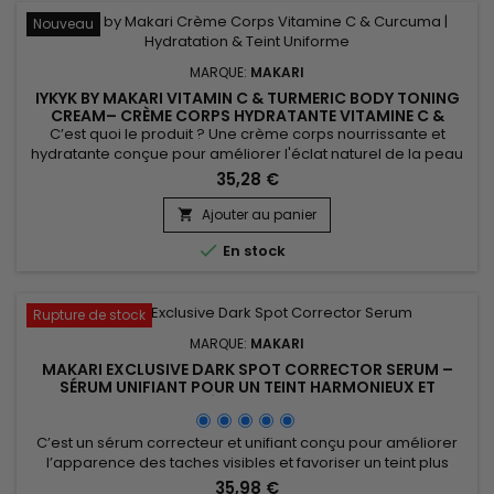
Nouveau
MARQUE:
MAKARI
IYKYK BY MAKARI VITAMIN C & TURMERIC BODY TONING
CREAM– CRÈME CORPS HYDRATANTE VITAMINE C &
CURCUMA
C’est quoi le produit ? Une crème corps nourrissante et
hydratante conçue pour améliorer l'éclat naturel de la peau
et favoriser un teint plus uniforme. IYKYK by Makari Vitamin C &
35,28 €
Turmeric Body Toning Cream associe le beurre de karité, le
curcuma, la prune de Kakadu, la pomme, le gingembre,
Ajouter au panier

l'aloe vera, le ginseng, le tournesol, le son de riz...

En stock
Rupture de stock
MARQUE:
MAKARI
MAKARI EXCLUSIVE DARK SPOT CORRECTOR SERUM –
SÉRUM UNIFIANT POUR UN TEINT HARMONIEUX ET
ÉCLATANT
C’est un sérum correcteur et unifiant conçu pour améliorer
l’apparence des taches visibles et favoriser un teint plus
homogène et lumineux. Makari Exclusive Dark Spot Corrector
35,98 €