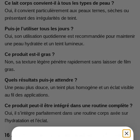
Ce lait corps convient-il à tous les types de peau ?
Oui, il convient particulièrement aux peaux ternes, sèches ou
présentant des irrégularités de teint.
Puis-je l’utiliser tous les jours ?
Oui, son utilisation quotidienne est recommandée pour maintenir
une peau hydratée et un teint lumineux.
Ce produit est-il gras ?
Non, sa texture légère pénètre rapidement sans laisser de film
gras.
Quels résultats puis-je attendre ?
Une peau plus douce, un teint plus homogène et un éclat visible
au fil des applications.
Ce produit peut-il être intégré dans une routine complète ?
Oui, il s’intègre parfaitement dans une routine corps axée sur
l’hydratation et l’éclat.
16 AUTRES PRODUITS DANS LA MÊME CATÉGORIE :