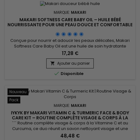
MARQUE:
MAKARI
MAKARI SOFTNESS CARE BABY OIL – HUILE BÉBÉ
NOURRISSANTE POUR UNE PEAU DOUCE ET CONFORTABLE
Conçue pour nourrir et adoucir les peaux délicates, Makari
Softness Care Baby Oil est une huile de soin hydratante
idéale pour le soin quotidien de la peau. Sa formule associe
17,28 €
l’huile d’amande douce (Prunus Amygdalus Dulcis Oil) et
l’extrait de camomille pour aider à préserver l’hydratation,
Ajouter au panier

améliorer le confort cutané et laisser la peau douce et...

Disponible
Nouveau
Pack
MARQUE:
MAKARI
IYKYK BY MAKARI VITAMIN C & TURMERIC FACE & BODY
CARE KIT – ROUTINE COMPLÈTE VISAGE & CORPS À LA
VITAMINE C ET AU CURCUMA
``` Routine complète visage & corps à la Vitamine C et au
Curcuma, ce duo réunit un savon nettoyant visage et une
crème corps pour nettoyer, hydrater et révéler l'éclat naturel
48,48 €
de la peau au quotidien. Enrichie en Vitamine C, Curcuma et