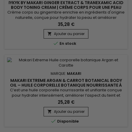
IYKYK BY MAKARI GINGER EXTRACT & TRANEXAMIC ACID
BODY TONING CREAM | CRÈME CORPS POUR UNE PEAU
PLUS FERME ET LUMINEUSE
Crème corps au gingembre enrichie en ingrédients d'origine
naturelle, conçue pour hydrater la peau et améliorer
l'apparence du teint tout en procurant confort et douceur.
35,28 €
Grâce au Beurre de Karité, à l'Acide Tranexamique et à
l'Extrait de Gingembre, IYKYK By Makari Ginger Extract &
Ajouter au panier

Tranexamic Acid Body Toning Cream aide à nourrir la peau,

En stock
à...
MARQUE:
MAKARI
MAKARI EXTREME ARGAN & CARROT BOTANICAL BODY
OIL – HUILE CORPORELLE BOTANIQUE NOURRISSANTE À
L’ARGAN ET À LA CAROTTE
C’est une huile corporelle nourrissante et unifiante conçue
pour hydrater intensément, améliorer l’aspect du teint et
sublimer l’éclat naturel de la peau. Extreme Argan & Carrot
25,28 €
Botanical Body Oil associe l’huile de soja, l’huile d’amande
douce et l’huile d’argan pour nourrir, adoucir et renforcer la
Ajouter au panier

barrière cutanée. Cette synergie aide à...

Disponible