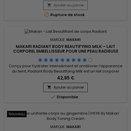
nettoyer, lisser et hydrater la peau. Jour après jour, la peau
Ajouter au panier

paraît plus douce, plus lumineuse et visiblement plus...

Rupture de stock
MARQUE:
MAKARI
MAKARI RADIANT BODY BEAUTIFYING MILK – LAIT
CORPOREL EMBELLISSEUR POUR UNE PEAU RADIEUSE
Conçu pour hydrater intensément et améliorer l’apparence
du teint, Radiant Body Beautifying Milk est un lait corporel
nourrissant et unifiant idéal pour retrouver une peau plus
42,95 €
douce, souple et lumineuse. Sa formule associe l’huile
d’onagre, l’huile de graines de carotte, l’extrait de réglisse,
Ajouter au panier

l’extrait de racine de mûrier blanc et l’huile...

Disponible
Nouveau
MARQUE:
MAKARI