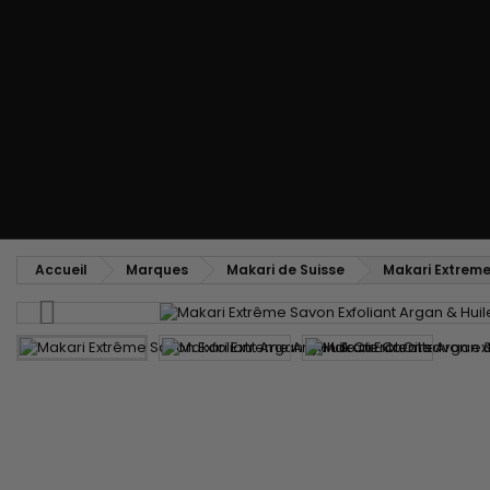
Peigne coiffant
Peigne à défriser, à crêper
Brosse soufflante
Tissages et Extensions
Tissages brésiliens
Perruques et Postiches
Extensions à Clip
Perruques Naturelles
Pinces sépare-mèches
Perruques Synthétiques
Top Closures
Postiches
Extensions à la Kératine
Accueil
Marques
Makari de Suisse
Makari Extreme 