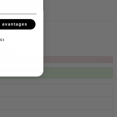
Ajouter au panier
s avantages
t
CI
t sur WhatsApp
ibed to this product