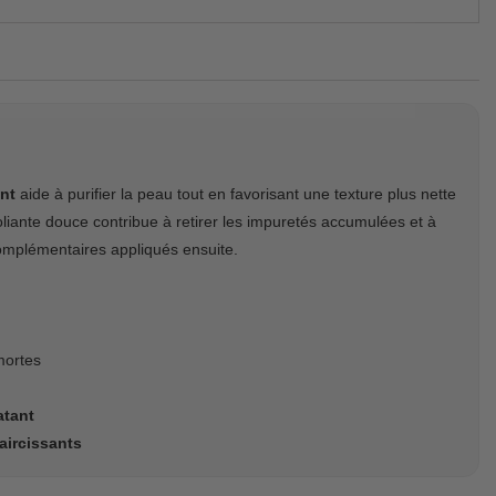
ant
aide à purifier la peau tout en favorisant une texture plus nette
oliante douce contribue à retirer les impuretés accumulées et à
 complémentaires appliqués ensuite.
mortes
atant
aircissants