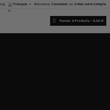

log
Français
Bienvenue,
Connexion
ou
Créez votre compte
echercher
Panier
0
Produits -
0,00 €