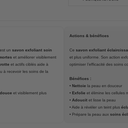
Actions & bénéfices
est un
savon exfoliant soin
Ce
savon exfoliant éclairciss
 mortes
et améliorer visiblement
et plus uniforme. Son action exf
rotte
et actifs ciblés aide à
optimiser l’efficacité des soins
u à recevoir les soins de la
Bénéfices :
•
Nettoie
la peau en douceur
douce
et visiblement plus
•
Exfolie
et élimine les cellules 
•
Adoucit
et lisse la peau
• Aide à révéler un teint plus
écl
• Prépare la peau aux
soins écl