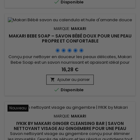

Disponible
MARQUE:
MAKARI
MAKARI BEBE SOAP – SAVON BÉBÉ DOUX POUR UNE PEAU
PROPRE ET CONFORTABLE
Conçu pour nettoyer en douceur les peaux délicates, Makari
Bebe Soap est un savon nourrissant et apaisant idéal pour
l’hygiène quotidienne. Sa formule associe l’extrait d’amande
16,28 €
douce (Prunus Amygdalus Dulcis Extract), le beurre de karité
et l’extrait de calendula pour aider à préserver l’hydratation,
Ajouter au panier

adoucir la peau et améliorer le confort cutané....

Disponible
Nouveau
MARQUE:
MAKARI
IYKIK BY MAKARI GINGER CLEANSING BAR | SAVON
NETTOYANT VISAGE AU GINGEMBRE POUR UNE PEAU
NETTE ET ÉCLATANTE
Savon nettoyant visage au gingembre conçu pour éliminer
les impuretés, l'excès de sébum et les résidus quotidiens tout