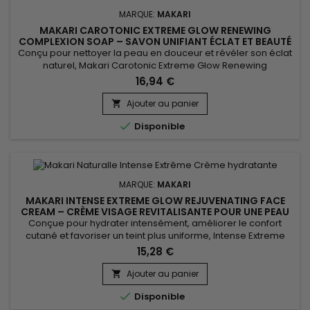
MARQUE:
MAKARI
MAKARI CAROTONIC EXTREME GLOW RENEWING
COMPLEXION SOAP – SAVON UNIFIANT ÉCLAT ET BEAUTÉ
DU TEINT
Conçu pour nettoyer la peau en douceur et révéler son éclat
naturel, Makari Carotonic Extreme Glow Renewing
Complexion Soap est un savon revitalisant idéal pour les
16,94 €
peaux en manque de fraîcheur et de luminosité. Sa formule
associe l’Huile de Carotte, l’Extrait de Noyau d’Abricot (Prunus
Ajouter au panier

Armeniaca), les Vitamines C & E et l’Extrait de Racine de...

Disponible
MARQUE:
MAKARI
MAKARI INTENSE EXTREME GLOW REJUVENATING FACE
CREAM – CRÈME VISAGE REVITALISANTE POUR UNE PEAU
DOUCE ET RAYONNANTE
Conçue pour hydrater intensément, améliorer le confort
cutané et favoriser un teint plus uniforme, Intense Extreme
Glow Rejuvenating Face Cream est une crème visage
15,28 €
nourrissante et revitalisante idéale pour les peaux en
manque d’éclat. Sa formule associe le beurre de karité, la
Ajouter au panier

vitamine C, les extraits de réglisse, de racine de mûrier et de

Disponible
Prunus...