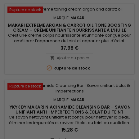
Rupture de stock
MARQUE:
MAKARI
MAKARI EXTREME ARGAN & CARROT OIL TONE BOOSTING
CREAM – CRÈME UNIFIANTE NOURRISSANTE À L’HUILE
D’ARGAN
C’est une crème corps nourrissante et unifiante conçue pour
améliorer l’apparence du teint et apporter plus d’éclat.
Makari Extreme Argan & Carrot Oil Cream associe l’extrait de
37,98 €
racine de mûrier, l’huile d’argan, l’extrait de réglisse, l’huile de
graines de carotte et la vitamine E pour nourrir, adoucir,
Ajouter au panier

hydrater et aider à harmoniser visiblement...

Rupture de stock
Rupture de stock
MARQUE:
MAKARI
IYKYK BY MAKARI NIACINAMIDE CLEANSING BAR – SAVON
UNIFIANT ANTI-IMPERFECTIONS & ÉCLAT DU TEINT
Ce savon nettoyant unifiant est conçu pour nettoyer la peau,
éliminer les impuretés et raviver l’éclat du teint au quotidien.
Makari Niacinamide Cleansing Bar associe le beurre de
15,28 €
karité, reconnu pour ses propriétés nourrissantes, au