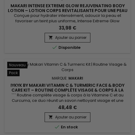
MAKARI INTENSE EXTREME GLOW REJUVENATING BODY
LOTION – LOTION CORPS REVITALISANTE POUR UNE PEAU
DOUCE ET RAYONNANTE
Conçue pour hydrater intensément, adoucir la peau et
favoriser un teint plus uniforme, Intense Extreme Glow
Rejuvenating Body Lotion est une lotion corporelle
33,98 €
nourrissante et revitalisante adaptée aux peaux en manque
d’éclat. Sa formule associe le beurre de karité, les vitamines
Ajouter au panier

C et E, les extraits de réglisse, de racine de mûrier et de

Disponible
Prunus...
Nouveau
Pack
MARQUE:
MAKARI
IYKYK BY MAKARI VITAMIN C & TURMERIC FACE & BODY
CARE KIT – ROUTINE COMPLÈTE VISAGE & CORPS À LA
VITAMINE C ET AU CURCUMA
``` Routine complète visage & corps à la Vitamine C et au
Curcuma, ce duo réunit un savon nettoyant visage et une
crème corps pour nettoyer, hydrater et révéler l'éclat naturel
48,48 €
de la peau au quotidien. Enrichie en Vitamine C, Curcuma et
Beurre de Karité, la formule aide à préserver l'hydratation,
Ajouter au panier

améliorer l'apparence du teint et laisser la...

En stock