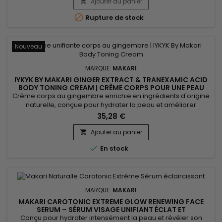
niacinamide, qui aide à lisser la peau et à rééquilibrer
Ajouter au panier

visiblement le teint. Enrichi en guarana tonifiant et en...

Rupture de stock
Nouveau
MARQUE:
MAKARI
IYKYK BY MAKARI GINGER EXTRACT & TRANEXAMIC ACID
BODY TONING CREAM | CRÈME CORPS POUR UNE PEAU
PLUS FERME ET LUMINEUSE
Crème corps au gingembre enrichie en ingrédients d'origine
naturelle, conçue pour hydrater la peau et améliorer
l'apparence du teint tout en procurant confort et douceur.
35,28 €
Grâce au Beurre de Karité, à l'Acide Tranexamique et à
l'Extrait de Gingembre, IYKYK By Makari Ginger Extract &
Ajouter au panier

Tranexamic Acid Body Toning Cream aide à nourrir la peau,

En stock
à...
MARQUE:
MAKARI
MAKARI CAROTONIC EXTREME GLOW RENEWING FACE
SERUM – SÉRUM VISAGE UNIFIANT ÉCLAT ET
RENOUVELLEMENT DE LA PEAU
Conçu pour hydrater intensément la peau et révéler son