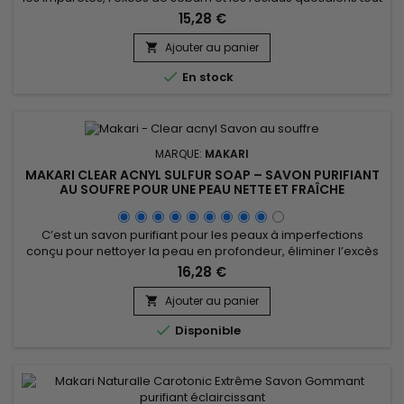
en respectant l'équilibre naturel de la peau. Grâce au
15,28 €
Gingembre, à l'Extrait de Concombre et à l'Extrait d'Épinard,
IYKIK by Makari Ginger Cleansing Bar aide à purifier la peau, à
Ajouter au panier

raviver l'éclat naturel du teint et à procurer une...

En stock
MARQUE:
MAKARI
MAKARI CLEAR ACNYL SULFUR SOAP – SAVON PURIFIANT
AU SOUFRE POUR UNE PEAU NETTE ET FRAÎCHE
C’est un savon purifiant pour les peaux à imperfections
conçu pour nettoyer la peau en profondeur, éliminer l’excès
de sébum et favoriser une peau plus nette au quotidien.
16,28 €
Enrichi en Prunus Amygdalus Dulcis (huile d’amande douce)
et en soufre, Clear Acnyl Sulfur Soap aide à purifier la peau, à
Ajouter au panier

désobstruer les pores et à améliorer l’apparence des...

Disponible