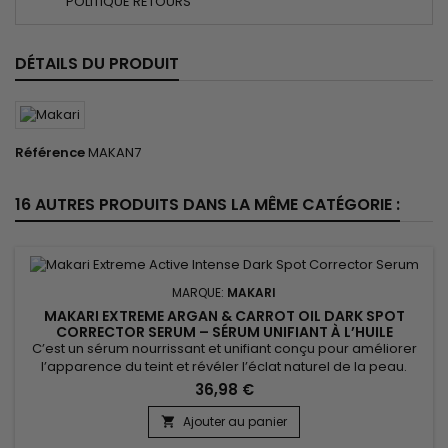
POLITIQUE RETOURS
DÉTAILS DU PRODUIT
Référence
MAKAN7
16 AUTRES PRODUITS DANS LA MÊME CATÉGORIE :
MARQUE:
MAKARI
MAKARI EXTREME ARGAN & CARROT OIL DARK SPOT
CORRECTOR SERUM – SÉRUM UNIFIANT À L’HUILE
D’ARGAN ET DE CAROTTE
C’est un sérum nourrissant et unifiant conçu pour améliorer
l’apparence du teint et révéler l’éclat naturel de la peau.
Makari Extreme Argan & Carrot Oil Serum associe l’extrait de
36,98 €
racine de mûrier, l’huile d’argan, l’extrait de réglisse, l’huile de
graines de carotte et la vitamine E. Cette synergie aide à
Ajouter au panier

hydrater, nourrir, adoucir et...