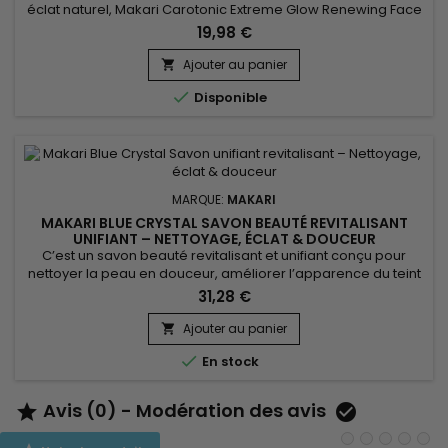
éclat naturel, Makari Carotonic Extreme Glow Renewing Face
Serum est un sérum visage nourrissant et revitalisant idéal
19,98 €
pour les peaux en manque de luminosité. Sa formule associe
l’Huile de Carotte, l’Extrait de Noyau d’Abricot (Prunus), les
Ajouter au panier

Vitamines C & E, l’Extrait de Réglisse et...

Disponible
MARQUE:
MAKARI
MAKARI BLUE CRYSTAL SAVON BEAUTÉ REVITALISANT
UNIFIANT – NETTOYAGE, ÉCLAT & DOUCEUR
C’est un savon beauté revitalisant et unifiant conçu pour
nettoyer la peau en douceur, améliorer l’apparence du teint
et raviver l’éclat naturel. Blue Crystal Revivify Beauty Bar Soap
31,28 €
associe l’huile de coco, l’huile de pépins de raisin, l’extrait
d’aloe vera, la vitamine C, la vitamine E, le glutathion et le
Ajouter au panier

collagène. Cette synergie aide à...

En stock
Avis (0) - Modération des avis

