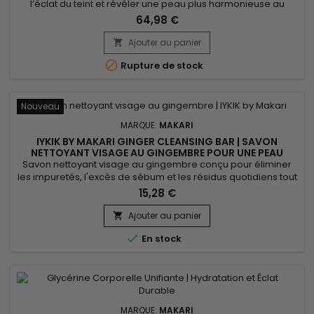
l’éclat du teint et révéler une peau plus harmonieuse au
quotidien. Makari Radiance & Even Tone Routine associe un
64,98 €
nettoyant, un sérum et une crème pour une action globale :
nettoyer, lisser et hydrater la peau. Jour après jour, la peau
Ajouter au panier

paraît plus douce, plus lumineuse et visiblement plus...

Rupture de stock
Nouveau
MARQUE:
MAKARI
IYKIK BY MAKARI GINGER CLEANSING BAR | SAVON
NETTOYANT VISAGE AU GINGEMBRE POUR UNE PEAU
NETTE ET ÉCLATANTE
Savon nettoyant visage au gingembre conçu pour éliminer
les impuretés, l'excès de sébum et les résidus quotidiens tout
en respectant l'équilibre naturel de la peau. Grâce au
15,28 €
Gingembre, à l'Extrait de Concombre et à l'Extrait d'Épinard,
IYKIK by Makari Ginger Cleansing Bar aide à purifier la peau, à
Ajouter au panier

raviver l'éclat naturel du teint et à procurer une...

En stock
MARQUE:
MAKARI