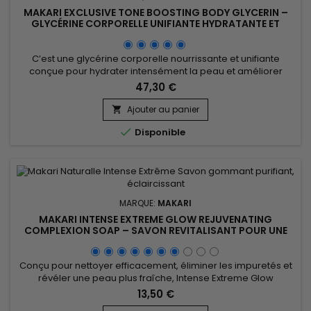
MAKARI EXCLUSIVE TONE BOOSTING BODY GLYCERIN –
GLYCÉRINE CORPORELLE UNIFIANTE HYDRATANTE ET
NOURRISSANTE
C’est une glycérine corporelle nourrissante et unifiante
conçue pour hydrater intensément la peau et améliorer
l’apparence du teint. Makari Exclusive Tone Boosting Body
47,30 €
Glycerin associe le Mulberry Root Extract, le Licorice Extract,
l’Ascorbic Acid (Vitamine C), la Vitamin A et la Vitamin E, des
Ajouter au panier

actifs reconnus pour aider à réduire l’apparence des...

Disponible
MARQUE:
MAKARI
MAKARI INTENSE EXTREME GLOW REJUVENATING
COMPLEXION SOAP – SAVON REVITALISANT POUR UNE
PEAU DOUCE ET UN TEINT HARMONIEUX
Conçu pour nettoyer efficacement, éliminer les impuretés et
révéler une peau plus fraîche, Intense Extreme Glow
Rejuvenating Complexion Soap est un savon revitalisant et
13,50 €
illuminateur idéal pour un usage quotidien. Sa formule