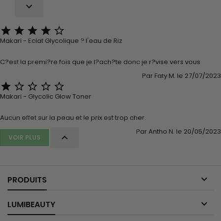






Makari - Eclat Glycolique ? l'eau de Riz
C?est la premi?re fois que je l?ach?te donc je r?vise vers vous
Par Faty M. le 27/07/2023





Makari - Glycolic Glow Toner
Aucun effet sur la peau et le prix est trop cher.
Par Antho N. le 20/05/2023

VOIR PLUS

PRODUITS

LUMIBEAUTY