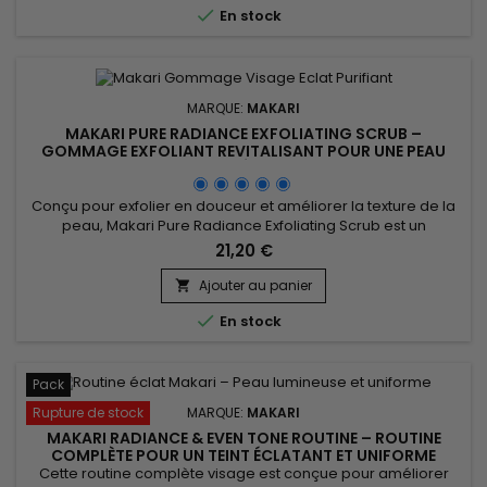

En stock
à...
MARQUE:
MAKARI
MAKARI PURE RADIANCE EXFOLIATING SCRUB –
GOMMAGE EXFOLIANT REVITALISANT POUR UNE PEAU
DOUCE ET ÉCLATANTE
Conçu pour exfolier en douceur et améliorer la texture de la
peau, Makari Pure Radiance Exfoliating Scrub est un
gommage revitalisant et unifiant idéal pour retrouver une
21,20 €
peau plus douce, plus lisse et visiblement plus éclatante. Sa
formule associe Prunus Armeniaca (noyau d’abricot), billes
Ajouter au panier

de jojoba, Aloe Vera, huile de pépins de grenade, Rice...

En stock
Pack
Rupture de stock
MARQUE:
MAKARI
MAKARI RADIANCE & EVEN TONE ROUTINE – ROUTINE
COMPLÈTE POUR UN TEINT ÉCLATANT ET UNIFORME
Cette routine complète visage est conçue pour améliorer