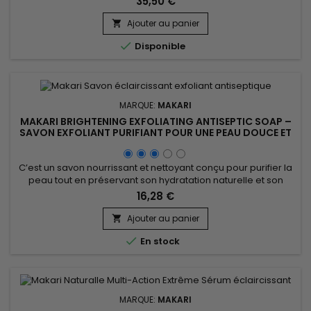
35,50 €
associe le Carrot Extract, le White Lily Extract, le Citric Acid et le
Mulberry Root Extract, des actifs reconnus pour favoriser une
Ajouter au panier

peau visiblement plus lumineuse et...

Disponible
MARQUE:
MAKARI
MAKARI BRIGHTENING EXFOLIATING ANTISEPTIC SOAP –
SAVON EXFOLIANT PURIFIANT POUR UNE PEAU DOUCE ET
UNIFORME
C’est un savon nourrissant et nettoyant conçu pour purifier la
peau tout en préservant son hydratation naturelle et son
confort au quotidien. Enrichi en Prunus Amygdalus Dulcis
16,28 €
(huile d’amande douce), en glycérine, en Propylene Glycol,
en extrait de feuille de mûrier blanc (Morus Alba Leaf Extract)
Ajouter au panier

et en extrait de racine de réglisse (Glycyrrhiza...

En stock
MARQUE:
MAKARI