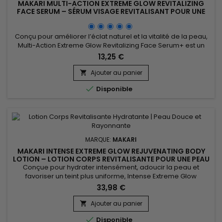
MAKARI MULTI-ACTION EXTREME GLOW REVITALIZING
FACE SERUM – SÉRUM VISAGE REVITALISANT POUR UNE
PEAU LISSE ET RAYONNANTE
Conçu pour améliorer l’éclat naturel et la vitalité de la peau,
Multi-Action Extreme Glow Revitalizing Face Serum+ est un
sérum visage revitalisant qui aide à révéler un teint plus
13,25 €
uniforme et lumineux. Sa formule associe l’extrait de Prunus à
des actifs hydratants et antioxydants pour contribuer à lisser
Ajouter au panier

l’apparence de la peau, préserver son...

Disponible
MARQUE:
MAKARI
MAKARI INTENSE EXTREME GLOW REJUVENATING BODY
LOTION – LOTION CORPS REVITALISANTE POUR UNE PEAU
DOUCE ET RAYONNANTE
Conçue pour hydrater intensément, adoucir la peau et
favoriser un teint plus uniforme, Intense Extreme Glow
Rejuvenating Body Lotion est une lotion corporelle
33,98 €
nourrissante et revitalisante adaptée aux peaux en manque
d’éclat. Sa formule associe le beurre de karité, les vitamines
Ajouter au panier

C et E, les extraits de réglisse, de racine de mûrier et de

Disponible
Prunus...