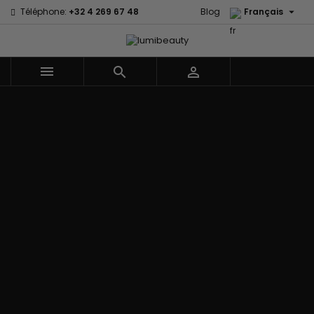

Téléphone:
+32 4 269 67 48
Blog
Français



Menu
Accueil
Marques
60 secondes
Civic Cream
Em2h
Creme Of
Affirm
Nature
Izzy Coiffe
Palmers
Alikay Naturals
Curls
Jessicurl
Premium
Agadir
CurlyWorld
Kee Mee Lissage
Keratin Caviar
Ambi Skin
Dark and
Coréen
PureScalp Hair
Care
Lovely
KeraCare
Spa
ApHogee
Design
Keraplex
Rafete Skin
As I Am
Essentials
Kinky Curly
Shea Moisture
Avlon Texture
DevaCurl
Lyscia lissage au
Shea Moisture -
Release
Dudu-Osun
Tanin
Kids
BaByliss Pro
Eco Styler
Makari de Suisse
Sibel
Biopeptides -
EM2H
Makari Bébé
Skin Light
EM2H
EM2H
Mielle Organics
Sunny Isle