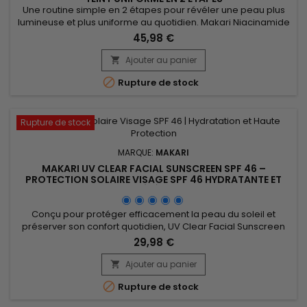
Une routine simple en 2 étapes pour révéler une peau plus
lumineuse et plus uniforme au quotidien. Makari Niacinamide
Glow Duo associe un nettoyant et un sérum pour purifier la
45,98 €
peau, lisser sa texture et améliorer visiblement son
apparence. Dès les premières utilisations, la peau paraît plus
Ajouter au panier

douce, plus nette et le teint plus harmonieux. Une solution...

Rupture de stock
Rupture de stock
MARQUE:
MAKARI
MAKARI UV CLEAR FACIAL SUNSCREEN SPF 46 –
PROTECTION SOLAIRE VISAGE SPF 46 HYDRATANTE ET
LÉGÈRE
Conçu pour protéger efficacement la peau du soleil et
préserver son confort quotidien, UV Clear Facial Sunscreen
SPF 46 est un soin solaire visage à large spectre idéal pour
29,98 €
une utilisation quotidienne. Sa formule associe le Zinc Oxide,
la Niacinamide, l’Acide Lactique et l’huile d’amande douce
Ajouter au panier

(Prunus Amygdalus Dulcis) afin d’aider à protéger la...

Rupture de stock