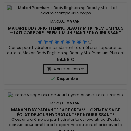
MARQUE:
MAKARI
MAKARI BODY BRIGHTENING BEAUTY MILK PREMIUM PLUS
– LAIT CORPOREL PREMIUM UNIFIANT ET NOURRISSANT
Conçu pour hydrater intensément et améliorer l’apparence
du teint, Makari Body Brightening Beauty Milk Premium Plus est
un lait corporel nourrissant et unifiant idéal pour retrouver
54,58 €
une peau plus douce, souple et lumineuse. Sa formule
associe la Niacinamide, l’extrait de racine de mûrier blanc
Ajouter au panier

(Morus Alba), l’extrait de réglisse (Glycyrrhiza...

Disponible
MARQUE:
MAKARI
MAKARI DAY RADIANCE FACE CREAM – CRÈME VISAGE
ÉCLAT DE JOUR HYDRATANTE ET NOURRISSANTE
C’est une crème de jour hydratante et révélatrice d’éclat
conçue pour améliorer l’apparence du teint et préserver le
confort de la peau au quotidien. Day Radiance Face Cream