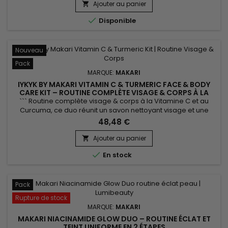
associe le beurre de karité, l’extrait de noyau d’abricot
Ajouter au panier

(Prunus Armeniaca), les vitamines C et E ainsi que l’extrait

Disponible
de...
Nouveau
Pack
MARQUE:
MAKARI
IYKYK BY MAKARI VITAMIN C & TURMERIC FACE & BODY
CARE KIT – ROUTINE COMPLÈTE VISAGE & CORPS À LA
VITAMINE C ET AU CURCUMA
``` Routine complète visage & corps à la Vitamine C et au
Curcuma, ce duo réunit un savon nettoyant visage et une
crème corps pour nettoyer, hydrater et révéler l'éclat naturel
48,48 €
de la peau au quotidien. Enrichie en Vitamine C, Curcuma et
Beurre de Karité, la formule aide à préserver l'hydratation,
Ajouter au panier

améliorer l'apparence du teint et laisser la...

En stock
Pack
Rupture de stock
MARQUE:
MAKARI
MAKARI NIACINAMIDE GLOW DUO – ROUTINE ÉCLAT ET
TEINT UNIFORME EN 2 ÉTAPES