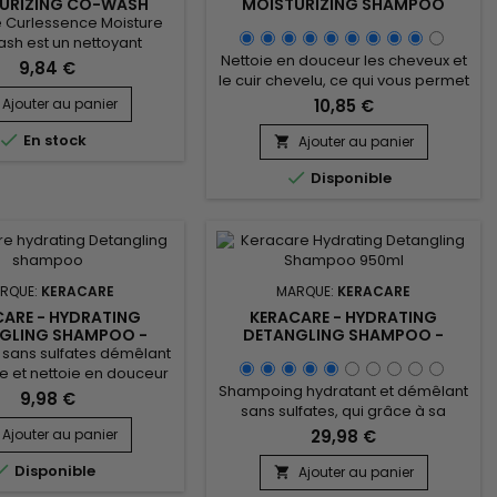
URIZING CO-WASH
MOISTURIZING SHAMPOO
 Curlessence Moisture
sh est un nettoyant
Nettoie en douceur les cheveux et
nt sans sulfates qui aide
9,84 €
le cuir chevelu, ce qui vous permet
r les cheveux secs, à
d'éliminer l'excès de produit de
t à définir les boucles
Ajouter au panier
10,85 €
coiffage sans éliminer toutes vos
.&nbsp; Formulé avec de

En stock
huiles naturelles ! KeraCare
icin noire et de l’huile de
Ajouter au panier

Curlessence Moisturizing
 de Coco, KeraCare

Disponible
Shampoo hydrate
nce&nbsp;Moisture Co-
merveilleusement, démêle et
e douceur et brillance
ajoute de la brillance.
aux
&nbsp;&nbsp;Keracare
Curlessence...
RQUE:
KERACARE
MARQUE:
KERACARE
CARE - HYDRATING
KERACARE - HYDRATING
GLING SHAMPOO -
DETANGLING SHAMPOO -
240ML
950ML
sans sulfates démêlant
e et nettoie en douceur
Shampoing hydratant et démêlant
x.&nbsp; Véritable bain
9,98 €
sans sulfates, qui grâce à sa
é pour les cheveux, il
mousse riche nettoie en douceur,
les excès d'huiles des
Ajouter au panier
29,98 €
élimine les impuretés et les excès
t du cuir chevelu sans

Disponible
d’huile sans décaper.&nbsp; pH
er.&nbsp; Keracare
Ajouter au panier

équilibré et excellent pour les
g Detangling Shampoo