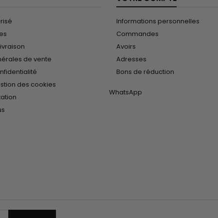
risé
Informations personnelles
les
Commandes
ivraison
Avoirs
nérales de vente
Adresses
nfidentialité
Bons de réduction
estion des cookies
WhatsApp
tation
us