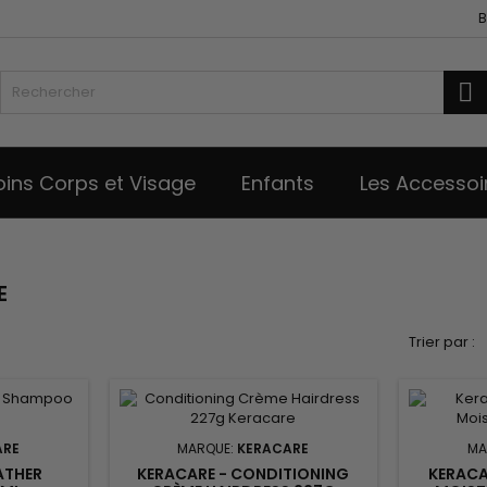
B
R
oins Corps et Visage
Enfants
Les Accessoi
E
Trier par :
ARE
MARQUE:
KERACARE
MA
LATHER
KERACARE - CONDITIONING
KERACA