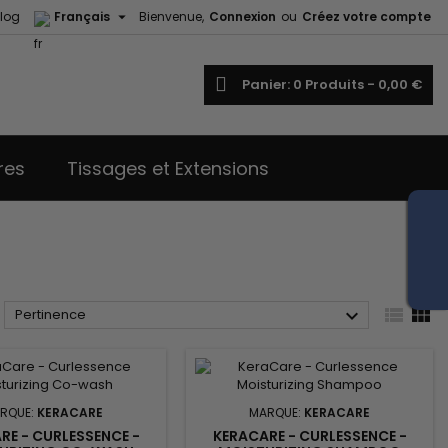

log
Français
Bienvenue,
Connexion
ou
Créez votre compte
echercher
Panier
0
Produits -
0,00 €
res
Tissages et Extensions



Pertinence
RQUE:
KERACARE
MARQUE:
KERACARE
RE - CURLESSENCE -
KERACARE - CURLESSENCE -