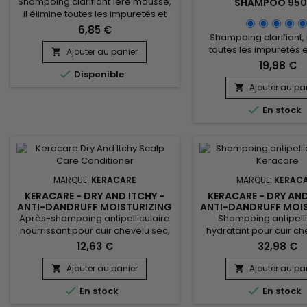
Shampoing clarifiant 1ère mousse,
SHAMPOO 95
il élimine toutes les impuretés et
résidus laissés par les produits
6,85 €
Shampoing clarifiant, 
coiffants.&nbsp; Sans sulfates, sa
toutes les impuretés e
formule douce est composée
Ajouter au panier

laissés par les pr
d'ingrédients qui nettoient,
19,98 €

coiffants.&nbsp; Sans s
Disponible
nourrissent et fortifient les cheveux.
formule douce est 
Ajouter au pa
&nbsp;KeraCare 1st Lather

d'ingrédients qui ne
Shampoo nettoie en profondeur,

En stock
nourrissent et fortifient 
détoxifie les cheveux et le cuir
&nbsp;KeraCare 1st
chevelu, rafraîchit et...
Shampoo nettoie en p
détoxifie les cheveux e
chevelu, rafraîchit et pu
Sa...
MARQUE:
KERACARE
MARQUE:
KERAC
KERACARE - DRY AND ITCHY -
KERACARE - DRY AND
ANTI-DANDRUFF MOISTURIZING
ANTI-DANDRUFF MOI
CONDITIONER
SHAMPOO 95
Après-shampoing antipelliculaire
Shampoing antipelli
nourrissant pour cuir chevelu sec,
hydratant pour cuir ch
sensible et irrité.&nbsp; KeraCare
sensible et irrité. Kera
12,63 €
32,98 €
Dry And Itchy Anti-Dandruff
Itchy Scalp Shampoo
Conditioner hydrate, facilite le
toutes formes d'impur
Ajouter au panier
Ajouter au pa


démêlage, renforce la structure
assécher le cuir chevel


En stock
En stock
des cheveux, atténue les
facilite le démêlage et
démangeaisons et les irritations
production de sébum