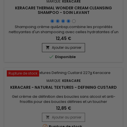
MARQUE:
KERACARE
KERACARE THERMAL WONDER CREAM CLEANSING
SHAMPOO - SOIN LAVANT
Shampoing crème qui&nbsp;combine les propriétés
nettoyantes d'un shampooing avec celles hydratantes d'un
après-shampoing. KeraCare Thermal Wonder Cleansing
12,45 €
Cream est formulé pour nettoyer les cheveux en douceur
tout en les nourrissant et en les hydratant.&nbsp; A base de
Ajouter au panier

kératine, pour réparer les cheveux abîmés en comblant les

Disponible
fissures.&nbsp; Grâce aux...
Rupture de stock
MARQUE:
KERACARE
KERACARE - NATURAL TEXTURES - DEFINING CUSTARD
Gel crème de définition des boucles sans alcool et anti-
frisottis pour des boucles définies et un toucher
voluptueux.&nbsp; Sa formule enrichie en extraits d’Amla et
12,85 €
Shikakaï, permet d’ hydrater en profondeur et de nourrir les
cheveux tandis que l’huile d’Argan et d’Abyssinie apportent
Ajouter au panier

une brillance naturelle aux boucles. Onctueux et non gras,...

Rupture de stock