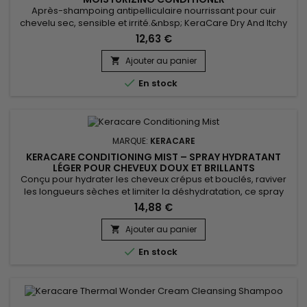
Après-shampoing antipelliculaire nourrissant pour cuir
chevelu sec, sensible et irrité.&nbsp; KeraCare Dry And Itchy
Anti-Dandruff Conditioner hydrate, facilite le démêlage,
12,63 €
renforce la structure des cheveux, atténue les
démangeaisons et les irritations du cuir chevelu.&nbsp;
Ajouter au panier

L’après-shampoing nourrissant anti-pelliculaire de KeraCare

En stock
permet de lutter...
MARQUE:
KERACARE
KERACARE CONDITIONING MIST – SPRAY HYDRATANT
LÉGER POUR CHEVEUX DOUX ET BRILLANTS
Conçu pour hydrater les cheveux crépus et bouclés, raviver
les longueurs sèches et limiter la déshydratation, ce spray
hydratant léger aide à redonner souplesse, douceur et
14,88 €
définition à la chevelure. Enrichi en Calendula Officinalis,
reconnu pour ses propriétés apaisantes et hydratantes, il
Ajouter au panier

contribue à adoucir la fibre capillaire, à maintenir...

En stock