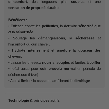
d’inconfort
, des longueurs plus
souples
et une
sensation de propreté durable
.
Bénéfices :
• Efficace contre les
pellicules
, la
dermite séborrhéique
et la
séborrhée
•
Soulage les démangeaisons
, la
sécheresse
et
l’
inconfort
du cuir chevelu
•
Hydrate intensément
et améliore la
douceur
des
cheveux
• Laisse les cheveux
nourris
,
souples
et
faciles à coiffer
• Idéal aussi pour
cuir chevelu normal
en période de
sécheresse (hiver)
• Aide à
limiter la casse
en améliorant le
démêlage
Technologie & principes actifs