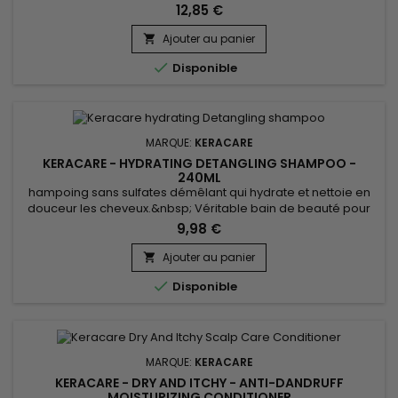
et améliore la porosité des cuticules. &nbsp;Humecto fortifie
12,85 €
les cheveux cassants, leur donne douceur, maniabilité et
brillance. &nbsp;Cette formule au parfum super agréable
Ajouter au panier

de&nbsp;KeraCare&nbsp;contribue réellement à prévenir

Disponible
les pointes...
MARQUE:
KERACARE
KERACARE - HYDRATING DETANGLING SHAMPOO -
240ML
hampoing sans sulfates démêlant qui hydrate et nettoie en
douceur les cheveux.&nbsp; Véritable bain de beauté pour
les cheveux, il supprime les excès d'huiles des cheveux et du
9,98 €
cuir chevelu sans décaper.&nbsp; Keracare Hydrating
Detangling Shampoo répare, améliore l’alignement de la
Ajouter au panier

cuticule, prévient des pointes fourchues et aide à minimiser

Disponible
la casse...
MARQUE:
KERACARE
KERACARE - DRY AND ITCHY - ANTI-DANDRUFF
MOISTURIZING CONDITIONER