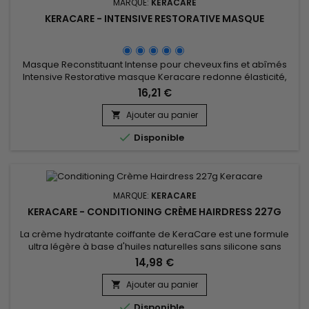
MARQUE:
KERACARE
KERACARE - INTENSIVE RESTORATIVE MASQUE
Masque Reconstituant Intense pour cheveux fins et abîmés
Intensive Restorative masque Keracare redonne élasticité,
revitalise et hydrate en profondeur. &nbsp;Les cuticules sont
16,21 €
scellées pour maintenir l’hydratation à l’intérieur de la fibre
capillaire.&nbsp; Vos cheveux sont moins emmêlés, plus
Ajouter au panier

faciles à coiffer, plus souples et brillants !

Disponible
MARQUE:
KERACARE
KERACARE - CONDITIONING CRÈME HAIRDRESS 227G
La crème hydratante coiffante de KeraCare est une formule
ultra légère à base d'huiles naturelles sans silicone sans
parabène.&nbsp; Excellente pour cheveux frisés, crépus,
14,98 €
cette formule s’absorbe rapidement, revitalise les cheveux
ternes et secs, et ajoute de l'éclat. &nbsp;Légère et non
Ajouter au panier

grasse, KeraCare Conditioning Crème Hairdress n'alourdit...

Disponible