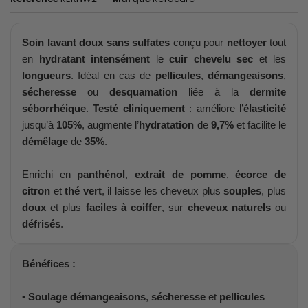
Soin lavant doux sans sulfates
conçu pour
nettoyer
tout
en
hydratant intensément
le
cuir chevelu sec
et les
longueurs
. Idéal en cas de
pellicules
,
démangeaisons
,
sécheresse
ou
desquamation
liée à la
dermite
séborrhéique
.
Testé cliniquement
: améliore l’
élasticité
jusqu’à
105%
, augmente l’
hydratation
de
9,7%
et facilite le
démêlage
de
35%
.
Enrichi en
panthénol
,
extrait de pomme
,
écorce de
citron
et
thé vert
, il laisse les cheveux plus
souples
, plus
doux
et plus
faciles à coiffer
, sur
cheveux naturels
ou
défrisés
.
Bénéfices :
•
Soulage démangeaisons
,
sécheresse
et
pellicules