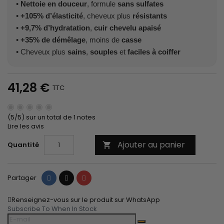
•
Nettoie en douceur
, formule
sans sulfates
•
+105% d’élasticité
, cheveux plus
résistants
•
+9,7% d’hydratation
,
cuir chevelu apaisé
•
+35% de démêlage
, moins de
casse
• Cheveux plus
sains
,
souples
et
faciles à coiffer
41,28 €
TTC
(5/5) sur un total de 1 notes
Lire les avis
Ajouter au panier
Quantité

Partager
Tweet
Pinterest
Partager
Renseignez-vous sur le produit sur WhatsApp
Subscribe To When In Stock