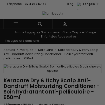

Téléphone:
+32 4 269 67 48
Blog
Français



Accueil
Soins cheveux
Soins Corps et Visage
Menu
Marques
Enfants
Les Accessoires
Tissages et Extensions
Accueil
Marques
KeraCare
Keracare Dry & Itchy Scalp
Anti-Dandruff Moisturizing Conditioner - Soin hydratant anti-
pelliculaire - 950ml
Keracare Dry & Itchy Scalp Anti-
Dandruff Moisturizing Conditioner -
Soin hydratant anti-pelliculaire -
950ml
Référence
KERNW2
Marque
Keracare