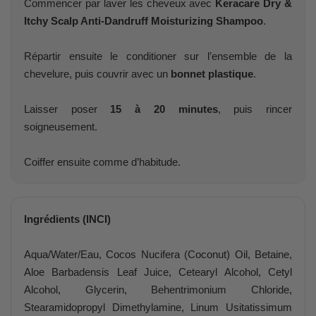
Commencer par laver les cheveux avec
Keracare Dry &
Itchy Scalp Anti-Dandruff Moisturizing Shampoo
.
Répartir ensuite le conditioner sur l’ensemble de la
chevelure, puis couvrir avec un
bonnet plastique
.
Laisser poser
15 à 20 minutes
, puis rincer
soigneusement.
Coiffer ensuite comme d’habitude.
Ingrédients (INCI)
Aqua/Water/Eau, Cocos Nucifera (Coconut) Oil, Betaine,
Aloe Barbadensis Leaf Juice, Cetearyl Alcohol, Cetyl
Alcohol, Glycerin, Behentrimonium Chloride,
Stearamidopropyl Dimethylamine, Linum Usitatissimum