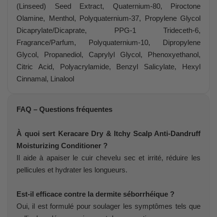
(Linseed) Seed Extract, Quaternium-80, Piroctone
Olamine, Menthol, Polyquaternium-37, Propylene Glycol
Dicaprylate/Dicaprate, PPG-1 Trideceth-6,
Fragrance/Parfum, Polyquaternium-10, Dipropylene
Glycol, Propanediol, Caprylyl Glycol, Phenoxyethanol,
Citric Acid, Polyacrylamide, Benzyl Salicylate, Hexyl
Cinnamal, Linalool
FAQ – Questions fréquentes
À quoi sert Keracare Dry & Itchy Scalp Anti-Dandruff
Moisturizing Conditioner ?
Il aide à apaiser le cuir chevelu sec et irrité, réduire les
pellicules et hydrater les longueurs.
Est-il efficace contre la dermite séborrhéique ?
Oui, il est formulé pour soulager les symptômes tels que