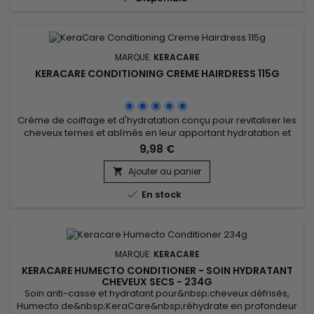
MARQUE:
KERACARE
KERACARE CONDITIONING CREME HAIRDRESS 115G
Crème de coiffage et d'hydratation conçu pour revitaliser les
cheveux ternes et abîmés en leur apportant hydratation et
nutrition. Enrichi en huile de ricin et en huile de jojoba
9,98 €
réputées pour leurs propriétés nourrissantes et hydratantes,
ce produit offre une hydratation en profondeur, adoucit les
Ajouter au panier

cheveux, leur donne de la brillance et améliore leur...

En stock
MARQUE:
KERACARE
KERACARE HUMECTO CONDITIONER - SOIN HYDRATANT
CHEVEUX SECS - 234G
Soin anti-casse et hydratant pour&nbsp;cheveux défrisés,
Humecto de&nbsp;KeraCare&nbsp;réhydrate en profondeur