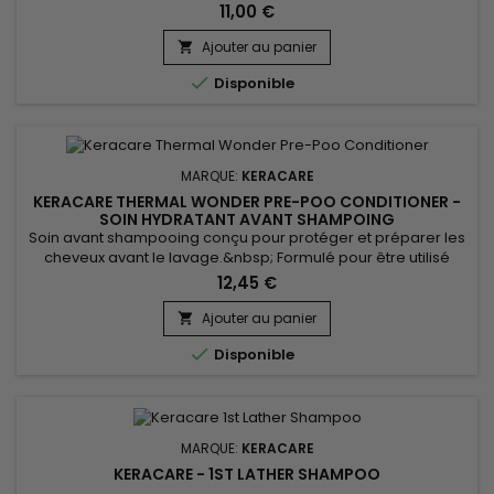
qui s'altèrent au fil du temps et se dénaturent sur les
11,00 €
longueurs et pointes. &nbsp;Keracare Cleansing
Creme&nbsp;nettoiera en douceur vos cheveux et votre cuir
Ajouter au panier

chevelu tout en éliminant les bactéries.&nbsp; Facilite le

Disponible
peignage, apaise les...
MARQUE:
KERACARE
KERACARE THERMAL WONDER PRE-POO CONDITIONER -
SOIN HYDRATANT AVANT SHAMPOING
Soin avant shampooing conçu pour protéger et préparer les
cheveux avant le lavage.&nbsp; Formulé pour être utilisé
avant l'utilisation d'un shampooing, &nbsp;Keracare Thermal
12,45 €
Wonder Pre-Poo Conditioner aide à détendre les cheveux et
à réduire les dommages causés par les outils de coiffure
Ajouter au panier

thermiques tels que les fers à lisser et les fers à

Disponible
friser.&nbsp;...
MARQUE:
KERACARE
KERACARE - 1ST LATHER SHAMPOO