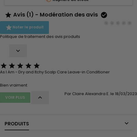
Avis (1) - Modération des avis



Noter le produit
Politique de traitement des avis produits






As I Am - Dry and Itchy Scalp Care Leave-in Conditioner
Bien vraiment
Par Claire Alexandra E. le 18/03/2023

VOIR PLUS

PRODUITS