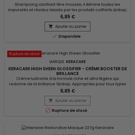
Shampoing clarifiant 1ère mousse, il élimine toutes les
impuretés et résidus laissés par les produits coiffants.&nbsp;
Sans sulfates, sa formule douce est composée d'ingrédients
6,85 €
qui nettoient, nourrissent et fortifient les cheveux.
&nbsp;KeraCare 1st Lather Shampoo nettoie en profondeur,
Ajouter au panier

détoxifie les cheveux et le cuir chevelu, rafraîchit et...

Disponible
Rupture de stock
MARQUE:
KERACARE
KERACARE HIGH SHEEN GLOSSIFIER - CRÈME BOOSTER DE
BRILLANCE
Crème lustrante à la formule riche et ultra légère qui
redonne de la brillance !&nbsp; Appropriée pour tous types
de cheveux (défrisés, permanentés, crépus, etc...). KeraCare
8,85 €
- High Sheen Glossifier maximise l'éclat et minimise la perte
d'humidité. &nbsp;Contient des émollients naturels lipophiles
Ajouter au panier

pour sceller les cuticules. &nbsp;Réduit la casse....

Rupture de stock