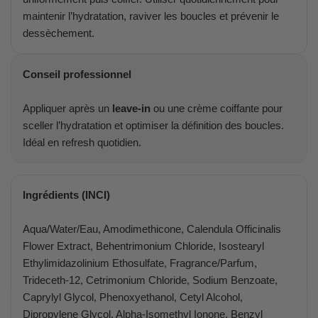
maintenir l’hydratation, raviver les boucles et prévenir le
dessèchement.
Conseil professionnel
Appliquer après un
leave-in
ou une crème coiffante pour
sceller l’hydratation et optimiser la définition des boucles.
Idéal en refresh quotidien.
Ingrédients (INCI)
Aqua/Water/Eau, Amodimethicone, Calendula Officinalis
Flower Extract, Behentrimonium Chloride, Isostearyl
Ethylimidazolinium Ethosulfate, Fragrance/Parfum,
Trideceth-12, Cetrimonium Chloride, Sodium Benzoate,
Caprylyl Glycol, Phenoxyethanol, Cetyl Alcohol,
Dipropylene Glycol, Alpha-Isomethyl Ionone, Benzyl