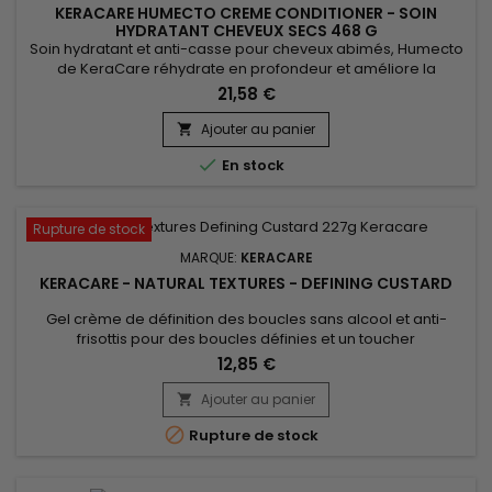
KERACARE HUMECTO CREME CONDITIONER - SOIN
HYDRATANT CHEVEUX SECS 468 G
Soin hydratant et anti-casse pour cheveux abimés, Humecto
de KeraCare réhydrate en profondeur et améliore la
porosité des cuticules. Il pénètre profondément dans la tige
21,58 €
capillaire répare et améliore la porosité de la surface des
cheveux pour une texture plus douce. Humecto fortifie les
Ajouter au panier

cheveux cassants, leur donne douceur, maniabilité et

En stock
brillance. Cette...
Rupture de stock
MARQUE:
KERACARE
KERACARE - NATURAL TEXTURES - DEFINING CUSTARD
Gel crème de définition des boucles sans alcool et anti-
frisottis pour des boucles définies et un toucher
voluptueux.&nbsp; Sa formule enrichie en extraits d’Amla et
12,85 €
Shikakaï, permet d’ hydrater en profondeur et de nourrir les
cheveux tandis que l’huile d’Argan et d’Abyssinie apportent
Ajouter au panier

une brillance naturelle aux boucles. Onctueux et non gras,...

Rupture de stock