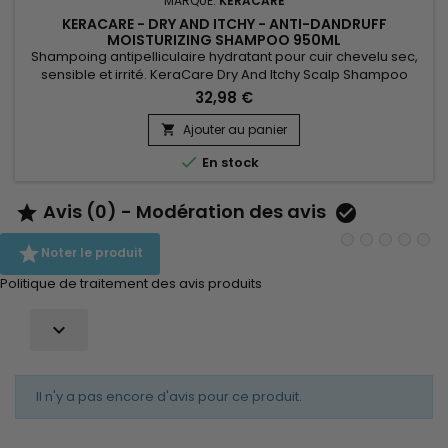
MARQUE:
KERACARE
KERACARE - DRY AND ITCHY - ANTI-DANDRUFF
MOISTURIZING SHAMPOO 950ML
Shampoing antipelliculaire hydratant pour cuir chevelu sec,
sensible et irrité. KeraCare Dry And Itchy Scalp Shampoo
élimine toutes formes d'impuretés sans assécher le cuir
32,98 €
chevelu, nourrit, facilite le démêlage et régule la production
de sébum tout en luttant efficacement contre les
Ajouter au panier

démangeaisons, pellicules et l'assèchement du cuir chevelu.

En stock
Infusé à...
Avis (0) - Modération des avis



Noter le produit
Politique de traitement des avis produits

Il n'y a pas encore d'avis pour ce produit.