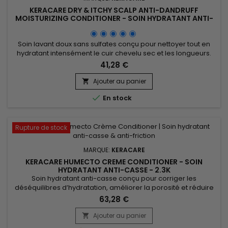
KERACARE DRY & ITCHY SCALP ANTI-DANDRUFF
MOISTURIZING CONDITIONER - SOIN HYDRATANT ANTI-
PELLICULAIRE - 950ML
Soin lavant doux sans sulfates conçu pour nettoyer tout en
hydratant intensément le cuir chevelu sec et les longueurs.
Idéal en cas de pellicules, démangeaisons, sécheresse ou
41,28 €
desquamation liée à la dermite séborrhéique. Testé
cliniquement : améliore l’élasticité jusqu’à 105%, augmente
Ajouter au panier

l’hydratation de 9,7% et facilite le démêlage de 35%. Enrichi...

En stock
Rupture de stock
MARQUE:
KERACARE
KERACARE HUMECTO CREME CONDITIONER - SOIN
HYDRATANT ANTI-CASSE - 2.3K
Soin hydratant anti-casse conçu pour corriger les
déséquilibres d’hydratation, améliorer la porosité et réduire
la friction entre les fibres capillaires afin de limiter la casse. Il
63,28 €
aide à prévenir la déshydratation causée par les traitements
chimiques et les appareils chauffants, tout en apportant du
Ajouter au panier

corps et de la souplesse aux cheveux. Enrichi...