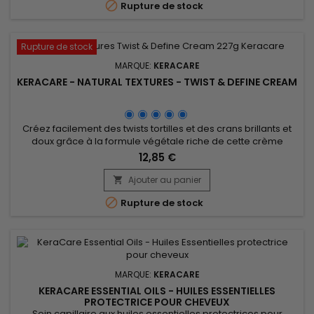

Rupture de stock
Rupture de stock
MARQUE:
KERACARE
KERACARE - NATURAL TEXTURES - TWIST & DEFINE CREAM
Créez facilement des twists tortilles et des crans brillants et
doux grâce à la formule végétale riche de cette crème
Keracare qui hydrate et donne souplesse. &nbsp;Une fois
12,85 €
secs, vos cheveux auront la forme et la base des boucles
désirées. &nbsp;Vos cheveux seront parfaitement hydratés
Ajouter au panier

et ultra-brillants, grâce aux huiles d'Argan, d' Abyssinie et de...

Rupture de stock
MARQUE:
KERACARE
KERACARE ESSENTIAL OILS - HUILES ESSENTIELLES
PROTECTRICE POUR CHEVEUX
Soin capillaire aux huiles essentielles protectrices pour