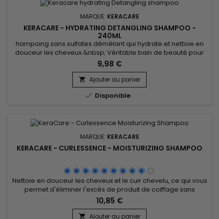
MARQUE:
KERACARE
KERACARE - HYDRATING DETANGLING SHAMPOO -
240ML
hampoing sans sulfates démêlant qui hydrate et nettoie en
douceur les cheveux.&nbsp; Véritable bain de beauté pour
les cheveux, il supprime les excès d'huiles des cheveux et du
9,98 €
cuir chevelu sans décaper.&nbsp; Keracare Hydrating
Detangling Shampoo répare, améliore l’alignement de la
Ajouter au panier

cuticule, prévient des pointes fourchues et aide à minimiser

Disponible
la casse...
MARQUE:
KERACARE
KERACARE - CURLESSENCE - MOISTURIZING SHAMPOO
Nettoie en douceur les cheveux et le cuir chevelu, ce qui vous
permet d'éliminer l'excès de produit de coiffage sans
éliminer toutes vos huiles naturelles ! KeraCare Curlessence
10,85 €
Moisturizing Shampoo hydrate merveilleusement, démêle et
ajoute de la brillance.
Ajouter au panier
