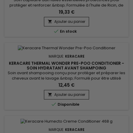
protéger et renforcer.&nbsp; Formulée à l'huile de Ricin, de
noix de Coco, l'extrait de feuilles de Jojoba et d'Aloe Vera,
19,33 €
idéales pour nourrir et renforcer les cheveux.&nbsp; L'huile
de Ricin favorise la croissance des cheveux et les renforce
Ajouter au panier

grâce à ses acides gras essentiels.&nbsp; L'huile de...

En stock
MARQUE:
KERACARE
KERACARE THERMAL WONDER PRE-POO CONDITIONER -
SOIN HYDRATANT AVANT SHAMPOING
Soin avant shampooing conçu pour protéger et préparer les
cheveux avant le lavage.&nbsp; Formulé pour être utilisé
avant l'utilisation d'un shampooing, &nbsp;Keracare Thermal
12,45 €
Wonder Pre-Poo Conditioner aide à détendre les cheveux et
à réduire les dommages causés par les outils de coiffure
Ajouter au panier

thermiques tels que les fers à lisser et les fers à

Disponible
friser.&nbsp;...
MARQUE:
KERACARE