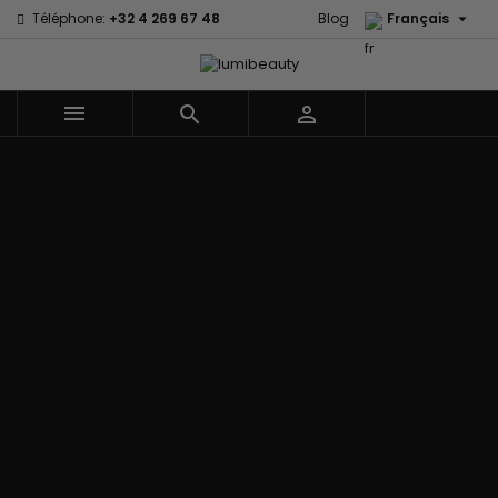

Téléphone:
+32 4 269 67 48
Blog
Français



Menu
Accueil
Marques
60 secondes
Civic Cream
Em2h
Creme Of
Affirm
Nature
Izzy Coiffe
Palmers
Alikay Naturals
Curls
Jessicurl
Premium
Agadir
CurlyWorld
Kee Mee Lissage
Keratin Caviar
Ambi Skin
Dark and
Coréen
PureScalp Hair
Care
Lovely
KeraCare
Spa
ApHogee
Design
Keraplex
Rafete Skin
As I Am
Essentials
Kinky Curly
Shea Moisture
Avlon Texture
DevaCurl
Lyscia lissage au
Shea Moisture -
Release
Dudu-Osun
Tanin
Kids
BaByliss Pro
Eco Styler
Makari de Suisse
Sibel
Biopeptides -
EM2H
Makari Bébé
Skin Light
EM2H
EM2H
Mielle Organics
Sunny Isle