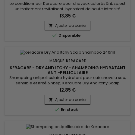
Le conditionneur Keracare pour cheveux colorés&nbsp;est
un traitement revitalisant-hydratant de haute intensité
spécialement étudié pour améliorer et préserver le tonus
13,85 €
dans les cheveux colorés. &nbsp;Il laisse les cheveux
extrêmement doux et soyeux tout en les protégeant des
Ajouter au panier

effets des rayons UV.

Disponible
MARQUE:
KERACARE
KERACARE - DRY AND ITCHY - SHAMPOING HYDRATANT
ANTI-PELLICULAIRE
Shampoing antipelliculaire hydratant pour cuir chevelu sec,
sensible et irrité.&nbsp; KeraCare Dry And Itchy Scalp
Shampoo nettoie en douceur, hydrate intensément et
12,85 €
démêle instantanément les cheveux tout en combattant de
manière efficace les démangeaisons, la desquamation du
Ajouter au panier

cuir chevelu et régule la surproduction de sébum sans

En stock
laisser de film...