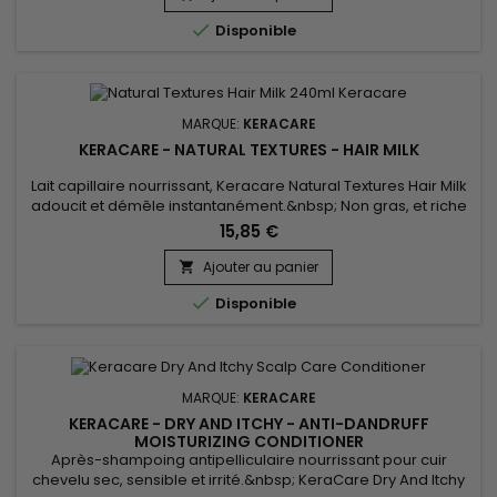

Disponible
MARQUE:
KERACARE
KERACARE - NATURAL TEXTURES - HAIR MILK
Lait capillaire nourrissant, Keracare Natural Textures Hair Milk
adoucit et démêle instantanément.&nbsp; Non gras, et riche
en huiles d'Amla, Shikakai, Argan, de Jojoba et d'Amande, le
15,85 €
lait capillaire de Keracare réduit les frisottis et prévient de la
casse.&nbsp; Léger pour un soin quotidien, Keracare Natural
Ajouter au panier

Textures Hair Milk donne force et...

Disponible
MARQUE:
KERACARE
KERACARE - DRY AND ITCHY - ANTI-DANDRUFF
MOISTURIZING CONDITIONER
Après-shampoing antipelliculaire nourrissant pour cuir
chevelu sec, sensible et irrité.&nbsp; KeraCare Dry And Itchy