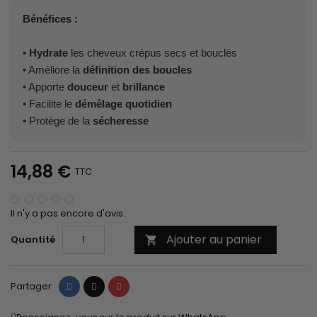
Bénéfices :
•
Hydrate
les cheveux crépus secs et bouclés
• Améliore la
définition des boucles
• Apporte
douceur
et
brillance
• Facilite le
démêlage quotidien
• Protège de la
sécheresse
14,88 €
TTC
Il n'y a pas encore d'avis.
Ajouter au panier
Quantité

Partager
Tweet
Pinterest
Partager