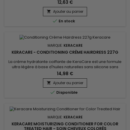
Anti-Dandruff Conditioner hydrate, facilite le démêlage,
12,63 €
renforce la structure des cheveux, atténue les
démangeaisons et les irritations du cuir chevelu.&nbsp;
Ajouter au panier

L’après-shampoing nourrissant anti-pelliculaire de KeraCare

En stock
permet de lutter...
MARQUE:
KERACARE
KERACARE - CONDITIONING CRÈME HAIRDRESS 227G
La crème hydratante coiffante de KeraCare est une formule
ultra légère à base d'huiles naturelles sans silicone sans
parabène.&nbsp; Excellente pour cheveux frisés, crépus,
14,98 €
cette formule s’absorbe rapidement, revitalise les cheveux
ternes et secs, et ajoute de l'éclat. &nbsp;Légère et non
Ajouter au panier

grasse, KeraCare Conditioning Crème Hairdress n'alourdit...

Disponible
MARQUE:
KERACARE
KERACARE MOISTURIZING CONDITIONER FOR COLOR
TREATED HAIR - SOIN CHEVEUX COLORÉS