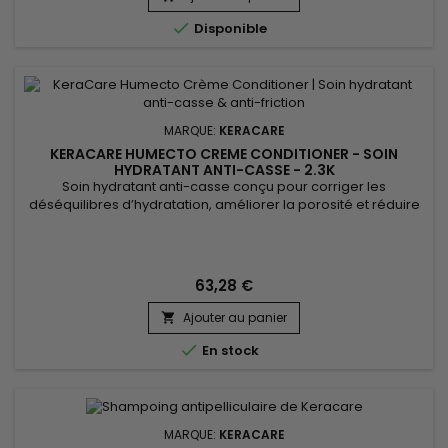

Disponible
MARQUE:
KERACARE
KERACARE HUMECTO CREME CONDITIONER - SOIN
HYDRATANT ANTI-CASSE - 2.3K
Soin hydratant anti-casse conçu pour corriger les
déséquilibres d’hydratation, améliorer la porosité et réduire
la friction entre les fibres capillaires afin de limiter la casse. Il
aide à prévenir la déshydratation causée par les traitements
chimiques et les appareils chauffants, tout en apportant du
corps et de la souplesse aux cheveux. Enrichi...
63,28 €
Ajouter au panier


En stock
MARQUE:
KERACARE