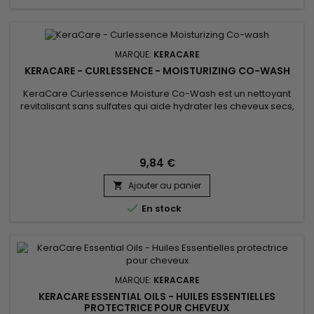
MARQUE:
KERACARE
KERACARE - CURLESSENCE - MOISTURIZING CO-WASH
KeraCare Curlessence Moisture Co-Wash est un nettoyant
revitalisant sans sulfates qui aide hydrater les cheveux secs,
à démêler et à définir les boucles naturelles.&nbsp; Formulé
avec de l’huile de Ricin noire et de l’huile de noix de Coco,
KeraCare Curlessence&nbsp;Moisture Co-Wash donne
douceur et brillance aux cheveux.&nbsp;&nbsp;Keracare
9,84 €
Curlessence...
Ajouter au panier


En stock
MARQUE:
KERACARE
KERACARE ESSENTIAL OILS - HUILES ESSENTIELLES
PROTECTRICE POUR CHEVEUX