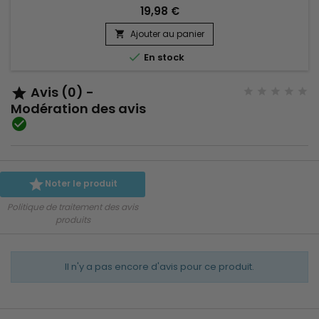
nettoient, nourrissent et fortifient les cheveux.
19,98 €
&nbsp;KeraCare 1st Lather Shampoo nettoie en profondeur,
Ajouter au panier
détoxifie les cheveux et le cuir chevelu, rafraîchit et

purifie.&nbsp; Sa...

En stock
Avis (0) -

Modération des avis


Noter le produit
Politique de traitement des avis
produits
Il n'y a pas encore d'avis pour ce produit.