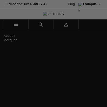

Téléphone:
+32 4 269 67 48
Blog
Français



Menu
Accueil
Marques
60 secondes
Civic Cream
Em2h
Creme Of
Affirm
Nature
Izzy Coiffe
Palmers
Alikay Naturals
Curls
Jessicurl
Premium
Agadir
CurlyWorld
Kee Mee Lissage
Keratin Caviar
Ambi Skin
Dark and
Coréen
PureScalp Hair
Care
Lovely
KeraCare
Spa
ApHogee
Design
Keraplex
Rafete Skin
As I Am
Essentials
Kinky Curly
Shea Moisture
Avlon Texture
DevaCurl
Lyscia lissage au
Shea Moisture -
Release
Dudu-Osun
Tanin
Kids
BaByliss Pro
Eco Styler
Makari de Suisse
Sibel
Biopeptides -
EM2H
Makari Bébé
Skin Light
EM2H
EM2H
Mielle Organics
Sunny Isle