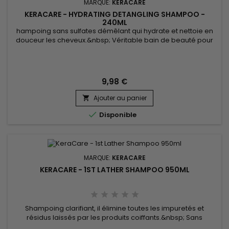
MARQUE:
KERACARE
KERACARE - HYDRATING DETANGLING SHAMPOO -
240ML
hampoing sans sulfates démêlant qui hydrate et nettoie en
douceur les cheveux.&nbsp; Véritable bain de beauté pour
les cheveux, il supprime les excès d'huiles des cheveux et du
cuir chevelu sans décaper.&nbsp; Keracare Hydrating
Detangling Shampoo répare, améliore l’alignement de la
cuticule, prévient des pointes fourchues et aide à minimiser
9,98 €
la casse...
Ajouter au panier


Disponible
MARQUE:
KERACARE
KERACARE - 1ST LATHER SHAMPOO 950ML
Shampoing clarifiant, il élimine toutes les impuretés et
résidus laissés par les produits coiffants.&nbsp; Sans
sulfates, sa formule douce est composée d'ingrédients qui