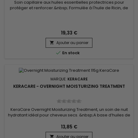
Soin capillaire aux huiles essentielles protectrices pour
protéger et renforcer.&nbsp; Formulée à l'huile de Ricin, de
noix de Coco, l'extrait de feuilles de Jojoba et d'Aloe Vera,
idéales pour nourrir et renforcer les cheveux.&nbsp; L'huile
de Ricin favorise la croissance des cheveux et les renforce
grâce à ses acides gras essentiels.&nbsp; L'huile de...
19,33 €
Ajouter au panier


En stock
MARQUE:
KERACARE
KERACARE - OVERNIGHT MOISTURIZING TREATMENT
KeraCare Overnight Moisturizing Treatment, un soin de nuit
hydratant idéal pour cheveux secs. &nbsp;A base d’huiles de
Tournesol et de noix de Coco aux propriétés hydratantes et
émollientes, KeraCare Overnight assouplit, donne douceur et
13,85 €
hydrate en profondeur. &nbsp;Anti-frisottis, il permet de
Ajouter au panier
démêler en douceur, évite la casse et revitalise le cheveu....
