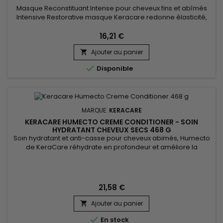
Masque Reconstituant Intense pour cheveux fins et abîmés
Intensive Restorative masque Keracare redonne élasticité,
revitalise et hydrate en profondeur. &nbsp;Les cuticules sont
scellées pour maintenir l’hydratation à l’intérieur de la fibre
16,21 €
capillaire.&nbsp; Vos cheveux sont moins emmêlés, plus
Ajouter au panier
faciles à coiffer, plus souples et brillants !


Disponible
MARQUE:
KERACARE
KERACARE HUMECTO CREME CONDITIONER - SOIN
HYDRATANT CHEVEUX SECS 468 G
Soin hydratant et anti-casse pour cheveux abimés, Humecto
de KeraCare réhydrate en profondeur et améliore la
porosité des cuticules. Il pénètre profondément dans la tige
capillaire répare et améliore la porosité de la surface des
cheveux pour une texture plus douce. Humecto fortifie les
cheveux cassants, leur donne douceur, maniabilité et
21,58 €
brillance. Cette...
Ajouter au panier


En stock