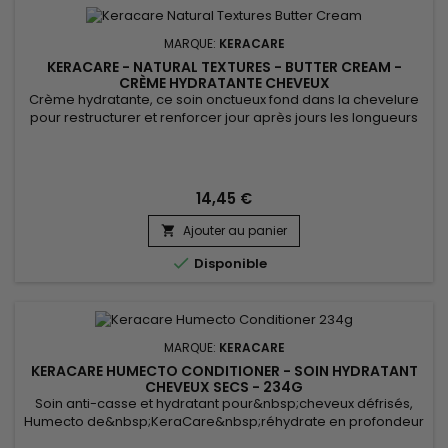
MARQUE:
KERACARE
KERACARE - NATURAL TEXTURES - BUTTER CREAM -
CRÈME HYDRATANTE CHEVEUX
Crème hydratante, ce soin onctueux fond dans la chevelure
pour restructurer et renforcer jour après jours les longueurs
abîmées et fragilisées.&nbsp; Formulé avec du beurre de
Karité et de Cacao, d’huiles de Shikakai et d’Argan, KeraCare
Natural Textures Butter Cream Gaine et démêle les cheveux,
apporte douceur, souplesse et brillance à la...
14,45 €
Ajouter au panier


Disponible
MARQUE:
KERACARE
KERACARE HUMECTO CONDITIONER - SOIN HYDRATANT
CHEVEUX SECS - 234G
Soin anti-casse et hydratant pour&nbsp;cheveux défrisés,
Humecto de&nbsp;KeraCare&nbsp;réhydrate en profondeur
et améliore la porosité des cuticules. &nbsp;Humecto fortifie