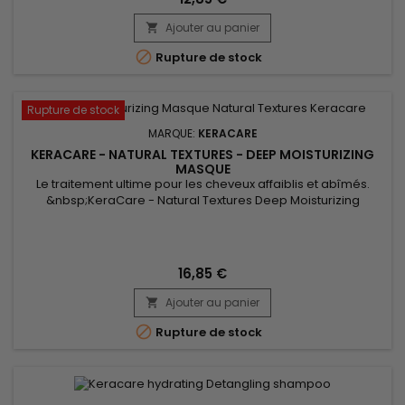
désirées. &nbsp;Vos cheveux seront parfaitement hydratés
Ajouter au panier
et ultra-brillants, grâce aux huiles d'Argan, d' Abyssinie et de...


Rupture de stock
Rupture de stock
MARQUE:
KERACARE
KERACARE - NATURAL TEXTURES - DEEP MOISTURIZING
MASQUE
Le traitement ultime pour les cheveux affaiblis et abîmés.
&nbsp;KeraCare - Natural Textures Deep Moisturizing
Masque fortifie les cheveux, les rendant jusqu’à 42% plus forts
! Grâce à son mélange spécial d'extraits de fruits, ce masque
hydratant profond KeraCare aide à améliorer l'élasticité et
permet aux cheveux de résister au coiffage thermique sans...
16,85 €
Ajouter au panier


Rupture de stock