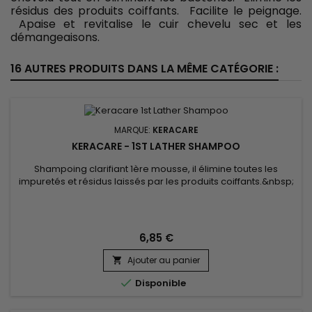
résidus des produits coiffants. Facilite le peignage.
Apaise et revitalise le cuir chevelu sec et les
démangeaisons.
16 AUTRES PRODUITS DANS LA MÊME CATÉGORIE :
MARQUE:
KERACARE
KERACARE - 1ST LATHER SHAMPOO
Shampoing clarifiant 1ère mousse, il élimine toutes les
impuretés et résidus laissés par les produits coiffants.&nbsp;
Sans sulfates, sa formule douce est composée d'ingrédients
qui nettoient, nourrissent et fortifient les cheveux.
&nbsp;KeraCare 1st Lather Shampoo nettoie en profondeur,
détoxifie les cheveux et le cuir chevelu, rafraîchit et...
6,85 €
Ajouter au panier


Disponible