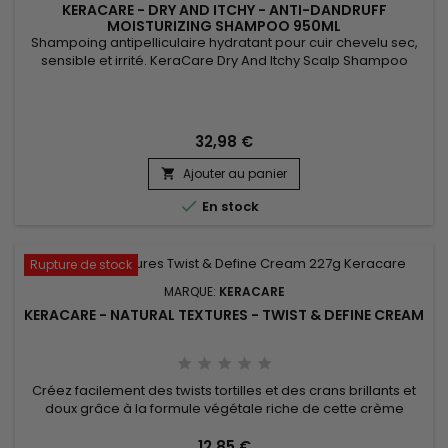
KERACARE - DRY AND ITCHY - ANTI-DANDRUFF
MOISTURIZING SHAMPOO 950ML
Shampoing antipelliculaire hydratant pour cuir chevelu sec,
sensible et irrité. KeraCare Dry And Itchy Scalp Shampoo
élimine toutes formes d'impuretés sans assécher le cuir
chevelu, nourrit, facilite le démêlage et régule la production
de sébum tout en luttant efficacement contre les
démangeaisons, pellicules et l'assèchement du cuir chevelu.
32,98 €
Infusé à...
Ajouter au panier


En stock
Rupture de stock
MARQUE:
KERACARE
KERACARE - NATURAL TEXTURES - TWIST & DEFINE CREAM
Créez facilement des twists tortilles et des crans brillants et
doux grâce à la formule végétale riche de cette crème
Keracare qui hydrate et donne souplesse. &nbsp;Une fois
secs, vos cheveux auront la forme et la base des boucles
12,85 €