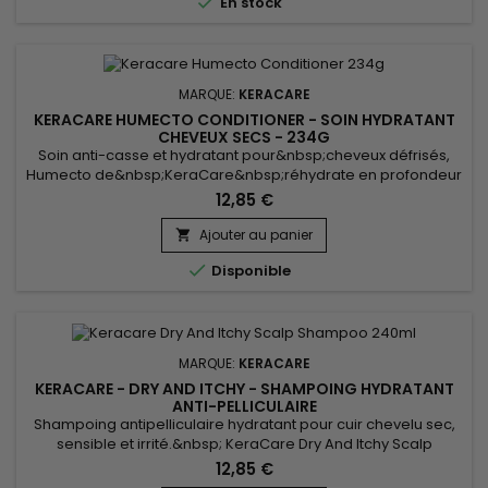

En stock
MARQUE:
KERACARE
KERACARE HUMECTO CONDITIONER - SOIN HYDRATANT
CHEVEUX SECS - 234G
Soin anti-casse et hydratant pour&nbsp;cheveux défrisés,
Humecto de&nbsp;KeraCare&nbsp;réhydrate en profondeur
et améliore la porosité des cuticules. &nbsp;Humecto fortifie
12,85 €
les cheveux cassants, leur donne douceur, maniabilité et
brillance. &nbsp;Cette formule au parfum super agréable
Ajouter au panier

de&nbsp;KeraCare&nbsp;contribue réellement à prévenir

Disponible
les pointes...
MARQUE:
KERACARE
KERACARE - DRY AND ITCHY - SHAMPOING HYDRATANT
ANTI-PELLICULAIRE
Shampoing antipelliculaire hydratant pour cuir chevelu sec,
sensible et irrité.&nbsp; KeraCare Dry And Itchy Scalp
Shampoo nettoie en douceur, hydrate intensément et
12,85 €
démêle instantanément les cheveux tout en combattant de