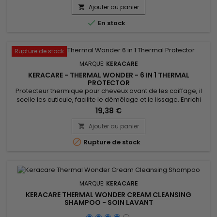
manière efficace les démangeaisons, la desquamation du
Ajouter au panier

cuir chevelu et régule la surproduction de sébum sans

En stock
laisser de film...
Rupture de stock
MARQUE:
KERACARE
KERACARE - THERMAL WONDER - 6 IN 1 THERMAL
PROTECTOR
Protecteur thermique pour cheveux avant de les coiffage, il
scelle les cuticule, facilite le démêlage et le lissage. Enrichi
en huile de marula riche en antioxydants et en acides gras
19,38 €
essentiels, pour nourrir et protéger les cheveux contre les
dommages causés par la chaleur. L’aloe vera riche en
Ajouter au panier

vitamines aide à apaiser, à nourrir les cheveux et à...

Rupture de stock
MARQUE:
KERACARE
KERACARE THERMAL WONDER CREAM CLEANSING
SHAMPOO - SOIN LAVANT