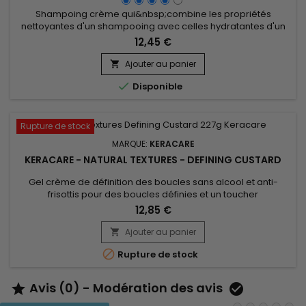
Shampoing crème qui&nbsp;combine les propriétés
nettoyantes d'un shampooing avec celles hydratantes d'un
après-shampoing. KeraCare Thermal Wonder Cleansing
12,45 €
Cream est formulé pour nettoyer les cheveux en douceur
tout en les nourrissant et en les hydratant.&nbsp; A base de
Ajouter au panier

kératine, pour réparer les cheveux abîmés en comblant les

Disponible
fissures.&nbsp; Grâce aux...
Rupture de stock
MARQUE:
KERACARE
KERACARE - NATURAL TEXTURES - DEFINING CUSTARD
Gel crème de définition des boucles sans alcool et anti-
frisottis pour des boucles définies et un toucher
voluptueux.&nbsp; Sa formule enrichie en extraits d’Amla et
12,85 €
Shikakaï, permet d’ hydrater en profondeur et de nourrir les
cheveux tandis que l’huile d’Argan et d’Abyssinie apportent
Ajouter au panier

une brillance naturelle aux boucles. Onctueux et non gras,...

Rupture de stock
Avis (0) - Modération des avis

