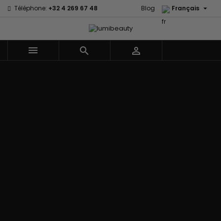

Téléphone:
+32 4 269 67 48
Blog
Français



Menu
Accueil
Marques
60 secondes
Civic Cream
Em2h
Creme Of
Affirm
Nature
Izzy Coiffe
Palmers
Alikay Naturals
Curls
Jessicurl
Premium
Agadir
CurlyWorld
Kee Mee Lissage
Keratin Caviar
Ambi Skin
Dark and
Coréen
PureScalp Hair
Care
Lovely
KeraCare
Spa
ApHogee
Design
Keraplex
Rafete Skin
As I Am
Essentials
Kinky Curly
Shea Moisture
Avlon Texture
DevaCurl
Lyscia lissage au
Shea Moisture -
Release
Dudu-Osun
Tanin
Kids
BaByliss Pro
Eco Styler
Makari de Suisse
Sibel
Biopeptides -
EM2H
Makari Bébé
Skin Light
EM2H
EM2H
Mielle Organics
Sunny Isle