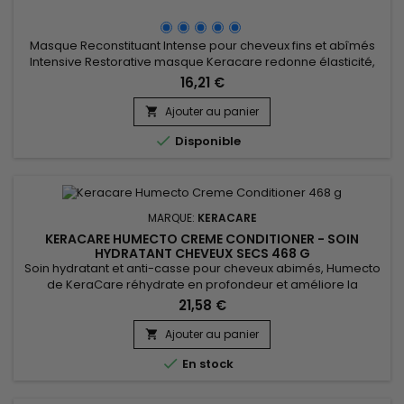
Masque Reconstituant Intense pour cheveux fins et abîmés
Intensive Restorative masque Keracare redonne élasticité,
revitalise et hydrate en profondeur. &nbsp;Les cuticules sont
16,21 €
scellées pour maintenir l’hydratation à l’intérieur de la fibre
capillaire.&nbsp; Vos cheveux sont moins emmêlés, plus
Ajouter au panier

faciles à coiffer, plus souples et brillants !

Disponible
MARQUE:
KERACARE
KERACARE HUMECTO CREME CONDITIONER - SOIN
HYDRATANT CHEVEUX SECS 468 G
Soin hydratant et anti-casse pour cheveux abimés, Humecto
de KeraCare réhydrate en profondeur et améliore la
porosité des cuticules. Il pénètre profondément dans la tige
21,58 €
capillaire répare et améliore la porosité de la surface des
cheveux pour une texture plus douce. Humecto fortifie les
Ajouter au panier

cheveux cassants, leur donne douceur, maniabilité et

En stock
brillance. Cette...