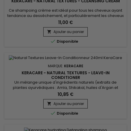
KERACARE - NATURAL TEXTURES - CLEANSING CREAM
Ce shampoing crème est idéal pour tous les cheveux ayant
tendance au dessèchement, et particulièrement les cheveux
qui s'altèrent au fil du temps et se dénaturent sur les
11,00 €
longueurs et pointes. &nbsp;Keracare Cleansing
Creme&nbsp;nettoiera en douceur vos cheveux et votre cuir
Ajouter au panier

chevelu tout en éliminant les bactéries.&nbsp; Facilite le

Disponible
peignage, apaise les...
MARQUE:
KERACARE
KERACARE - NATURAL TEXTURES - LEAVE-IN
CONDITIONER
Un mélange unique d'ingrédients naturels (extraits de
plantes ayurvédiques : Amla, Shikakaï, huiles d'Argan et
d'Abyssinie) pour bien démêler, et sans rinçage, Natural
10,85 €
Textures Leave-In Conditionneur de KeraCare hydrate et
nourrit profondément les cheveux, définit les boucles et évite
Ajouter au panier

les frisottis.&nbsp;&nbsp;

Disponible