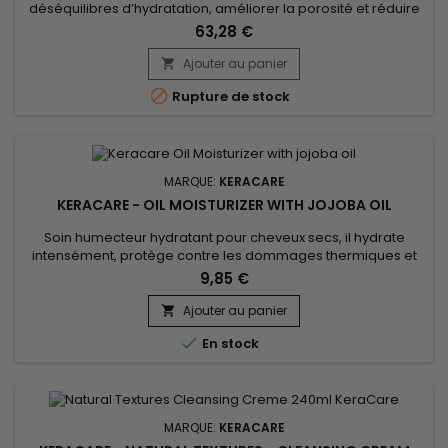
déséquilibres d’hydratation, améliorer la porosité et réduire
la friction entre les fibres capillaires afin de limiter la casse. Il
63,28 €
aide à prévenir la déshydratation causée par les traitements
chimiques et les appareils chauffants, tout en apportant du
Ajouter au panier

corps et de la souplesse aux cheveux. Enrichi...

Rupture de stock
MARQUE:
KERACARE
KERACARE - OIL MOISTURIZER WITH JOJOBA OIL
Soin humecteur hydratant pour cheveux secs, il hydrate
intensément, protège contre les dommages thermiques et
apporte brillance.&nbsp; Enrichi en huile de Ricin pour
9,85 €
fortifier.&nbsp; Sa formule hydratante riche en nourrit les
cheveux endommagés pour garantir un résultat doux, brillant
Ajouter au panier

et hydraté. &nbsp;Keracare Humecteur à l'huile de Jojoba

En stock
fortifie la...
MARQUE:
KERACARE