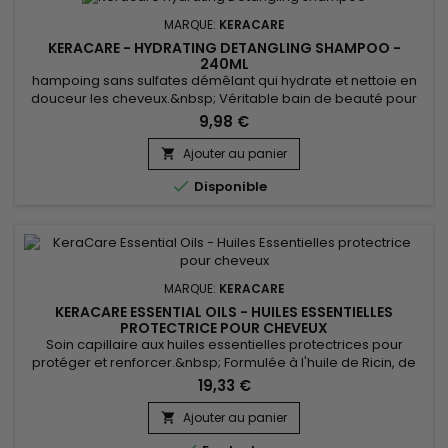
MARQUE:
KERACARE
KERACARE - HYDRATING DETANGLING SHAMPOO -
240ML
hampoing sans sulfates démêlant qui hydrate et nettoie en
douceur les cheveux.&nbsp; Véritable bain de beauté pour
les cheveux, il supprime les excès d'huiles des cheveux et du
9,98 €
cuir chevelu sans décaper.&nbsp; Keracare Hydrating
Detangling Shampoo répare, améliore l’alignement de la
Ajouter au panier

cuticule, prévient des pointes fourchues et aide à minimiser

Disponible
la casse...
MARQUE:
KERACARE
KERACARE ESSENTIAL OILS - HUILES ESSENTIELLES
PROTECTRICE POUR CHEVEUX
Soin capillaire aux huiles essentielles protectrices pour
protéger et renforcer.&nbsp; Formulée à l'huile de Ricin, de
noix de Coco, l'extrait de feuilles de Jojoba et d'Aloe Vera,
19,33 €
idéales pour nourrir et renforcer les cheveux.&nbsp; L'huile
de Ricin favorise la croissance des cheveux et les renforce
Ajouter au panier

grâce à ses acides gras essentiels.&nbsp; L'huile de...