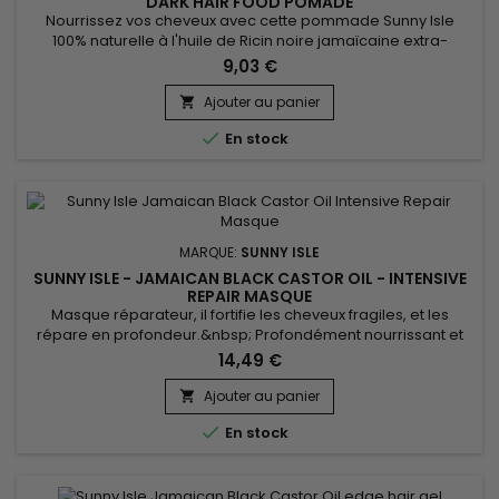
DARK HAIR FOOD POMADE
Nourrissez vos cheveux avec cette pommade Sunny Isle
100% naturelle à l'huile de Ricin noire jamaïcaine extra-
foncée.&nbsp; Une solution parfaite pour hydrater le cuir
9,03 €
chevelu sec et prévenir la casse des cheveux tout en
combattant les cheveux crépus et les pellicules. &nbsp;Sunny
Ajouter au panier

Isle - Jamaican Black Castor Oil - Extra Dark Hair Food

En stock
Pomade est...
MARQUE:
SUNNY ISLE
SUNNY ISLE - JAMAICAN BLACK CASTOR OIL - INTENSIVE
REPAIR MASQUE
Masque réparateur, il fortifie les cheveux fragiles, et les
répare en profondeur.&nbsp; Profondément nourrissant et
hydratant, Sunny Isle Jamaican Black Castor Oil Intensive
14,49 €
Repair Masque améliore la résistance des cheveux, tout en
favorisant la pousse, la douceur et la brillance. Les huiles de
Ajouter au panier

Carthame et de pépin de Raisin riche en antioxydants...

En stock