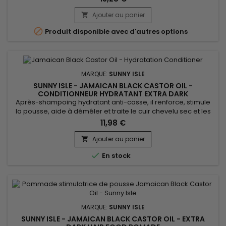
aromathérapie ! Elle est un antibiotique naturel, antiseptique,
anti-dépresseur, sédatif !... elle fonctionne bien sur peau
Ajouter au panier

sèche ou à tendance acnéique, ou encore le traitement

Produit disponible avec d'autres options
contre...
MARQUE:
SUNNY ISLE
SUNNY ISLE - JAMAICAN BLACK CASTOR OIL -
CONDITIONNEUR HYDRATANT EXTRA DARK
Après-shampoing hydratant anti-casse, il renforce, stimule
la pousse, aide à démêler et traite le cuir chevelu sec et les
démangeaisons. Sunny Isle Extra Dark Jamaican Black
11,98 €
Castor Oil Conditioner contient de la protéine de blé, pour
fortifier les cheveux et les réparer. Cet après-shampooing
Ajouter au panier

est idéal pour adoucir et apporter de la brillance aux

En stock
cheveux...
MARQUE:
SUNNY ISLE
SUNNY ISLE - JAMAICAN BLACK CASTOR OIL - EXTRA