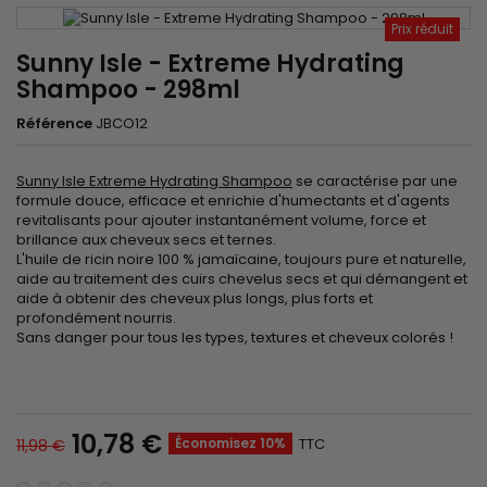
Prix réduit
Sunny Isle - Extreme Hydrating
Shampoo - 298ml
Référence
JBCO12
Sunny Isle Extreme Hydrating Shampoo
se caractérise par une
formule douce, efficace et enrichie d'humectants et d'agents
revitalisants pour ajouter instantanément volume, force et
brillance aux cheveux secs et ternes.
L'huile de ricin noire 100 % jamaïcaine, toujours pure et naturelle,
aide au traitement des cuirs chevelus secs et qui démangent et
aide à obtenir des cheveux plus longs, plus forts et
profondément nourris.
Sans danger pour tous les types, textures et cheveux colorés !
10,78 €
Économisez 10%
TTC
11,98 €