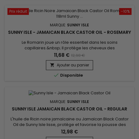
Prix réduit
-10%
MARQUE:
SUNNY ISLE
SUNNY ISLE - JAMAICAN BLACK CASTOR OIL - ROSEMARY
Le Romarin joue un rôle essentiel dans les soins
capillaires.&nbsp; Il protège les cheveux des
pellicules.&nbsp; Donc, pour ceux/celles d'entre vous qui
11,68 €
12,98 €
aiment un parfum doux et frais sur la peau et/ou des cheveux
sains, alors cette combinaison est faite pour vous.Quantité :
Ajouter au panier

118ml

Disponible
MARQUE:
SUNNY ISLE
SUNNY ISLE JAMAICAN BLACK CASTOR OIL - REGULAR
L'huile de Ricin noire jamaïcaine ou Jamaïcan Black Castor
Oil de Sunny Isle lisse, protège et favorise la pousse des
cheveux. Votre alliée pour une hydratation intense des
12,98 €
cheveux fins et secs et des pointes fourchues, s'utilise aussi