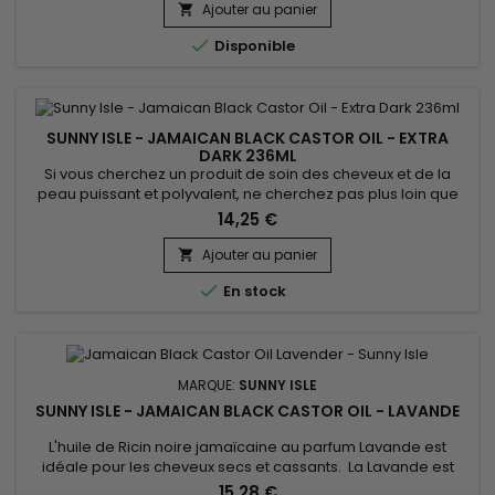
pour renforcer et allonger cils et sourcils. Outre sa fonction
Ajouter au panier

nourrissante et revitalisante (usage externe), l’huile de...

Disponible
SUNNY ISLE - JAMAICAN BLACK CASTOR OIL - EXTRA
DARK 236ML
Si vous cherchez un produit de soin des cheveux et de la
peau puissant et polyvalent, ne cherchez pas plus loin que
l'huile de Ricin noire jamaïcaine extra foncée de Sunny
14,25 €
Isle.&nbsp; Cette huile puissante est efficace pour traiter les
cheveux secs et abîmés. Ellel fonctionne également bien
Ajouter au panier

pour rehausser l’apparence des sourcils et des cils, ce qui

En stock
en...
MARQUE:
SUNNY ISLE
SUNNY ISLE - JAMAICAN BLACK CASTOR OIL - LAVANDE
L'huile de Ricin noire jamaïcaine au parfum Lavande est
idéale pour les cheveux secs et cassants. La Lavande est
considérée comme l'essence la plus polyvalente en
15,28 €