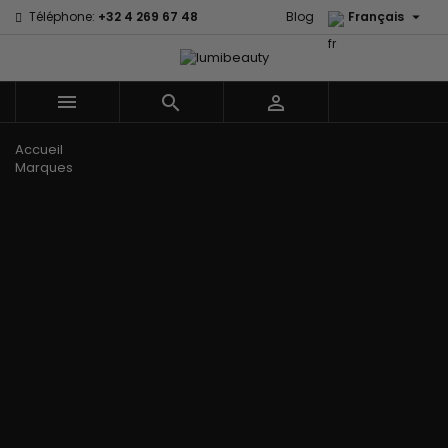

Téléphone:
+32 4 269 67 48
Blog
Français



Menu
Accueil
Marques
60 secondes
Civic Cream
Em2h
Creme Of
Affirm
Nature
Izzy Coiffe
Palmers
Alikay Naturals
Curls
Jessicurl
Premium
Agadir
CurlyWorld
Kee Mee Lissage
Keratin Caviar
Ambi Skin
Dark and
Coréen
PureScalp Hair
Care
Lovely
KeraCare
Spa
ApHogee
Design
Keraplex
Rafete Skin
As I Am
Essentials
Kinky Curly
Shea Moisture
Avlon Texture
DevaCurl
Lyscia lissage au
Shea Moisture -
Release
Dudu-Osun
Tanin
Kids
BaByliss Pro
Eco Styler
Makari de Suisse
Sibel
Biopeptides -
EM2H
Makari Bébé
Skin Light
EM2H
EM2H
Mielle Organics
Sunny Isle