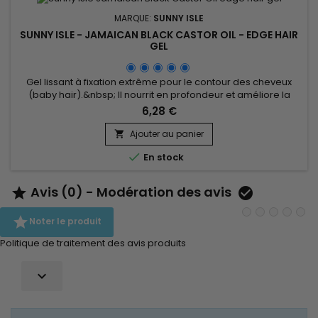
MARQUE:
SUNNY ISLE
SUNNY ISLE - JAMAICAN BLACK CASTOR OIL - EDGE HAIR
GEL
Gel lissant à fixation extrême pour le contour des cheveux
(baby hair).&nbsp; Il nourrit en profondeur et améliore la
croissance capillaire et fixe.&nbsp; Sunny Isle Jamaican
6,28 €
Black Castor Oil Edge Control Gel lisse, renforce la fibre
capillaire, élimine les frisottis et apporte une brillance
Ajouter au panier

prodigieuse tout en fixant durablement la coiffure sans...

En stock
Avis (0) - Modération des avis



Noter le produit
Politique de traitement des avis produits
