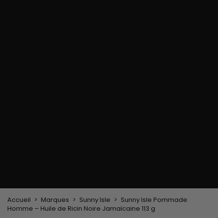
chaleur
Brosse de massage
Limes à ongles
Gants
cuir chevelu
Gants en paraffine
Pince, peigne lissant
Matériel de coiffage
Accessoires pour
Pinceau à
Casque et sèche-
Cheveux
coloration cheveux
cheveux
Bonnets & Foulards
Brosses & Peignes
Fers à lisser
Serre-tête et pinces
Brosse de brushing
Fers à boucler
cheveux
Brosse plate &
Epingles à cheveux
démêloir
Peigne coiffant
Peigne à défriser, à
crêper
Brosse soufflante
Tissages et Extensions
Tissages brésiliens
Perruques et Postiches
Extensions à Clip
Perruques Naturelles
Pinces sépare-mèches
Perruques Synthétiques
Top Closures
Postiches
Extensions à la Kératine
Accueil
Marques
Sunny Isle
Sunny Isle Pommade
Homme – Huile de Ricin Noire Jamaïcaine 113 g