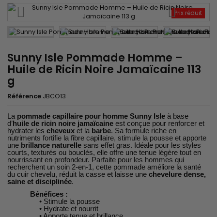
Prix réduit
Sunny Isle Pommade Homme –
Huile de Ricin Noire Jamaïcaine 113
g
Référence
JBCO13
La
pommade capillaire pour homme Sunny Isle
à base
d’
huile de ricin noire jamaïcaine
est conçue pour renforcer et
hydrater les
cheveux
et la
barbe
. Sa formule riche en
nutriments fortifie la fibre capillaire, stimule la pousse et apporte
une
brillance naturelle
sans effet gras. Idéale pour les styles
courts, texturés ou bouclés, elle offre une tenue légère tout en
nourrissant en profondeur. Parfaite pour les hommes qui
recherchent un soin 2-en-1, cette pommade améliore la santé
du cuir chevelu, réduit la casse et laisse une
chevelure dense,
saine et disciplinée
.
Bénéfices :
• Stimule la pousse
• Hydrate et nourrit
• Apporte tenue et brillance