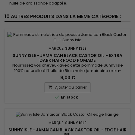
huile de croissance adaptée.
10 AUTRES PRODUITS DANS LA MÊME CATÉGORIE :
MARQUE:
SUNNY ISLE
SUNNY ISLE - JAMAICAN BLACK CASTOR OIL - EXTRA
DARK HAIR FOOD POMADE
Nourrissez vos cheveux avec cette pommade Sunny Isle
100% naturelle à l'huile de Ricin noire jamaïcaine extra-
foncée.&nbsp; Une solution parfaite pour hydrater le cuir
9,03 €
chevelu sec et prévenir la casse des cheveux tout en
combattant les cheveux crépus et les pellicules. &nbsp;Sunny
Ajouter au panier

Isle - Jamaican Black Castor Oil - Extra Dark Hair Food

En stock
Pomade est...
MARQUE:
SUNNY ISLE
SUNNY ISLE - JAMAICAN BLACK CASTOR OIL - EDGE HAIR
GEL