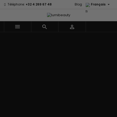

Téléphone:
+32 4 269 67 48
Blog
Français



Menu
Accueil
Marques
60 secondes
Civic Cream
Em2h
Creme Of
Affirm
Nature
Izzy Coiffe
Palmers
Alikay Naturals
Curls
Jessicurl
Premium
Agadir
CurlyWorld
Kee Mee Lissage
Keratin Caviar
Ambi Skin
Dark and
Coréen
PureScalp Hair
Care
Lovely
KeraCare
Spa
ApHogee
Design
Keraplex
Rafete Skin
As I Am
Essentials
Kinky Curly
Shea Moisture
Avlon Texture
DevaCurl
Lyscia lissage au
Shea Moisture -
Release
Dudu-Osun
Tanin
Kids
BaByliss Pro
Eco Styler
Makari de Suisse
Sibel
Biopeptides -
EM2H
Makari Bébé
Skin Light
EM2H
EM2H
Mielle Organics
Sunny Isle