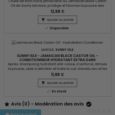
L'huile de Ricin noire jamaïcaine ou Jamaïcan Black Castor
Oil de Sunny Isle lisse, protège et favorise la pousse des
cheveux. Votre alliée pour une hydratation intense des
12,98 €
cheveux fins et secs et des pointes fourchues, s'utilise aussi
pour renforcer et allonger cils et sourcils. Outre sa fonction
Ajouter au panier

nourrissante et revitalisante (usage externe), l’huile de...

Disponible
MARQUE:
SUNNY ISLE
SUNNY ISLE - JAMAICAN BLACK CASTOR OIL -
CONDITIONNEUR HYDRATANT EXTRA DARK
Après-shampoing hydratant anti-casse, il renforce, stimule
la pousse, aide à démêler et traite le cuir chevelu sec et les
démangeaisons. Sunny Isle Extra Dark Jamaican Black
11,98 €
Castor Oil Conditioner contient de la protéine de blé, pour
fortifier les cheveux et les réparer. Cet après-shampooing
Ajouter au panier

est idéal pour adoucir et apporter de la brillance aux

En stock
cheveux...
Avis (0) - Modération des avis



Noter le produit