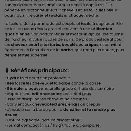
zones clairsemées et améliorer la densité capillaire. Elle
pénètre en profondeur le cuir chevelu et les follicules pileux
pour nourrir, réparer et revitaliser chaque mèche.
La texture de la pommade est souple et facile à appliquer. Elle
ne laisse aucun résidu gras et convient à une
utilisation
quotidienne
. Son parfum léger et masculin ajoute une touche
de fraîcheur à votre routine de soins. Ce produit est idéal pour
les
cheveux courts, texturés, bouclés ou crépus
, et convient
également à l’entretien de la
barbe
, qu’il rend plus douce, plus
dense et mieux définie.
🧴
Bénéfices principaux :
•
Hydrate
et nourrit en profondeur
•
Renforce
les cheveux et la barbe contre la casse
•
Stimule la pousse
naturelle grâce à l’huile de ricin noire
• Apporte une
brillance saine
sans effet gras
• Lisse et discipline les cheveux indisciplinés
• Convient aux
cheveux texturés, épais ou crépus
• Utilisable sur la barbe pour la
densifier et la rendre plus
douce
• Texture agréable, parfum discret et viril
• Format compact (4 oz / 113 g), facile à transporter