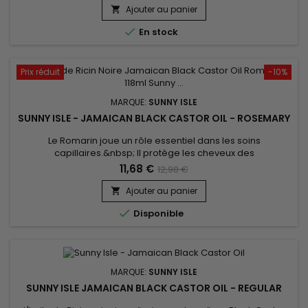
noire 100 % jamaïcaine, toujours pure et naturelle, aide au
Ajouter au panier

traitement des cuirs chevelus secs et qui démangent et

En stock
aide...
Prix réduit
-10%
MARQUE:
SUNNY ISLE
SUNNY ISLE - JAMAICAN BLACK CASTOR OIL - ROSEMARY
Le Romarin joue un rôle essentiel dans les soins
capillaires.&nbsp; Il protège les cheveux des
pellicules.&nbsp; Donc, pour ceux/celles d'entre vous qui
11,68 €
12,98 €
aiment un parfum doux et frais sur la peau et/ou des cheveux
sains, alors cette combinaison est faite pour vous.Quantité :
Ajouter au panier

118ml

Disponible
MARQUE:
SUNNY ISLE
SUNNY ISLE JAMAICAN BLACK CASTOR OIL - REGULAR