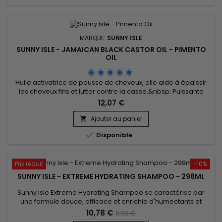
MARQUE:
SUNNY ISLE
SUNNY ISLE - JAMAICAN BLACK CASTOR OIL - PIMENTO
OIL
Huile activatrice de pousse de cheveux, elle aide à épaissir
les cheveux fins et lutter contre la casse.&nbsp; Puissante
combinaison entre l’huile essentielle de piment et l’huile de
12,07 €
Ricin noire, Pimento Oil de Sunny Isle stimule la circulation
sanguine du cuir chevelu, revitalise les cheveux.&nbsp; La
Ajouter au panier

pousse des cheveux est vigoureuse, la chevelure...

Disponible
Prix réduit
-10%
SUNNY ISLE - EXTREME HYDRATING SHAMPOO - 298ML
Sunny Isle Extreme Hydrating Shampoo se caractérise par
une formule douce, efficace et enrichie d'humectants et
d'agents revitalisants pour ajouter instantanément volume,
10,78 €
11,98 €
force et brillance aux cheveux secs et ternes. L'huile de ricin