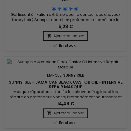
Gel lissant à fixation extrême pour le contour des cheveux
(baby hair).&nbsp; Il nourrit en profondeur et améliore la
croissance capillaire et fixe.&nbsp; Sunny Isle Jamaican
6,28 €
Black Castor Oil Edge Control Gel lisse, renforce la fibre
capillaire, élimine les frisottis et apporte une brillance
Ajouter au panier

prodigieuse tout en fixant durablement la coiffure sans...

En stock
MARQUE:
SUNNY ISLE
SUNNY ISLE - JAMAICAN BLACK CASTOR OIL - INTENSIVE
REPAIR MASQUE
Masque réparateur, il fortifie les cheveux fragiles, et les
répare en profondeur.&nbsp; Profondément nourrissant et
hydratant, Sunny Isle Jamaican Black Castor Oil Intensive
14,49 €
Repair Masque améliore la résistance des cheveux, tout en
favorisant la pousse, la douceur et la brillance. Les huiles de
Ajouter au panier

Carthame et de pépin de Raisin riche en antioxydants...

En stock