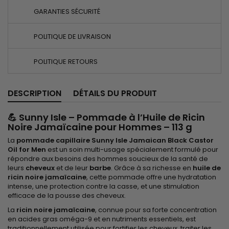
GARANTIES SÉCURITÉ
POLITIQUE DE LIVRAISON
POLITIQUE RETOURS
DESCRIPTION
DÉTAILS DU PRODUIT
💪
Sunny Isle – Pommade à l’Huile de Ricin
Noire Jamaïcaine pour Hommes – 113 g
La
pommade capillaire Sunny Isle Jamaican Black Castor
Oil for Men
est un soin multi-usage spécialement formulé pour
répondre aux besoins des hommes soucieux de la santé de
leurs
cheveux
et de leur
barbe
. Grâce à sa richesse en
huile de
ricin noire jamaïcaine
, cette pommade offre une hydratation
intense, une protection contre la casse, et une stimulation
efficace de la pousse des cheveux.
La
ricin noire jamaïcaine
, connue pour sa forte concentration
en acides gras oméga-9 et en nutriments essentiels, est
traditionnellement utilisée pour fortifier les cheveux, traiter les