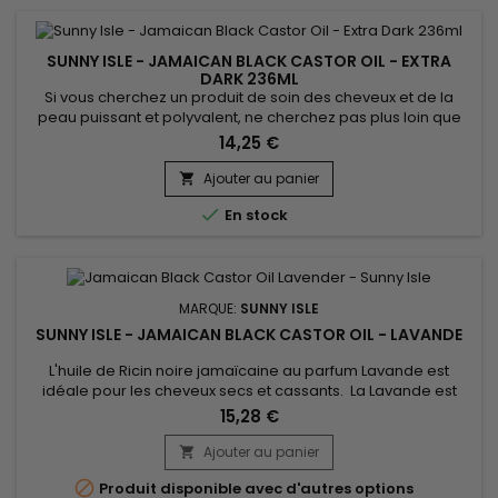
SUNNY ISLE - JAMAICAN BLACK CASTOR OIL - EXTRA
DARK 236ML
Si vous cherchez un produit de soin des cheveux et de la
peau puissant et polyvalent, ne cherchez pas plus loin que
l'huile de Ricin noire jamaïcaine extra foncée de Sunny
14,25 €
Isle.&nbsp; Cette huile puissante est efficace pour traiter les
cheveux secs et abîmés. Ellel fonctionne également bien
Ajouter au panier

pour rehausser l’apparence des sourcils et des cils, ce qui

En stock
en...
MARQUE:
SUNNY ISLE
SUNNY ISLE - JAMAICAN BLACK CASTOR OIL - LAVANDE
L'huile de Ricin noire jamaïcaine au parfum Lavande est
idéale pour les cheveux secs et cassants. La Lavande est
considérée comme l'essence la plus polyvalente en
15,28 €
aromathérapie ! Elle est un antibiotique naturel, antiseptique,
anti-dépresseur, sédatif !... elle fonctionne bien sur peau
Ajouter au panier

sèche ou à tendance acnéique, ou encore le traitement

Produit disponible avec d'autres options
contre...