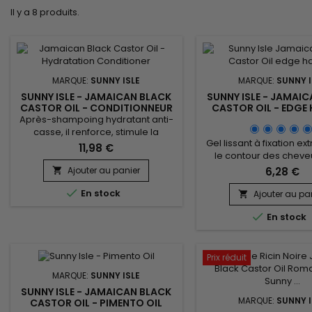
Il y a 8 produits.
MARQUE:
SUNNY ISLE
MARQUE:
SUNNY I
SUNNY ISLE - JAMAICAN BLACK
SUNNY ISLE - JAMAI
CASTOR OIL - CONDITIONNEUR
CASTOR OIL - EDGE 
HYDRATANT EXTRA DARK
Après-shampoing hydratant anti-
casse, il renforce, stimule la
Gel lissant à fixation e
pousse, aide à démêler et traite le
11,98 €
le contour des cheve
cuir chevelu sec et les
hair).&nbsp; Il nour
démangeaisons. Sunny Isle Extra
Ajouter au panier
6,28 €

profondeur et amél
Dark Jamaican Black Castor Oil

En stock
croissance capillaire et
Conditioner contient de la protéine
Ajouter au pa

Sunny Isle Jamaican Bl
de blé, pour fortifier les cheveux et

En stock
Oil Edge Control Gel lis
les réparer. Cet après-
la fibre capillaire, él
shampooing est idéal pour
frisottis et apporte une
adoucir et apporter de la brillance
prodigieuse tout en
aux cheveux...
Prix réduit
durablement la coiffur
MARQUE:
SUNNY ISLE
SUNNY ISLE - JAMAICAN BLACK
MARQUE:
SUNNY I
CASTOR OIL - PIMENTO OIL