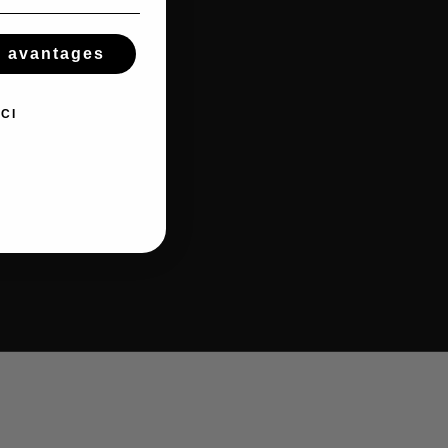
s avantages
CI