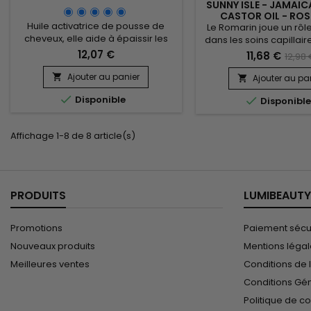
SUNNY ISLE - JAMAI
CASTOR OIL - RO
Huile activatrice de pousse de
Le Romarin joue un rôle
cheveux, elle aide à épaissir les
dans les soins capillair
cheveux fins et lutter contre la
protège les cheve
12,07 €
11,68 €
12,98
casse.&nbsp; Puissante
pellicules.&nbsp; Do
combinaison entre l’huile
ceux/celles d'entre 
Ajouter au panier

Ajouter au pa

essentielle de piment et l’huile de
aiment un parfum doux e

Disponible

Disponibl
Ricin noire, Pimento Oil de Sunny
la peau et/ou des chev
Isle stimule la circulation sanguine
alors cette combinaison
du cuir chevelu, revitalise les
pour vous.Quantité 
Affichage 1-8 de 8 article(s)
cheveux.&nbsp; La pousse des
cheveux est vigoureuse, la
chevelure...
PRODUITS
LUMIBEAUTY
Promotions
Paiement sécu
Nouveaux produits
Mentions léga
Meilleures ventes
Conditions de l
Conditions Gé
Politique de co