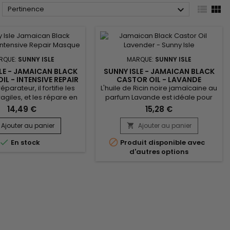



Pertinence
RQUE:
SUNNY ISLE
MARQUE:
SUNNY ISLE
LE - JAMAICAN BLACK
SUNNY ISLE - JAMAICAN BLACK
IL - INTENSIVE REPAIR
CASTOR OIL - LAVANDE
MASQUE
parateur, il fortifie les
L'huile de Ricin noire jamaïcaine au
agiles, et les répare en
parfum Lavande est idéale pour
r.&nbsp; Profondément
les cheveux secs et cassants. La
14,49 €
15,28 €
 et hydratant, Sunny Isle
Lavande est considérée comme
an Black Castor Oil
l'essence la plus polyvalente en
Ajouter au panier
Ajouter au panier

 Repair Masque améliore
aromathérapie ! Elle est un


En stock
Produit disponible avec
nce des cheveux, tout en
antibiotique naturel, antiseptique,
d'autres options
 la pousse, la douceur et
anti-dépresseur, sédatif !... elle
llance. Les huiles de
fonctionne bien sur peau sèche ou
 et de pépin de Raisin
à tendance acnéique, ou encore
 en antioxydants...
le traitement contre...