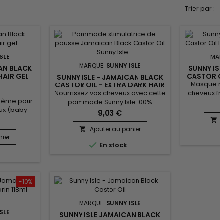
Trier par :
SLE
MA
MARQUE:
SUNNY ISLE
CAN BLACK
SUNNY IS
HAIR GEL
CASTOR O
SUNNY ISLE - JAMAICAN BLACK
Masque ré
CASTOR OIL - EXTRA DARK HAIR
FOOD POMADE
Nourrissez vos cheveux avec cette
cheveux fr
xtrême pour
pommade Sunny Isle 100%
profondeu
ux (baby
naturelle à l'huile de Ricin noire
nourrissant
9,03 €
rit en
jamaïcaine extra-foncée.&nbsp;
Jamaic

iore la
Une solution parfaite pour hydrater
Intensive
Ajouter au panier

 fixe.&nbsp;
nier
le cuir chevelu sec et prévenir la
la résista

ack Castor
En stock
casse des cheveux tout en
favorisant
se, renforce
combattant les cheveux crépus et
la bri
imine les
les pellicules. &nbsp;Sunny Isle -
Carthame
 brillance
Jamaican Black Castor Oil - Extra
riche
 fixant
Dark Hair Food Pomade est...
-10%
e sans...
MARQUE:
SUNNY ISLE
SLE
SUNNY ISLE JAMAICAN BLACK