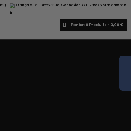

log
Français
Bienvenue,
Connexion
ou
Créez votre compte
echercher
Panier
0
Produits -
0,00 €