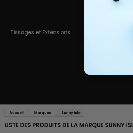
Tissages et Extensions
Accueil
Marques
Sunny isle
LISTE DES PRODUITS DE LA MARQUE SUNNY IS