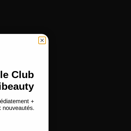
le Club
ibeauty
édiatement +
ux nouveautés.