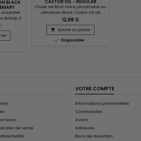
CASTOR OIL - REGULAR
CAN BLACK
L'huile de Ricin noire jamaïcaine ou
SEMARY
 essentiel
Jamaïcan Black Castor Oil de
es.&nbsp; Il
Sunny Isle lisse, protège et favorise
12,98 €
ux des
la pousse des cheveux. Votre
 €
nc, pour
alliée pour une hydratation intense
Ajouter au panier

vous qui
des cheveux fins et secs et des
nier

Disponible
t frais sur
pointes fourchues, s'utilise aussi
e
eux sains,
pour renforcer et allonger cils et
 est faite
sourcils. Outre sa fonction
: 118ml
nourrissante et revitalisante
(usage externe), l’huile de...
VOTRE COMPTE
risé
Informations personnelles
les
Commandes
ivraison
Avoirs
nérales de vente
Adresses
nfidentialité
Bons de réduction