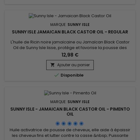
MARQUE:
SUNNY ISLE
SUNNY ISLE JAMAICAN BLACK CASTOR OIL - REGULAR
L'huile de Ricin noire jamaïcaine ou Jamaïcan Black Castor
Oil de Sunny Isle lisse, protège et favorise la pousse des
cheveux. Votre alliée pour une hydratation intense des
12,98 €
cheveux fins et secs et des pointes fourchues, s'utilise aussi
pour renforcer et allonger cils et sourcils. Outre sa fonction
Ajouter au panier

nourrissante et revitalisante (usage externe), l’huile de...

Disponible
MARQUE:
SUNNY ISLE
SUNNY ISLE - JAMAICAN BLACK CASTOR OIL - PIMENTO
OIL
Huile activatrice de pousse de cheveux, elle aide à épaissir
les cheveux fins et lutter contre la casse.&nbsp; Puissante