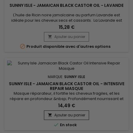
SUNNY ISLE - JAMAICAN BLACK CASTOR OIL - LAVANDE
L'huile de Ricin noire jamaïcaine au parfum Lavande est
idéale pour les cheveux secs et cassants. La Lavande est
considérée comme l'essence la plus polyvalente en
15,28 €
aromathérapie ! Elle est un antibiotique naturel, antiseptique,
anti-dépresseur, sédatif !... elle fonctionne bien sur peau
Ajouter au panier

sèche ou à tendance acnéique, ou encore le traitement

Produit disponible avec d'autres options
contre...
MARQUE:
SUNNY ISLE
SUNNY ISLE - JAMAICAN BLACK CASTOR OIL - INTENSIVE
REPAIR MASQUE
Masque réparateur, il fortifie les cheveux fragiles, et les
répare en profondeur.&nbsp; Profondément nourrissant et
hydratant, Sunny Isle Jamaican Black Castor Oil Intensive
14,49 €
Repair Masque améliore la résistance des cheveux, tout en
favorisant la pousse, la douceur et la brillance. Les huiles de
Ajouter au panier

Carthame et de pépin de Raisin riche en antioxydants...

En stock