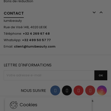
Bons de réduction


CONTACT
lumibeauty
Rue de Visé 148, 4020 LIEGE
Téléphone:
+32 4 269 67 48
WhatsApp:
+32 499 50 57 77
Email:
client@lumibeauty.com
LETTRE D'INFORMATIONS
Facebook
Twitter
YouTube
Pinterest
Ins
NOUS SUIVRE
© Copyright 2026 lumibeauty. Tous droits réservés.
Cookies