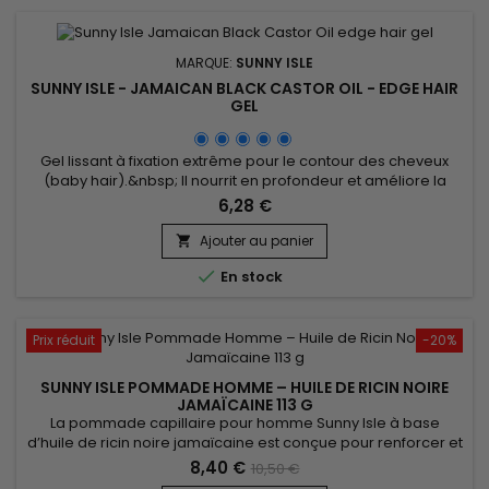
MARQUE:
SUNNY ISLE
SUNNY ISLE - JAMAICAN BLACK CASTOR OIL - EDGE HAIR
GEL
Gel lissant à fixation extrême pour le contour des cheveux
(baby hair).&nbsp; Il nourrit en profondeur et améliore la
croissance capillaire et fixe.&nbsp; Sunny Isle Jamaican
6,28 €
Black Castor Oil Edge Control Gel lisse, renforce la fibre
capillaire, élimine les frisottis et apporte une brillance
Ajouter au panier

prodigieuse tout en fixant durablement la coiffure sans...

En stock
Prix réduit
-20%
SUNNY ISLE POMMADE HOMME – HUILE DE RICIN NOIRE
JAMAÏCAINE 113 G
La pommade capillaire pour homme Sunny Isle à base
d’huile de ricin noire jamaïcaine est conçue pour renforcer et
hydrater les cheveux et la barbe. Sa formule riche en
8,40 €
10,50 €
nutriments fortifie la fibre capillaire, stimule la pousse et