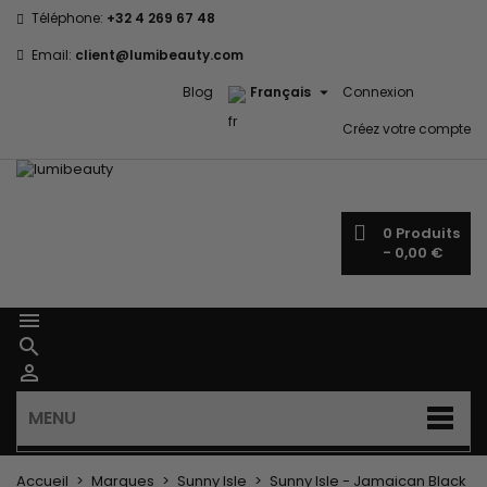
Téléphone:
+32 4 269 67 48
Email:
client@lumibeauty.com

Blog
Français
Connexion
Créez votre compte
0
Produits
-
0,00 €



MENU
Accueil
Marques
Sunny Isle
Sunny Isle - Jamaican Black