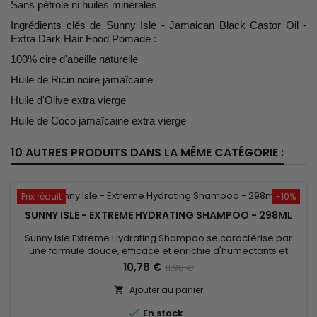
Sans pétrole ni huiles minérales
Ingrédients clés de Sunny Isle - Jamaican Black Castor Oil -
Extra Dark Hair Food Pomade :
100% cire d'abeille naturelle
Huile de Ricin noire jamaïcaine
Huile d'Olive extra vierge
Huile de Coco jamaïcaine extra vierge
10 AUTRES PRODUITS DANS LA MÊME CATÉGORIE :
Prix réduit
-10%
SUNNY ISLE - EXTREME HYDRATING SHAMPOO - 298ML
Sunny Isle Extreme Hydrating Shampoo se caractérise par
une formule douce, efficace et enrichie d'humectants et
d'agents revitalisants pour ajouter instantanément volume,
10,78 €
11,98 €
force et brillance aux cheveux secs et ternes. L'huile de ricin
noire 100 % jamaïcaine, toujours pure et naturelle, aide au
Ajouter au panier

traitement des cuirs chevelus secs et qui démangent et

En stock
aide...