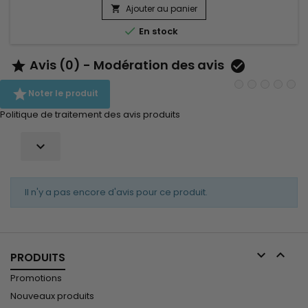
apporte une brillance naturelle sans effet gras. Idéale pour
Ajouter au panier

les styles courts, texturés ou bouclés, elle offre une tenue...

En stock
Avis (0) - Modération des avis



Noter le produit
Politique de traitement des avis produits

Il n'y a pas encore d'avis pour ce produit.


PRODUITS
Promotions
Nouveaux produits