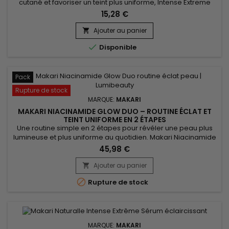
cutané et favoriser un teint plus uniforme, Intense Extreme
Glow Rejuvenating Face Cream est une crème visage
15,28 €
nourrissante et revitalisante idéale pour les peaux en
manque d’éclat. Sa formule associe le beurre de karité, la
Ajouter au panier

vitamine C, les extraits de réglisse, de racine de mûrier et de

Disponible
Prunus...
Pack
Rupture de stock
MARQUE:
MAKARI
MAKARI NIACINAMIDE GLOW DUO – ROUTINE ÉCLAT ET
TEINT UNIFORME EN 2 ÉTAPES
Une routine simple en 2 étapes pour révéler une peau plus
lumineuse et plus uniforme au quotidien. Makari Niacinamide
Glow Duo associe un nettoyant et un sérum pour purifier la
45,98 €
peau, lisser sa texture et améliorer visiblement son
apparence. Dès les premières utilisations, la peau paraît plus
Ajouter au panier

douce, plus nette et le teint plus harmonieux. Une solution...

Rupture de stock
MARQUE:
MAKARI