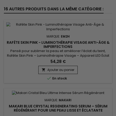
16 AUTRES PRODUITS DANS LA MÊME CATÉGORIE :
MARQUE:
EM2H
RAFÈTE SKIN PINK - LUMINOTHÉRAPIE VISAGE ANTI-ÂGE &
IMPERFECTIONS
Pensé pour sublimer la peau et améliorer l’éclat du teint,
Rafète Skin Pink – Luminothérapie Visage – Appareil LED Éclat
& Teint Lumineux associe technologie LED et soin esthétique
54,28 €
non invasif. La luminothérapie stimule la microcirculation
cutanée, favorise le renouvellement cellulaire et aide à lisser
Ajouter au panier

la texture de la peau. Utilisé régulièrement, ce...

En stock
MARQUE:
MAKARI
MAKARI BLUE CRYSTAL REGENERATING SERUM – SÉRUM
RÉGÉNÉRANT POUR UNE PEAU LISSE ET ÉCLATANTE