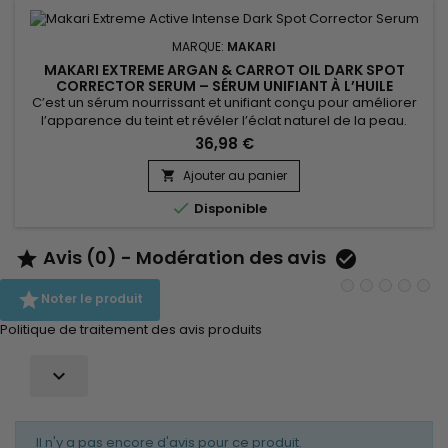
MARQUE:
MAKARI
MAKARI EXTREME ARGAN & CARROT OIL DARK SPOT
CORRECTOR SERUM – SÉRUM UNIFIANT À L’HUILE
D’ARGAN ET DE CAROTTE
C’est un sérum nourrissant et unifiant conçu pour améliorer
l’apparence du teint et révéler l’éclat naturel de la peau.
Makari Extreme Argan & Carrot Oil Serum associe l’extrait de
36,98 €
racine de mûrier, l’huile d’argan, l’extrait de réglisse, l’huile de
graines de carotte et la vitamine E. Cette synergie aide à
Ajouter au panier

hydrater, nourrir, adoucir et...

Disponible
Avis (0) - Modération des avis



Noter le produit
Politique de traitement des avis produits

Il n'y a pas encore d'avis pour ce produit.