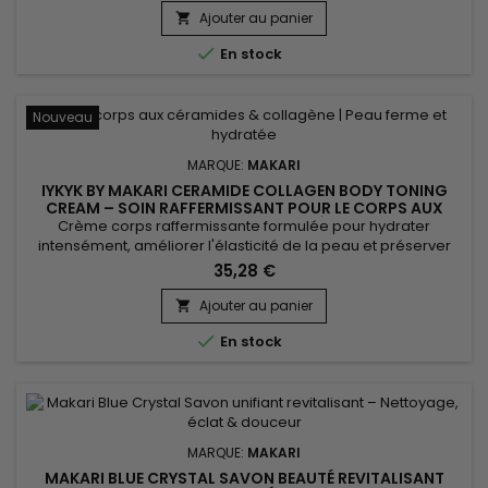
IYKIK by Makari Ginger Cleansing Bar aide à purifier la peau, à
Ajouter au panier

raviver l'éclat naturel du teint et à procurer une...

En stock
Nouveau
MARQUE:
MAKARI
IYKYK BY MAKARI CERAMIDE COLLAGEN BODY TONING
CREAM – SOIN RAFFERMISSANT POUR LE CORPS AUX
CÉRAMIDES ET COLLAGÈNE
Crème corps raffermissante formulée pour hydrater
intensément, améliorer l'élasticité de la peau et préserver
son confort au quotidien. IYKYK by Makari Ceramide Collagen
35,28 €
Body Toning Cream associe des céramides, du collagène et
des peptides pour renforcer la barrière cutanée, favoriser
Ajouter au panier

une peau plus souple et offrir une sensation de douceur

En stock
durable....
MARQUE:
MAKARI
MAKARI BLUE CRYSTAL SAVON BEAUTÉ REVITALISANT