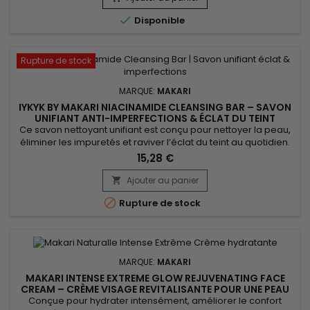
reconnus pour leurs propriétés protectrices et

Disponible
adoucissantes. Sa...
Rupture de stock
MARQUE:
MAKARI
IYKYK BY MAKARI NIACINAMIDE CLEANSING BAR – SAVON
UNIFIANT ANTI-IMPERFECTIONS & ÉCLAT DU TEINT
Ce savon nettoyant unifiant est conçu pour nettoyer la peau,
éliminer les impuretés et raviver l’éclat du teint au quotidien.
Makari Niacinamide Cleansing Bar associe le beurre de
15,28 €
karité, reconnu pour ses propriétés nourrissantes, au
niacinamide, qui aide à lisser la peau et à rééquilibrer
Ajouter au panier

visiblement le teint. Enrichi en guarana tonifiant et en...

Rupture de stock
MARQUE:
MAKARI
MAKARI INTENSE EXTREME GLOW REJUVENATING FACE
CREAM – CRÈME VISAGE REVITALISANTE POUR UNE PEAU
DOUCE ET RAYONNANTE
Conçue pour hydrater intensément, améliorer le confort