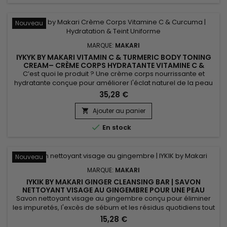
Nouveau
MARQUE:
MAKARI
IYKYK BY MAKARI VITAMIN C & TURMERIC BODY TONING
CREAM– CRÈME CORPS HYDRATANTE VITAMINE C &
CURCUMA
C’est quoi le produit ? Une crème corps nourrissante et
hydratante conçue pour améliorer l'éclat naturel de la peau
et favoriser un teint plus uniforme. IYKYK by Makari Vitamin C &
35,28 €
Turmeric Body Toning Cream associe le beurre de karité, le
curcuma, la prune de Kakadu, la pomme, le gingembre,
Ajouter au panier

l'aloe vera, le ginseng, le tournesol, le son de riz...

En stock
Nouveau
MARQUE:
MAKARI
IYKIK BY MAKARI GINGER CLEANSING BAR | SAVON
NETTOYANT VISAGE AU GINGEMBRE POUR UNE PEAU
NETTE ET ÉCLATANTE
Savon nettoyant visage au gingembre conçu pour éliminer
les impuretés, l'excès de sébum et les résidus quotidiens tout
en respectant l'équilibre naturel de la peau. Grâce au
15,28 €
Gingembre, à l'Extrait de Concombre et à l'Extrait d'Épinard,