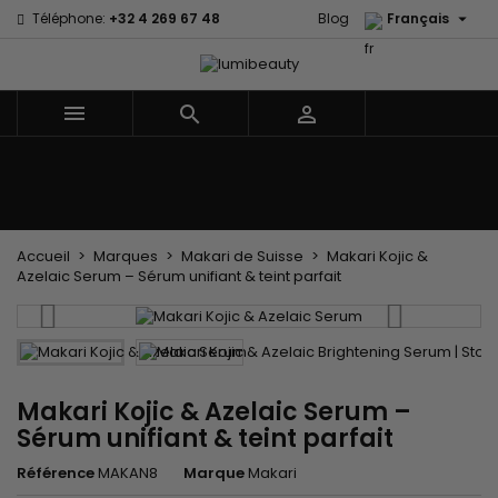

Téléphone:
+32 4 269 67 48
Blog
Français



Menu
Accueil
Marques
Soins cheveux
Soins Corps et Visage
Enfants
Les Accessoires
Tissages et Extensions
Accueil
Marques
Makari de Suisse
Makari Kojic &
Azelaic Serum – Sérum unifiant & teint parfait
Makari Kojic & Azelaic Serum –
Sérum unifiant & teint parfait
Référence
MAKAN8
Marque
Makari