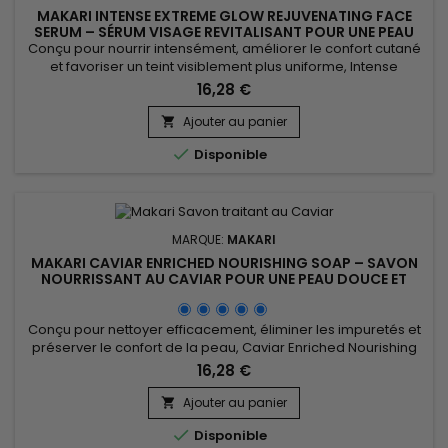
MAKARI INTENSE EXTREME GLOW REJUVENATING FACE
SERUM – SÉRUM VISAGE REVITALISANT POUR UNE PEAU
LISSE ET RAYONNANTE
Conçu pour nourrir intensément, améliorer le confort cutané
et favoriser un teint visiblement plus uniforme, Intense
Extreme Glow Rejuvenating Face Serum est un sérum visage
16,28 €
revitalisant et illuminateur idéal pour les peaux en manque
d’éclat. Sa formule associe le beurre de karité, l’huile
Ajouter au panier

d’amande douce, l’huile d’argan, la vitamine E, les...

Disponible
MARQUE:
MAKARI
MAKARI CAVIAR ENRICHED NOURISHING SOAP – SAVON
NOURRISSANT AU CAVIAR POUR UNE PEAU DOUCE ET
CONFORTABLE
Conçu pour nettoyer efficacement, éliminer les impuretés et
préserver le confort de la peau, Caviar Enriched Nourishing
Soap est un savon nourrissant et revitalisant idéal pour une
16,28 €
utilisation quotidienne. Sa formule associe le beurre de
karité, la vitamine C, les extraits de réglisse, de racine de
Ajouter au panier

mûrier et de Prunus afin d’aider à améliorer...

Disponible