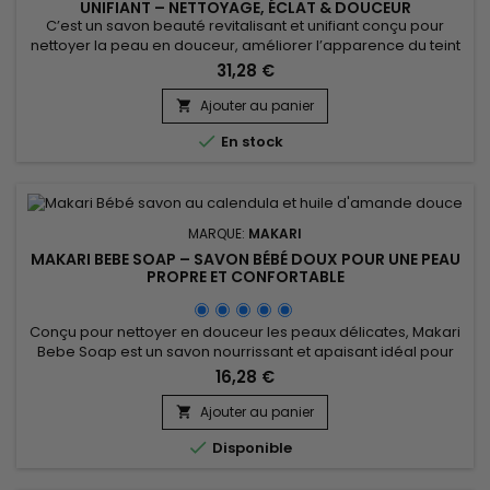
UNIFIANT – NETTOYAGE, ÉCLAT & DOUCEUR
C’est un savon beauté revitalisant et unifiant conçu pour
nettoyer la peau en douceur, améliorer l’apparence du teint
et raviver l’éclat naturel. Blue Crystal Revivify Beauty Bar Soap
31,28 €
associe l’huile de coco, l’huile de pépins de raisin, l’extrait
d’aloe vera, la vitamine C, la vitamine E, le glutathion et le
Ajouter au panier

collagène. Cette synergie aide à...

En stock
MARQUE:
MAKARI
MAKARI BEBE SOAP – SAVON BÉBÉ DOUX POUR UNE PEAU
PROPRE ET CONFORTABLE
Conçu pour nettoyer en douceur les peaux délicates, Makari
Bebe Soap est un savon nourrissant et apaisant idéal pour
l’hygiène quotidienne. Sa formule associe l’extrait d’amande
16,28 €
douce (Prunus Amygdalus Dulcis Extract), le beurre de karité
et l’extrait de calendula pour aider à préserver l’hydratation,
Ajouter au panier

adoucir la peau et améliorer le confort cutané....

Disponible