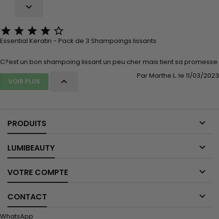






Essential Keratin - Pack de 3 Shampoings lissants
C?est un bon shampoing lissant un peu cher mais tient sa promesse
Par Marthe L. le 11/03/2023

VOIR PLUS

PRODUITS

LUMIBEAUTY

VOTRE COMPTE

CONTACT
WhatsApp