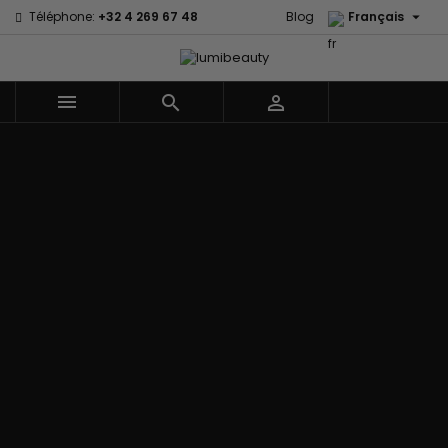

Téléphone:
+32 4 269 67 48
Blog
Français



Menu
Accueil
Marques
60 secondes
Civic Cream
Em2h
Creme Of
Affirm
Nature
Izzy Coiffe
Palmers
Alikay Naturals
Curls
Jessicurl
Premium
Agadir
CurlyWorld
Kee Mee Lissage
Keratin Caviar
Ambi Skin
Dark and
Coréen
PureScalp Hair
Care
Lovely
KeraCare
Spa
ApHogee
Design
Keraplex
Rafete Skin
As I Am
Essentials
Kinky Curly
Shea Moisture
Avlon Texture
DevaCurl
Lyscia lissage au
Shea Moisture -
Release
Dudu-Osun
Tanin
Kids
BaByliss Pro
Eco Styler
Makari de Suisse
Sibel
Biopeptides -
EM2H
Makari Bébé
Skin Light
EM2H
EM2H
Mielle Organics
Sunny Isle