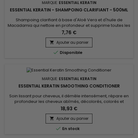
MARQUE:
ESSENTIAL KERATIN
ESSENTIAL KERATIN - SHAMPOING CLARIFIANT - 500ML
Shampoing clarifiant à base d'Aloé Vera et d'huile de
Macadamia qui nettoie en profondeur et supprime toutes les
accumulations de résidus (laque, produits coiffant,
7,76 €
pollution).&nbsp; Etape indispensable, Essential Keratin
Shampoing Clarifiant va détoxifier et ouvrir les écailles
Ajouter au panier

(cuticules) de vos cheveux pour optimiser la pénétration de

Disponible
la Kératine et...
MARQUE:
ESSENTIAL KERATIN
ESSENTIAL KERATIN SMOOTHING CONDITIONER
Soin lissant pour cheveux, il démêle intensément, répare en
profondeur les cheveux abîmés, décolorés, colorés et
secs.&nbsp; Sa formule avancée allie la puissance
18,93 €
réparatrice de la Kératine, qui renforce la structure capillaire
de l'intérieur, aux bienfaits hydratants des protéines de Soie,
Ajouter au panier

qui lissent les cuticules pour une chevelure incroyablement...

En stock