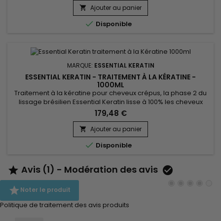
capillaire, préserve la qualité de la couleur et l'empêche de
Ajouter au panier

s'estomper ou de s'oxyder.&nbsp; Enrichi en huile de...

Disponible
MARQUE:
ESSENTIAL KERATIN
ESSENTIAL KERATIN - TRAITEMENT À LA KÉRATINE -
1000ML
Traitement à la kératine pour cheveux crépus, la phase 2 du
lissage brésilien Essential Keratin lisse à 100% les cheveux
crépus, afros avec une puissance doublée en moins de
179,48 €
temps. &nbsp;Essential Keratin Traitement à la Kératine
répare et arrête la casse, facilite le coiffage et diminue le
Ajouter au panier

temps de brushing, fait disparaître les fourches pour un...

Disponible
Avis (1) - Modération des avis



Noter le produit
Politique de traitement des avis produits