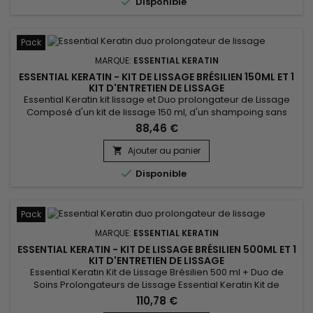

Disponible
pour...
Pack
MARQUE:
ESSENTIAL KERATIN
ESSENTIAL KERATIN - KIT DE LISSAGE BRÉSILIEN 150ML ET 1
KIT D'ENTRETIEN DE LISSAGE
Essential Keratin kit lissage et Duo prolongateur de Lissage
Composé d'un kit de lissage 150 ml, d'un shampoing sans
sulfates sans sodium et d'un après-shampoing à la kératine
88,46 €
et aux protéines de soie.&nbsp; Le lissage brésilien pour
cheveux crépus et le duo prolongateur de lissage lisse les
Ajouter au panier

cheveux, et amplifie l'effet de votre lissage brésilien,...

Disponible
Pack
MARQUE:
ESSENTIAL KERATIN
ESSENTIAL KERATIN - KIT DE LISSAGE BRÉSILIEN 500ML ET 1
KIT D'ENTRETIEN DE LISSAGE
Essential Keratin Kit de Lissage Brésilien 500 ml + Duo de
Soins Prolongateurs de Lissage Essential Keratin Kit de
Lissage Brésilien 500 ml est proposé ici avec un Shampoing
110,78 €
sans sulfates et un Après-shampoing à la Kératine et aux