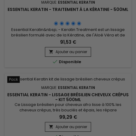
MARQUE:
ESSENTIAL KERATIN
ESSENTIAL KERATIN - TRAITEMENT À LA KÉRATINE - 500ML
Essential Keratin&nbsp; - Keratin Treatment est un lissage
brésilien formulé avec de la Kératine, de l'Aloé Véra et de
l'huile de Macadamia pour réparer le cheveu jusqu’au
91,53 €
cortex, lui donner raideur, souplesse et brillance ! Conçu pour
des cheveux très bouclés, frisés, crépus, le lissage brésilien
Ajouter au panier

Essential Keratin réduit le volume, contrôle les...

Disponible
Pack
MARQUE:
ESSENTIAL KERATIN
ESSENTIAL KERATIN - LISSAGE BRÉSILIEN CHEVEUX CRÉPUS
- KIT 500ML
Ce Lissage brésilien pour cheveux afro lisse à 100% les
cheveux crépus, très bouclés et épais, les répare
instantanément, renforce la tige capillaire, stoppe la casse et
99,29 €
régénère les cheveux. Enrichi en protéines de Soie, phyto-
kératine et beurre de Karité, Essential Keratin Lissage
Ajouter au panier

Brésilien cheveux crépus agit au cœur de la fibre capillaire