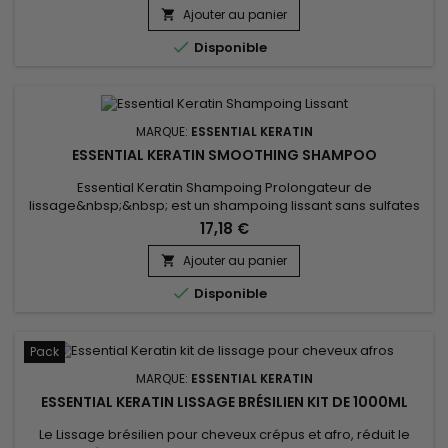
protéines de Soie.&nbsp; Ce duo de soins Essential Keratin
Ajouter au panier

amplifie l'effet du lissage, protège et nourrit intensément les...

Disponible
MARQUE:
ESSENTIAL KERATIN
ESSENTIAL KERATIN SMOOTHING SHAMPOO
Essential Keratin Shampoing Prolongateur de
lissage&nbsp;&nbsp; est un shampoing lissant sans sulfates
qui lave en douceur et nourrit la chevelure.&nbsp; Cette
17,18 €
formule très douce enrichie en Kératine et protéines de Soie
revitalise, hydrate et démêle les cheveux. &nbsp;Essential
Ajouter au panier

Keratin&nbsp; Shampoing Prolongateur de lissage laisse vos

Disponible
cheveux...
Pack
MARQUE:
ESSENTIAL KERATIN
ESSENTIAL KERATIN LISSAGE BRÉSILIEN KIT DE 1000ML
Le Lissage brésilien pour cheveux crépus et afro, réduit le