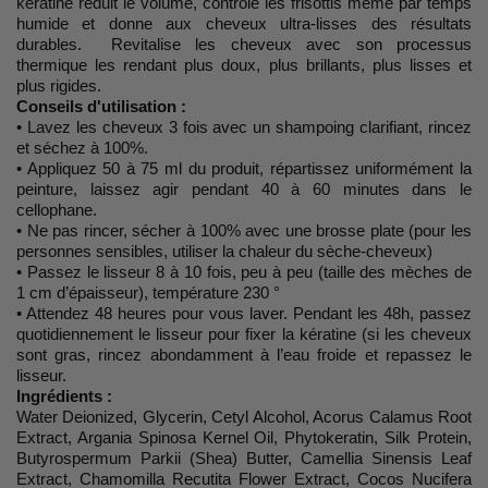
kératine réduit le volume, contrôle les frisottis même par temps
humide et donne aux cheveux ultra-lisses des résultats
durables. Revitalise les cheveux avec son processus
thermique les rendant plus doux, plus brillants, plus lisses et
plus rigides.
Conseils d'utilisation :
• Lavez les cheveux 3 fois avec un shampoing clarifiant, rincez
et séchez à 100%.
• Appliquez 50 à 75 ml du produit, répartissez uniformément la
peinture, laissez agir pendant 40 à 60 minutes dans le
cellophane.
• Ne pas rincer, sécher à 100% avec une brosse plate (pour les
personnes sensibles, utiliser la chaleur du sèche-cheveux)
• Passez le lisseur 8 à 10 fois, peu à peu (taille des mèches de
1 cm d’épaisseur), température 230 °
• Attendez 48 heures pour vous laver. Pendant les 48h, passez
quotidiennement le lisseur pour fixer la kératine (si les cheveux
sont gras, rincez abondamment à l’eau froide et repassez le
lisseur.
Ingrédients :
Water Deionized, Glycerin, Cetyl Alcohol, Acorus Calamus Root
Extract, Argania Spinosa Kernel Oil, Phytokeratin, Silk Protein,
Butyrospermum Parkii (Shea) Butter, Camellia Sinensis Leaf
Extract, Chamomilla Recutita Flower Extract, Cocos Nucifera