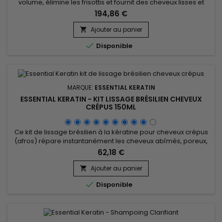
volume, élimine les frisottis et fournit des cheveux lisses et
contrôlés jusqu'à 5 mois. Essential Keratin Lissage Brésilien
194,86 €
cheveux crépus est un soin hautement réparateur pour les
cheveux secs, dévitalisés, poreux. Enrichie en protéine, en
Ajouter au panier

kératine, en Aloe Vera et huile de macadamia le...

Disponible
MARQUE:
ESSENTIAL KERATIN
ESSENTIAL KERATIN - KIT LISSAGE BRÉSILIEN CHEVEUX
CRÉPUS 150ML
Ce kit de lissage brésilien à la kératine pour cheveux crépus
(afros) répare instantanément les cheveux abîmés, poreux,
hydrate en profondeur les cheveux secs, ternes et lutte
62,18 €
contre la casse. Essential Keratin lissage brésilien pour
cheveux crépus lisse jusqu’à 100 % les cheveux bouclés,
Ajouter au panier

crépus, élimine les frisottis et donne une finition brillante et...

Disponible