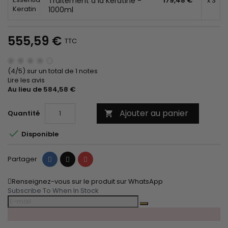
Traitement à la Kératine -
179,48 €
x 3
1000ml
555,59 €
TTC
(4/5) sur un total de 1 notes
Lire les avis
Au lieu de 584,58 €
Ajouter au panier
Quantité


Disponible
Partager
Tweet
Pinterest
Partager
Renseignez-vous sur le produit sur WhatsApp
Subscribe To When In Stock