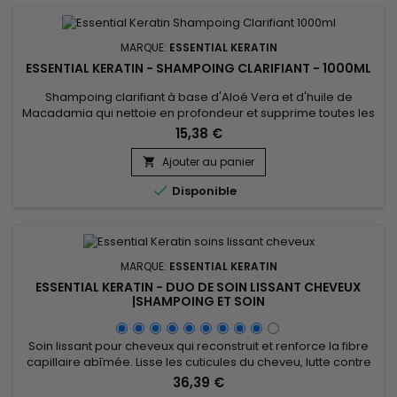
MARQUE:
ESSENTIAL KERATIN
ESSENTIAL KERATIN - SHAMPOING CLARIFIANT - 1000ML
Shampoing clarifiant à base d'Aloé Vera et d'huile de
Macadamia qui nettoie en profondeur et supprime toutes les
accumulations de résidus (laque, produits coiffant,
15,38 €
pollution...). Etape indispensable, Essential Keratin
Shampoing Clarifiant va détoxifier et ouvrir les écailles
Ajouter au panier

(cuticules) de vos cheveux pour optimiser la pénétration de

Disponible
la Kératine et...
MARQUE:
ESSENTIAL KERATIN
ESSENTIAL KERATIN - DUO DE SOIN LISSANT CHEVEUX
|SHAMPOING ET SOIN
Soin lissant pour cheveux qui reconstruit et renforce la fibre
capillaire abîmée. Lisse les cuticules du cheveu, lutte contre
la casse des cheveux et les pointes fourchues.&nbsp;
36,39 €
Essential Keratin soin lissant répare et hydrate la structure