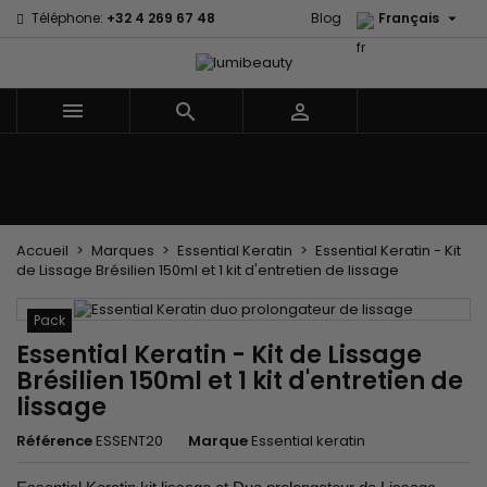

Téléphone:
+32 4 269 67 48
Blog
Français



Menu
Accueil
Marques
Soins cheveux
Soins Corps et Visage
Enfants
Les Accessoires
Tissages et Extensions
Accueil
Marques
Essential Keratin
Essential Keratin - Kit
de Lissage Brésilien 150ml et 1 kit d'entretien de lissage
Pack
Essential Keratin - Kit de Lissage
Brésilien 150ml et 1 kit d'entretien de
lissage
Référence
ESSENT20
Marque
Essential keratin