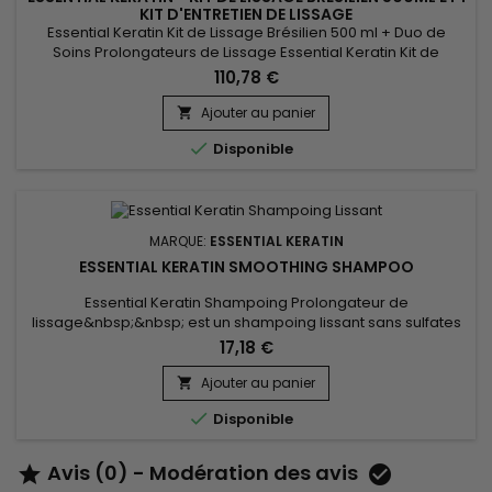
KIT D'ENTRETIEN DE LISSAGE
Essential Keratin Kit de Lissage Brésilien 500 ml + Duo de
Soins Prolongateurs de Lissage Essential Keratin Kit de
Lissage Brésilien 500 ml est proposé ici avec un Shampoing
110,78 €
sans sulfates et un Après-shampoing à la Kératine et aux
protéines de Soie.&nbsp; Ce duo de soins Essential Keratin
Ajouter au panier

amplifie l'effet du lissage, protège et nourrit intensément les...

Disponible
MARQUE:
ESSENTIAL KERATIN
ESSENTIAL KERATIN SMOOTHING SHAMPOO
Essential Keratin Shampoing Prolongateur de
lissage&nbsp;&nbsp; est un shampoing lissant sans sulfates
qui lave en douceur et nourrit la chevelure.&nbsp; Cette
17,18 €
formule très douce enrichie en Kératine et protéines de Soie
revitalise, hydrate et démêle les cheveux. &nbsp;Essential
Ajouter au panier

Keratin&nbsp; Shampoing Prolongateur de lissage laisse vos

Disponible
cheveux...
Avis (0) - Modération des avis

