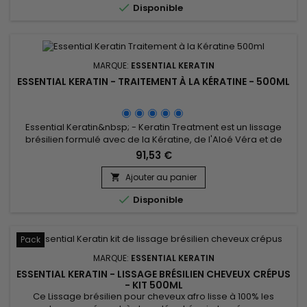

Disponible
MARQUE:
ESSENTIAL KERATIN
ESSENTIAL KERATIN - TRAITEMENT À LA KÉRATINE - 500ML
Essential Keratin&nbsp; - Keratin Treatment est un lissage
brésilien formulé avec de la Kératine, de l'Aloé Véra et de
l'huile de Macadamia pour réparer le cheveu jusqu’au
91,53 €
cortex, lui donner raideur, souplesse et brillance ! Conçu pour
des cheveux très bouclés, frisés, crépus, le lissage brésilien
Ajouter au panier

Essential Keratin réduit le volume, contrôle les...

Disponible
Pack
MARQUE:
ESSENTIAL KERATIN
ESSENTIAL KERATIN - LISSAGE BRÉSILIEN CHEVEUX CRÉPUS
- KIT 500ML
Ce Lissage brésilien pour cheveux afro lisse à 100% les