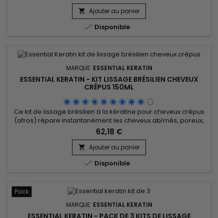
pollution).&nbsp; Etape indispensable, Essential Keratin
Shampoing Clarifiant va détoxifier et ouvrir les écailles
Ajouter au panier

(cuticules) de vos cheveux pour optimiser la pénétration de

Disponible
la Kératine et...
MARQUE:
ESSENTIAL KERATIN
ESSENTIAL KERATIN - KIT LISSAGE BRÉSILIEN CHEVEUX
CRÉPUS 150ML
Ce kit de lissage brésilien à la kératine pour cheveux crépus
(afros) répare instantanément les cheveux abîmés, poreux,
hydrate en profondeur les cheveux secs, ternes et lutte
62,18 €
contre la casse. Essential Keratin lissage brésilien pour
cheveux crépus lisse jusqu’à 100 % les cheveux bouclés,
Ajouter au panier

crépus, élimine les frisottis et donne une finition brillante et...

Disponible
Pack
MARQUE:
ESSENTIAL KERATIN
ESSENTIAL KERATIN - PACK DE 3 KITS DE LISSAGE