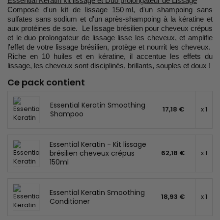
Essential Keratin kit lissage et Duo prolongateur de Lissage
Composé d'un kit de lissage 150 ml, d'un shampoing sans
sulfates sans sodium et d'un après-shampoing à la kératine et
aux protéines de soie. Le lissage brésilien pour cheveux crépus
et le duo prolongateur de lissage lisse les cheveux, et amplifie
l'effet de votre lissage brésilien, protège et nourrit les cheveux.
Riche en 10 huiles et en kératine, il accentue les effets du
lissage, les cheveux sont disciplinés, brillants, souples et doux !
Ce pack contient
Essential Keratin Smoothing
17,18 €
x 1
Shampoo
Essential Keratin - Kit lissage
brésilien cheveux crépus
62,18 €
x 1
150ml
Essential Keratin Smoothing
18,93 €
x 1
Conditioner