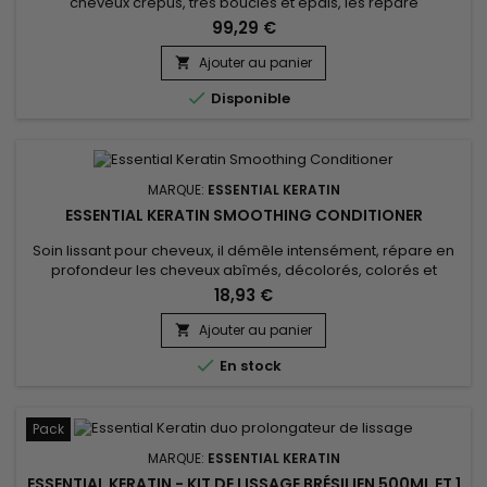
cheveux crépus, très bouclés et épais, les répare
instantanément, renforce la tige capillaire, stoppe la casse et
99,29 €
régénère les cheveux. Enrichi en protéines de Soie, phyto-
kératine et beurre de Karité, Essential Keratin Lissage
Ajouter au panier

Brésilien cheveux crépus agit au cœur de la fibre capillaire

Disponible
pour...
MARQUE:
ESSENTIAL KERATIN
ESSENTIAL KERATIN SMOOTHING CONDITIONER
Soin lissant pour cheveux, il démêle intensément, répare en
profondeur les cheveux abîmés, décolorés, colorés et
secs.&nbsp; Sa formule avancée allie la puissance
18,93 €
réparatrice de la Kératine, qui renforce la structure capillaire
de l'intérieur, aux bienfaits hydratants des protéines de Soie,
Ajouter au panier

qui lissent les cuticules pour une chevelure incroyablement...

En stock
Pack
MARQUE:
ESSENTIAL KERATIN
ESSENTIAL KERATIN - KIT DE LISSAGE BRÉSILIEN 500ML ET 1