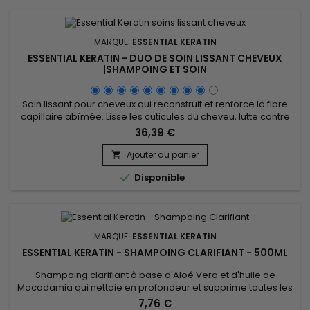
MARQUE:
ESSENTIAL KERATIN
ESSENTIAL KERATIN - DUO DE SOIN LISSANT CHEVEUX
|SHAMPOING ET SOIN
Soin lissant pour cheveux qui reconstruit et renforce la fibre
capillaire abîmée. Lisse les cuticules du cheveu, lutte contre
la casse des cheveux et les pointes fourchues.&nbsp;
36,39 €
Essential Keratin soin lissant répare et hydrate la structure
capillaire, préserve la qualité de la couleur et l'empêche de
Ajouter au panier

s'estomper ou de s'oxyder.&nbsp; Enrichi en huile de...

Disponible
MARQUE:
ESSENTIAL KERATIN
ESSENTIAL KERATIN - SHAMPOING CLARIFIANT - 500ML
Shampoing clarifiant à base d'Aloé Vera et d'huile de
Macadamia qui nettoie en profondeur et supprime toutes les
accumulations de résidus (laque, produits coiffant,
7,76 €